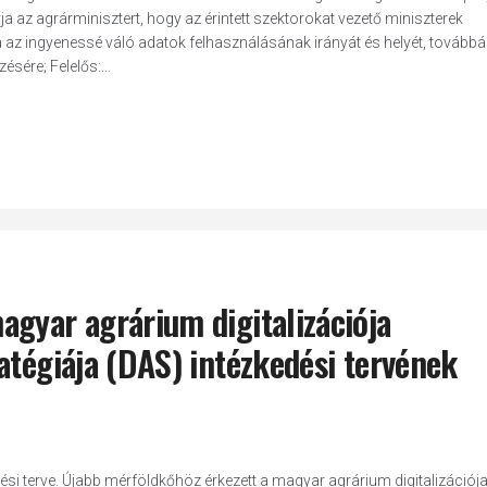
ja az agrárminisztert, hogy az érintett szektorokat vezető miniszterek
 az ingyenessé váló adatok felhasználásának irányát és helyét, továbbá
sére; Felelős:...
gyar agrárium digitalizációja
atégiája (DAS) intézkedési tervének
ési terve. Újabb mérföldkőhöz érkezett a magyar agrárium digitalizációj