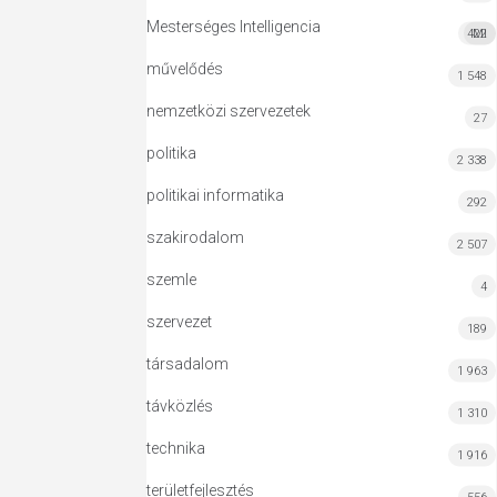
Mesterséges Intelligencia
422
MI
művelődés
1 548
nemzetközi szervezetek
27
politika
2 338
politikai informatika
292
szakirodalom
2 507
szemle
4
szervezet
189
társadalom
1 963
távközlés
1 310
technika
1 916
területfejlesztés