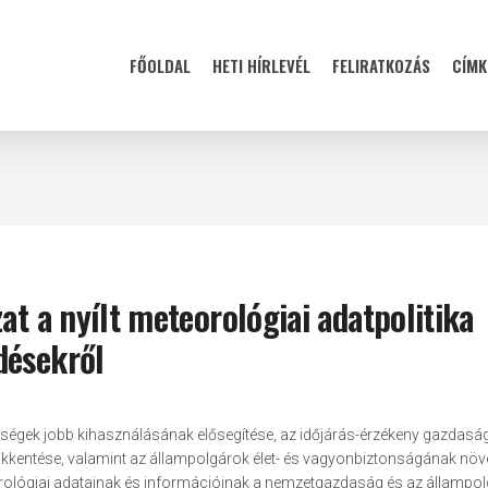
FŐOLDAL
HETI HÍRLEVÉL
FELIRATKOZÁS
CÍMK
at a nyílt meteorológiai adatpolitika
désekről
ségek jobb kihasználásának elősegítése, az időjárás-érzékeny gazdaság
kentése, valamint az állampolgárok élet- és vagyonbiztonságának növ
rológiai adatainak és információinak a nemzetgazdaság és az állampo