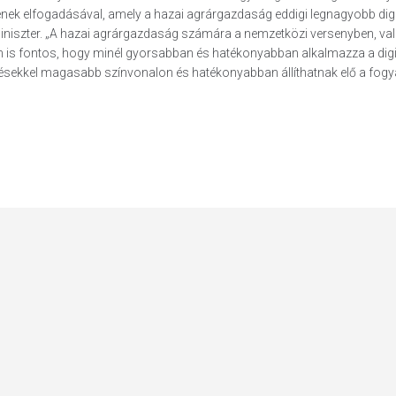
vének elfogadásával, amely a hazai agrárgazdaság eddigi legnagyobb digi
rárminiszter. „A hazai agrárgazdaság számára a nemzetközi versenyben, va
ben is fontos, hogy minél gyorsabban és hatékonyabban alkalmazza a digi
esztésekkel magasabb színvonalon és hatékonyabban állíthatnak elő a fog