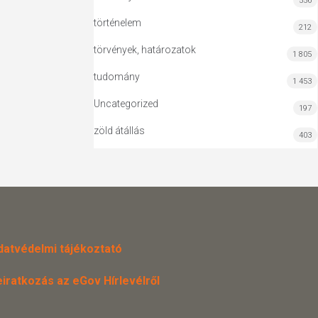
556
történelem
212
törvények, határozatok
1 805
tudomány
1 453
Uncategorized
197
zöld átállás
403
datvédelmi tájékoztató
eiratkozás az eGov Hírlevélről