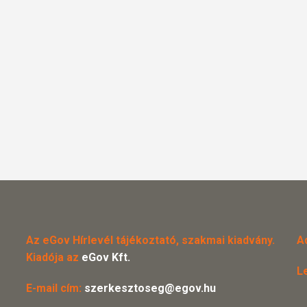
Az eGov Hírlevél tájékoztató, szakmai kiadvány.
A
Kiadója az
eGov Kft.
L
E-mail cím:
szerkesztoseg@egov.hu