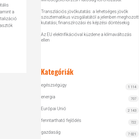
tális
Transzlációs jövőkutatás: a lehetséges jövők
lamint a
szisztematikus vizsgálatától a jelenben meghozott
talizáció
kutatási, finanszírozási és képzési döntésekig
yasztók
Az EU elektrifikációval küzdene a klímaváltozás
ellen
Kategóriák
egészségügy
1 114
energia
707
Európai Unió
2 143
fenntartható fejlődés
722
gazdaság
7 021