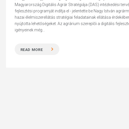
Magyarország Digitális Agrár Stratégiája (DAS) intézkedési ter
fejlesztési programját indítja el - jelentette be Nagy István ag
hazai élelmiszerellátás stratégiai feladatainak ellátása érdeké
nyújtotta lehetőségeket. Az agrárium szereplői a digitális fejl
igényeinek még...
READ MORE