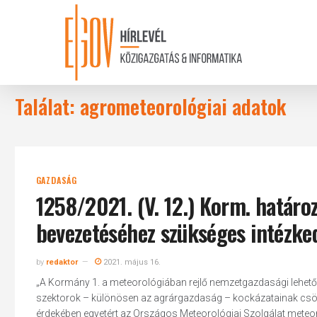
Skip
to
main
content
Találat: agrometeorológiai adatok
GAZDASÁG
1258/2021. (V. 12.) Korm. határoz
bevezetéséhez szükséges intézke
by
redaktor
2021. május 16.
„A Kormány 1. a meteorológiában rejlő nemzetgazdasági lehető
szektorok – különösen az agrárgazdaság – kockázatainak csök
érdekében egyetért az Országos Meteorológiai Szolgálat meteo