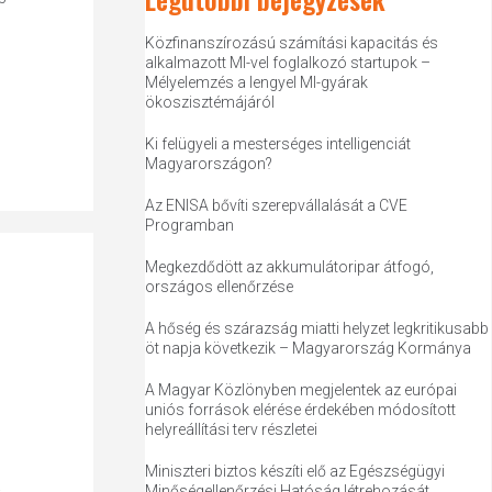
Közfinanszírozású számítási kapacitás és
alkalmazott MI-vel foglalkozó startupok –
Mélyelemzés a lengyel MI-gyárak
ökoszisztémájáról
Ki felügyeli a mesterséges intelligenciát
Magyarországon?
Az ENISA bővíti szerepvállalását a CVE
Programban
Megkezdődött az akkumulátoripar átfogó,
országos ellenőrzése
A hőség és szárazság miatti helyzet legkritikusabb
öt napja következik – Magyarország Kormánya
A Magyar Közlönyben megjelentek az európai
uniós források elérése érdekében módosított
helyreállítási terv részletei
Miniszteri biztos készíti elő az Egészségügyi
a
Minőségellenőrzési Hatóság létrehozását