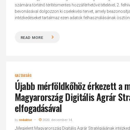
számára történő térítésmentes hozzáférhetővé tételével; 2. felhív
bevonásával dolgozzon ki cselekvési tervet, amely beazonosítja
intézkedéseket tartalmaz ezen adatok felhasználásának ösztönzé
Hit enter to search or ESC to close
READ MORE
GAZDASÁG
Újabb mérföldkőhöz érkezett a ma
Magyarország Digitális Agrár Str
elfogadásával
by
redaktor
2020. december 14.
„Megjelent Magyarország Digitális Agrár Stratégiájának intézked