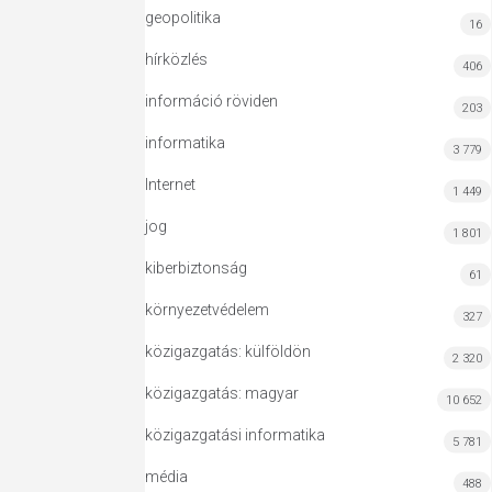
geopolitika
16
hírközlés
406
információ röviden
203
informatika
3 779
Internet
1 449
jog
1 801
kiberbiztonság
61
környezetvédelem
327
közigazgatás: külföldön
2 320
közigazgatás: magyar
10 652
közigazgatási informatika
5 781
média
488