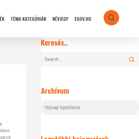
ÉK
TÉMA KATEGÓRIÁK
NÉVJEGY
EGOV.HU
search
Keresés..
Archívum
Archívum
i
elése
Legutóbbi bejegyzések
lgárok