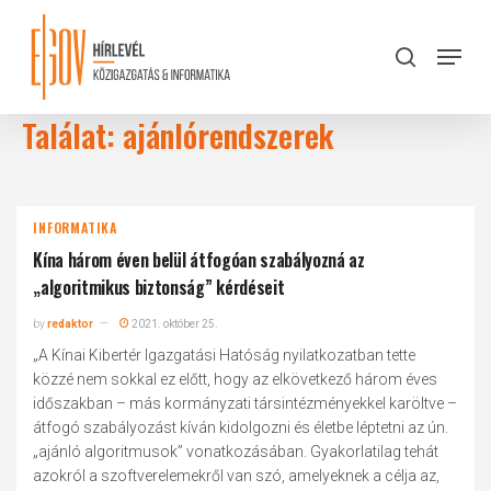
Skip
to
Menu
search
main
Close
content
Menu
Találat: ajánlórendszerek
INFORMATIKA
Kína három éven belül átfogóan szabályozná az
„algoritmikus biztonság” kérdéseit
by
redaktor
2021. október 25.
„A Kínai Kibertér Igazgatási Hatóság nyilatkozatban tette
közzé nem sokkal ez előtt, hogy az elkövetkező három éves
időszakban – más kormányzati társintézményekkel karöltve –
átfogó szabályozást kíván kidolgozni és életbe léptetni az ún.
„ajánló algoritmusok” vonatkozásában. Gyakorlatilag tehát
azokról a szoftverelemekről van szó, amelyeknek a célja az,