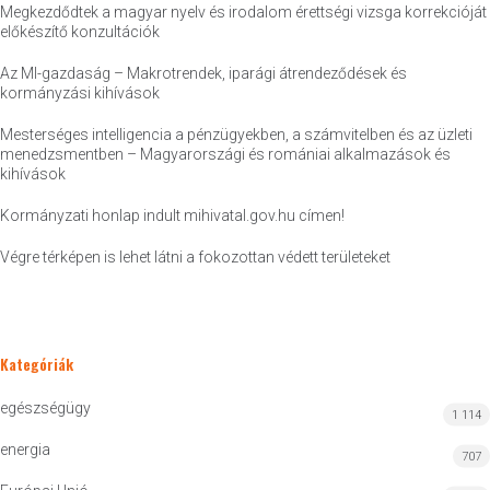
Megkezdődtek a magyar nyelv és irodalom érettségi vizsga korrekcióját
előkészítő konzultációk
Az MI-gazdaság – Makrotrendek, iparági átrendeződések és
kormányzási kihívások
Mesterséges intelligencia a pénzügyekben, a számvitelben és az üzleti
menedzsmentben – Magyarországi és romániai alkalmazások és
kihívások
Kormányzati honlap indult mihivatal.gov.hu címen!
Végre térképen is lehet látni a fokozottan védett területeket
Kategóriák
egészségügy
1 114
energia
707