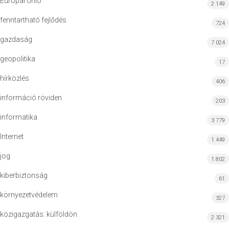
Európai Unió
2 149
fenntartható fejlődés
724
gazdaság
7 024
geopolitika
17
hírközlés
406
információ röviden
203
informatika
3 779
Internet
1 449
jog
1 802
kiberbiztonság
61
környezetvédelem
327
közigazgatás: külföldön
2 321