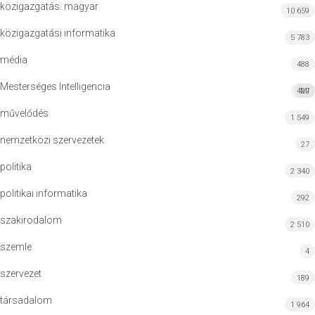
közigazgatás: magyar
10 659
közigazgatási informatika
5 783
média
488
Mesterséges Intelligencia
427
MI
művelődés
1 549
nemzetközi szervezetek
27
politika
2 340
politikai informatika
292
szakirodalom
2 510
szemle
4
szervezet
189
társadalom
1 964