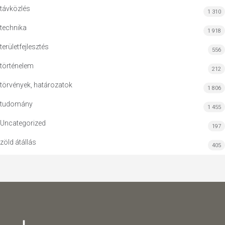
távközlés
1 310
technika
1 918
területfejlesztés
556
történelem
212
törvények, határozatok
1 806
tudomány
1 455
Uncategorized
197
zöld átállás
405