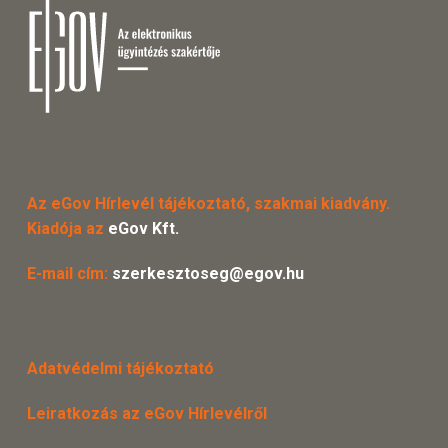
Az eGov Hírlevél tájékoztató, szakmai kiadvány.
Kiadója az
eGov Kft.
E-mail cím:
szerkesztoseg@egov.hu
Adatvédelmi tájékoztató
Leiratkozás az eGov Hírlevélről