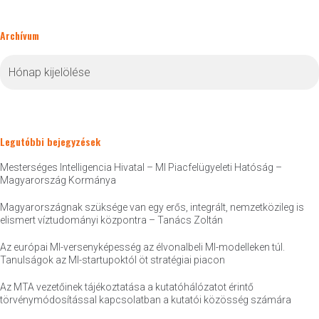
Archívum
Archívum
Legutóbbi bejegyzések
Mesterséges Intelligencia Hivatal – MI Piacfelügyeleti Hatóság –
Magyarország Kormánya
Magyarországnak szüksége van egy erős, integrált, nemzetközileg is
elismert víztudományi központra – Tanács Zoltán
Az európai MI-versenyképesség az élvonalbeli MI-modelleken túl.
Tanulságok az MI-startupoktól öt stratégiai piacon
Az MTA vezetőinek tájékoztatása a kutatóhálózatot érintő
törvénymódosítással kapcsolatban a kutatói közösség számára