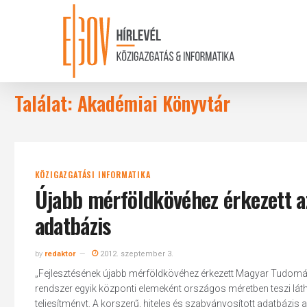
Skip
to
main
content
Találat: Akadémiai Könyvtár
KÖZIGAZGATÁSI INFORMATIKA
Újabb mérföldkövéhez érkezett a
adatbázis
by
redaktor
2012. szeptember 3.
„Fejlesztésének újabb mérföldkövéhez érkezett Magyar Tudomá
rendszer egyik központi elemeként országos méretben teszi lá
teljesítményt. A korszerű, hiteles és szabványosított adatbázi