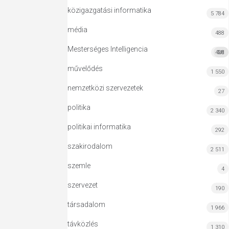
közigazgatási informatika
5 784
média
488
Mesterséges Intelligencia
428
MI
művelődés
1 550
nemzetközi szervezetek
27
politika
2 340
politikai informatika
292
szakirodalom
2 511
szemle
4
szervezet
190
társadalom
1 966
távközlés
1 310