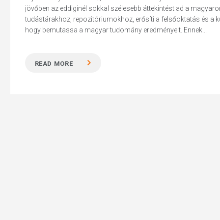
jövőben az eddiginél sokkal szélesebb áttekintést ad a magyaror
tudástárakhoz, repozitóriumokhoz, erősíti a felsőoktatás és 
hogy bemutassa a magyar tudomány eredményeit. Ennek...
Hit enter to search or ESC to close
READ MORE