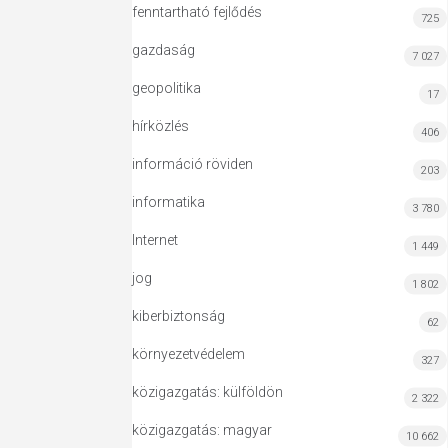
fenntartható fejlődés
725
gazdaság
7 027
geopolitika
17
hírközlés
406
információ röviden
203
informatika
3 780
Internet
1 449
jog
1 802
kiberbiztonság
62
környezetvédelem
327
közigazgatás: külföldön
2 322
közigazgatás: magyar
10 662