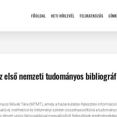
FŐOLDAL
HETI HÍRLEVÉL
FELIRATKOZÁS
CÍMK
z első nemzeti tudományos bibliográf
nyos Művek Tára (MTMT), amely a hazai kutatás-fejlesztési információ
thatóvá, mérhetővé és intézményi szinten összehasonlítóvá a tudomány
s az elnyert uniós támogatással megvalósított fejlesztések eredményeképp