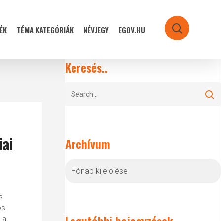
ÉK
TÉMA KATEGÓRIÁK
NÉVJEGY
EGOV.HU
search
Keresés..
iai
Archívum
Archívum
s
os
Legutóbbi bejegyzések
 a