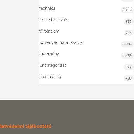
technika
1 918
területfejlesztés
556
történelem
212
törvények, határozatok
1 807
tudomány
1 455
Uncategorized
197
zöld átállás
406
datvédelmi tájékoztató