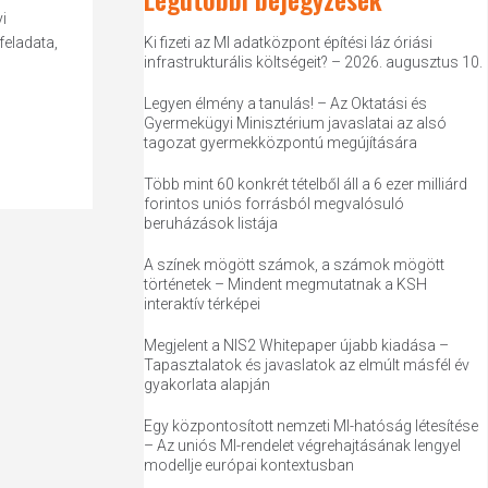
i
feladata,
Ki fizeti az MI adatközpont építési láz óriási
infrastrukturális költségeit? – 2026. augusztus 10.
Legyen élmény a tanulás! – Az Oktatási és
Gyermekügyi Minisztérium javaslatai az alsó
tagozat gyermekközpontú megújítására
Több mint 60 konkrét tételből áll a 6 ezer milliárd
forintos uniós forrásból megvalósuló
beruházások listája
A színek mögött számok, a számok mögött
történetek – Mindent megmutatnak a KSH
interaktív térképei
Megjelent a NIS2 Whitepaper újabb kiadása –
Tapasztalatok és javaslatok az elmúlt másfél év
gyakorlata alapján
Egy központosított nemzeti MI-hatóság létesítése
– Az uniós MI-rendelet végrehajtásának lengyel
modellje európai kontextusban