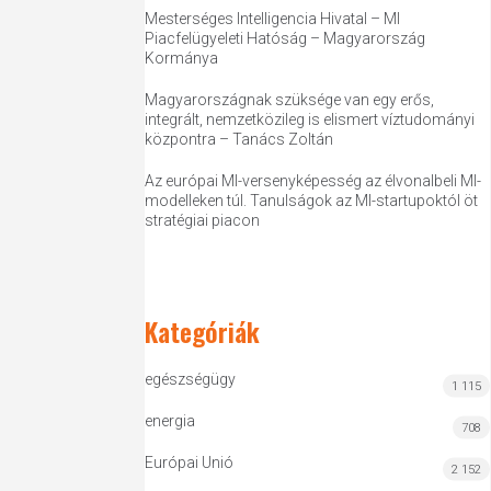
Mesterséges Intelligencia Hivatal – MI
Piacfelügyeleti Hatóság – Magyarország
Kormánya
Magyarországnak szüksége van egy erős,
integrált, nemzetközileg is elismert víztudományi
központra – Tanács Zoltán
Az európai MI-versenyképesség az élvonalbeli MI-
modelleken túl. Tanulságok az MI-startupoktól öt
stratégiai piacon
Kategóriák
egészségügy
1 115
energia
708
Európai Unió
2 152