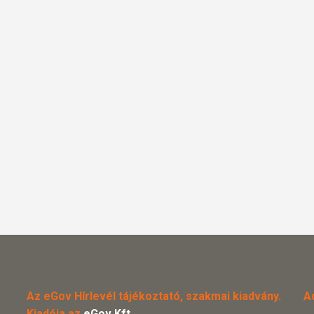
Az eGov Hírlevél tájékoztató, szakmai kiadvány.
A
Kiadója az
eGov Kft.