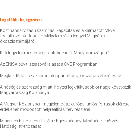
Legutóbbi bejegyzések
Közfinanszírozású számítási kapacitás és alkalmazott MI-vel
foglalkozó startupok – Mélyelemzés a lengyel MI-gyárak
ökoszisztémájáról
Ki felügyeli a mesterséges intelligenciát Magyarországon?
Az ENISA bővíti szerepvállalását a CVE Programban
Megkezdődött az akkumulátoripar átfogó, országos ellenőrzése
A hőség és szárazság miatti helyzet legkritikusabb öt napja következik –
Magyarország Kormánya
A Magyar Közlönyben megjelentek az európai uniós források elérése
érdekében módosított helyreállítási terv részletei
Miniszteri biztos készíti elő az Egészségügyi Minőségellenőrzési
Hatóság létrehozását