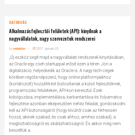
GAZDASÁG
Alkalmazásfejlesztői felületek (API): kinyílnak a
nagyvállalatok, nagy szervezetek rendszerei
by
redaktor
2017. január 23.
„Új eszköz segít majd a nagyvállalati rendszerek kinyitásában,
az Oracle egy cseh startuppal erősít ezen a téren. Jön a
digitalizáció, helyezkedik az Oracle is. A nagy tech-cégek
körében régóta népszerű, hogy online platformjaikhoz
(korlátozott) hozzáférést biztosítanak a külső fejlesztőknek,
programozási felületeken, API-kon keresztül. Ezek
kidolgozása, implementálása, karbantartása és folyamatos
fejlesztése azonban elképesztően nehéz feladat, gondoskodni
kell az API biztonságáról (hogy kívülről csak az férhessen
hozzá, akinek szabad, és csak ahhoz, amihez szabad), a
megbízhatóságról és skálázhatóságról. És akkor még nem
beszéltük a...