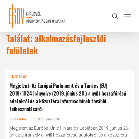
Skip
to
Menu
search
main
Close
content
Menu
Találat: alkalmazásfejlesztői
felületek
GAZDASÁG
Megjelent: Az Európai Parlament és a Tanács (EU)
2019/1024 irányelve (2019. június 20.) a nyílt hozzáférésű
adatokról és a közszféra információinak további
felhasználásáról
by
redaktor
2019. június 30.
Megjelent az Európai Unió Hivatalos Lapjában 2019. június 26-
án az új irányelv a nyílt hozzáférésű adatokról és a közszféra