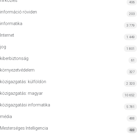
hírközlés
406
információ röviden
203
informatika
3 779
Internet
1 449
jog
1 801
kiberbiztonság
61
környezetvédelem
327
közigazgatás: külföldön
2 320
közigazgatás: magyar
10 652
közigazgatási informatika
5 781
média
488
Mesterséges Intelligencia
422
MI