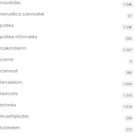
művelődés
1 548
nemzetközi szervezetek
27
politika
2 338
politikai informatika
292
szakirodalom
2 507
szemle
4
szervezet
189
társadalom
1 963
távközlés
1 310
technika
1 916
területfejlesztés
556
történelem
212