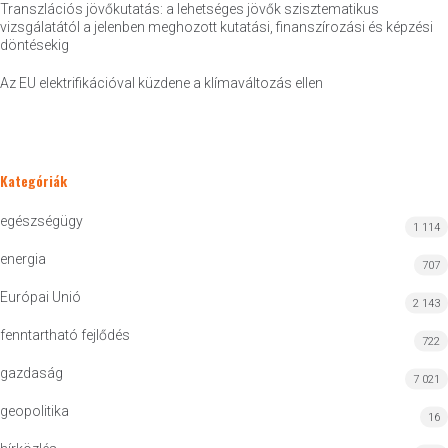
Transzlációs jövőkutatás: a lehetséges jövők szisztematikus
vizsgálatától a jelenben meghozott kutatási, finanszírozási és képzési
döntésekig
Az EU elektrifikációval küzdene a klímaváltozás ellen
Kategóriák
egészségügy
1 114
energia
707
Európai Unió
2 143
fenntartható fejlődés
722
gazdaság
7 021
geopolitika
16