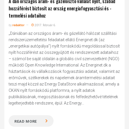
A dán országos áram- és gázelosztó vállalat nyílt, szabad
hozzáférést biztosít az ország energiafogyasztási és -
termelési adataihoz
by
redaktor
2017. február 6.
„Dániában az országos áram- és gázellátó hálózat szállítási
rendszerüzemeltetési feladatait ellátó Energinet.dk (az
„energetikai autópálya”) nyílt forráskódú megoldással biztosít
nyílt hozzáférést az összegyűjtött és rendszerezett adataihoz
– számol be saját oldalán a globális civil szervezetként (NGO)
működő Open Knowledge International. Az Energinet.dk a
háztartások és vállalkozások fogyasztási adatait, valamint az
erőművek, szélkerekek és napelemek áramtermelési adatait
teszi majd közzé az Energy DataStore alkalmazással, amely a
CKAN nyílt forráskódú platformra, a nyílt adatok
publikálásának, megosztásásnak és felfedezhetővé tételének
legelterjedtebb rendszere, épül. Az Energy...
READ MORE