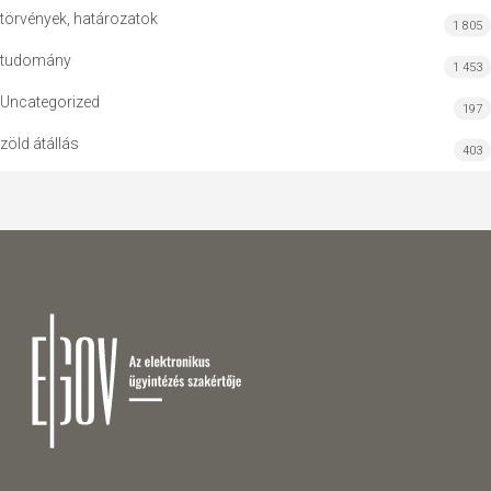
törvények, határozatok
1 805
tudomány
1 453
Uncategorized
197
zöld átállás
403