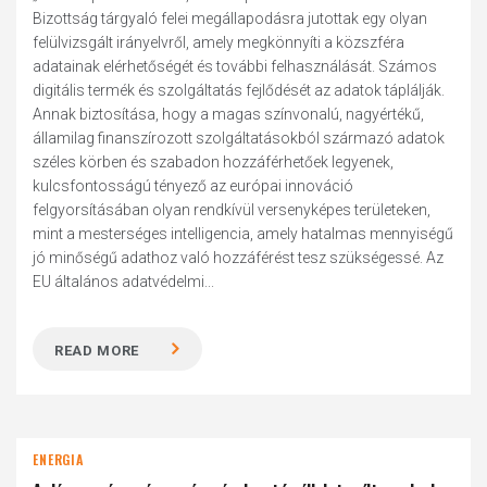
Bizottság tárgyaló felei megállapodásra jutottak egy olyan
felülvizsgált irányelvről, amely megkönnyíti a közszféra
adatainak elérhetőségét és további felhasználását. Számos
digitális termék és szolgáltatás fejlődését az adatok táplálják.
Annak biztosítása, hogy a magas színvonalú, nagyértékű,
államilag finanszírozott szolgáltatásokból származó adatok
széles körben és szabadon hozzáférhetőek legyenek,
kulcsfontosságú tényező az európai innováció
felgyorsításában olyan rendkívül versenyképes területeken,
mint a mesterséges intelligencia, amely hatalmas mennyiségű
jó minőségű adathoz való hozzáférést tesz szükségessé. Az
EU általános adatvédelmi...
READ MORE
ENERGIA