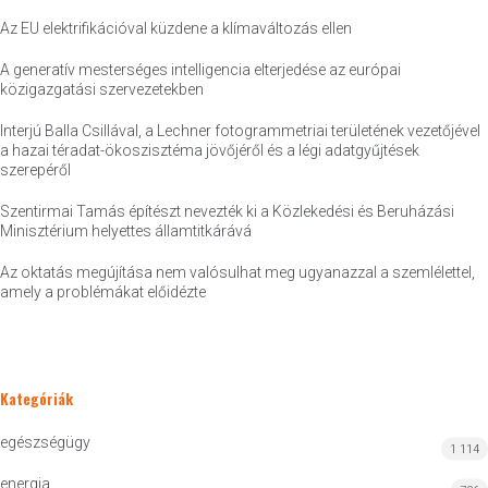
Az EU elektrifikációval küzdene a klímaváltozás ellen
A generatív mesterséges intelligencia elterjedése az európai
közigazgatási szervezetekben
Interjú Balla Csillával, a Lechner fotogrammetriai területének vezetőjével
a hazai téradat-ökoszisztéma jövőjéről és a légi adatgyűjtések
szerepéről
Szentirmai Tamás építészt nevezték ki a Közlekedési és Beruházási
Minisztérium helyettes államtitkárává
Az oktatás megújítása nem valósulhat meg ugyanazzal a szemlélettel,
amely a problémákat előidézte
Kategóriák
egészségügy
1 114
energia