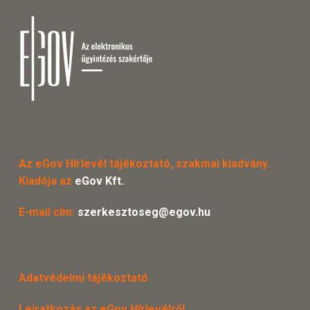
Az eGov Hírlevél tájékoztató, szakmai kiadvány.
Kiadója az
eGov Kft.
E-mail cím:
szerkesztoseg@egov.hu
Adatvédelmi tájékoztató
Leiratkozás az eGov Hírlevélről