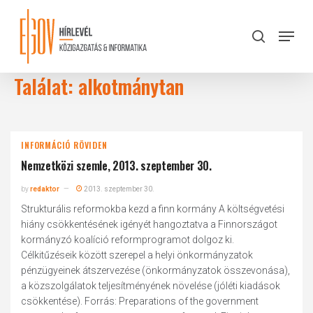
Skip
to
Menu
search
main
Close
content
Menu
Találat: alkotmánytan
INFORMÁCIÓ RÖVIDEN
Nemzetközi szemle, 2013. szeptember 30.
by
redaktor
2013. szeptember 30.
Strukturális reformokba kezd a finn kormány A költségvetési
hiány csökkentésének igényét hangoztatva a Finnországot
kormányzó koalíció reformprogramot dolgoz ki.
Célkitűzéseik között szerepel a helyi önkormányzatok
pénzügyeinek átszervezése (önkormányzatok összevonása),
a közszolgálatok teljesítményének növelése (jóléti kiadások
csökkentése). Forrás: Preparations of the government