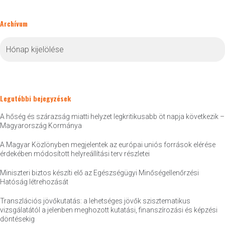
Archívum
Archívum
Legutóbbi bejegyzések
A hőség és szárazság miatti helyzet legkritikusabb öt napja következik –
Magyarország Kormánya
A Magyar Közlönyben megjelentek az európai uniós források elérése
érdekében módosított helyreállítási terv részletei
Miniszteri biztos készíti elő az Egészségügyi Minőségellenőrzési
Hatóság létrehozását
Transzlációs jövőkutatás: a lehetséges jövők szisztematikus
vizsgálatától a jelenben meghozott kutatási, finanszírozási és képzési
döntésekig