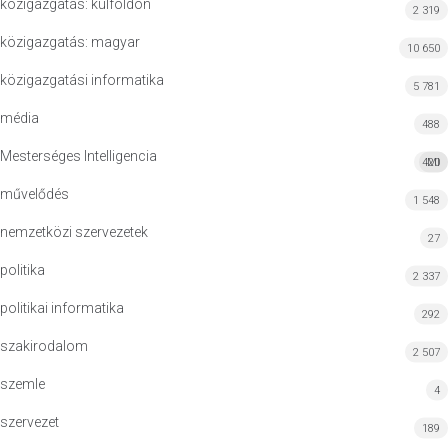
közigazgatás: külföldön
2 319
közigazgatás: magyar
10 650
közigazgatási informatika
5 781
média
488
Mesterséges Intelligencia
420
MI
művelődés
1 548
nemzetközi szervezetek
27
politika
2 337
politikai informatika
292
szakirodalom
2 507
szemle
4
szervezet
189