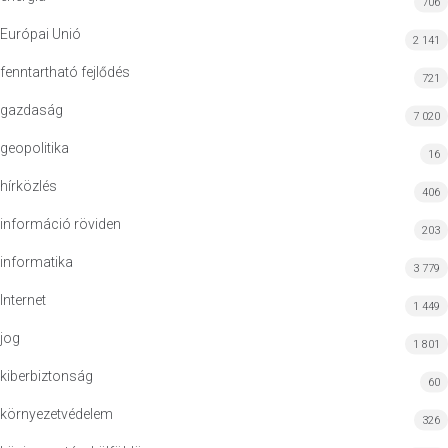
706
Európai Unió
2 141
fenntartható fejlődés
721
gazdaság
7 020
geopolitika
16
hírközlés
406
információ röviden
203
informatika
3 779
Internet
1 449
jog
1 801
kiberbiztonság
60
környezetvédelem
326