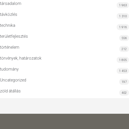
társadalom
1 963
távközlés
1 310
technika
1 916
területfejlesztés
556
történelem
212
törvények, határozatok
1 805
tudomány
1 453
Uncategorized
197
zöld átállás
402