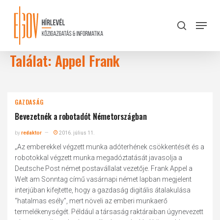
Skip
to
Menu
search
main
Close
content
Menu
Találat: Appel Frank
GAZDASÁG
Bevezetnék a robotadót Németországban
by
redaktor
2016. július 11.
„Az emberekkel végzett munka adóterhének csökkentését és a
robotokkal végzett munka megadóztatását javasolja a
Deutsche Post német postavállalat vezetője. Frank Appel a
Welt am Sonntag című vasárnapi német lapban megjelent
interjúban kifejtette, hogy a gazdaság digitális átalakulása
“hatalmas esély”, mert növeli az emberi munkaerő
termelékenységét. Például a társaság raktáraiban úgynevezett