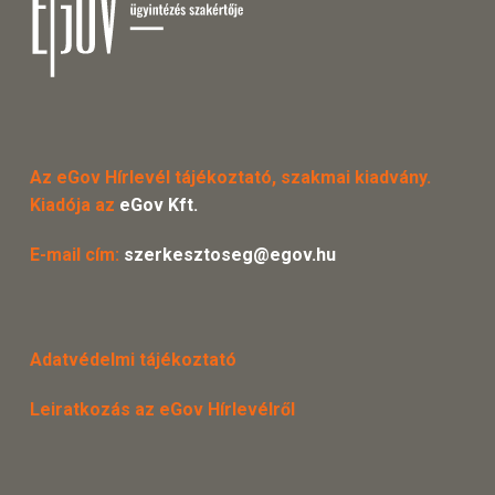
Az eGov Hírlevél tájékoztató, szakmai kiadvány.
Kiadója az
eGov Kft.
E-mail cím:
szerkesztoseg@egov.hu
Adatvédelmi tájékoztató
Leiratkozás az eGov Hírlevélről