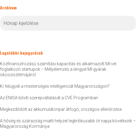
Archívum
Archívum
Legutóbbi bejegyzések
Közfinanszírozású számítási kapacitás és alkalmazott MI-vel
foglalkozó startupok – Mélyelemzés a lengyel MI-gyárak
ökoszisztémájáról
Ki felügyeli a mesterséges intelligenciát Magyarországon?
Az ENISA bővíti szerepvállalását a CVE Programban
Megkezdődött az akkumulátoripar átfogó, országos ellenőrzése
A hőség és szárazság miatti helyzet legkritikusabb öt napja következik –
Magyarország Kormánya