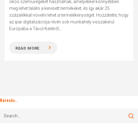
okos szemüvegeket használnak, amelyekkel könnyebben
meg lehet találni a keresett termékeket, és így akár 25
százalékkal növelni lehet a termelékenységet. Hozzátette, hogy
az ipar digitalizációja révén sok munkahely visszakerül
Európába a Távol-Keletről,...
READ MORE
Keresés..