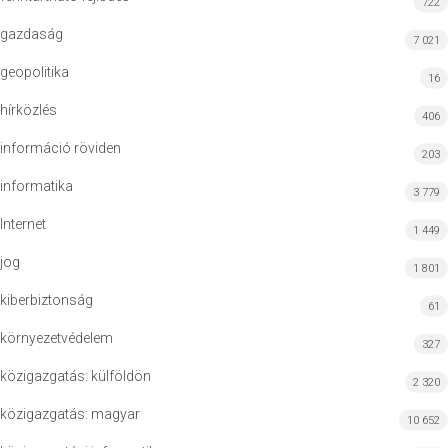
722
gazdaság
7 021
geopolitika
16
hírközlés
406
információ röviden
203
informatika
3 779
Internet
1 449
jog
1 801
kiberbiztonság
61
környezetvédelem
327
közigazgatás: külföldön
2 320
közigazgatás: magyar
10 652