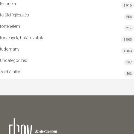
technika
1 916
területfejlesztés
556
történelem
212
törvények, határozatok
1 805
tudomány
1 453
Uncategorized
197
zöld átállás
403