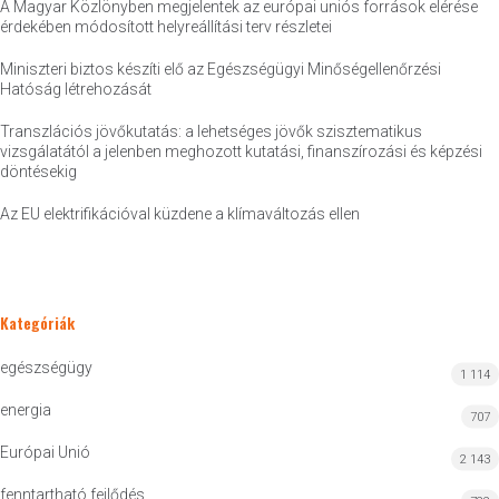
A Magyar Közlönyben megjelentek az európai uniós források elérése
érdekében módosított helyreállítási terv részletei
Miniszteri biztos készíti elő az Egészségügyi Minőségellenőrzési
Hatóság létrehozását
Transzlációs jövőkutatás: a lehetséges jövők szisztematikus
vizsgálatától a jelenben meghozott kutatási, finanszírozási és képzési
döntésekig
Az EU elektrifikációval küzdene a klímaváltozás ellen
Kategóriák
egészségügy
1 114
energia
707
Európai Unió
2 143
fenntartható fejlődés