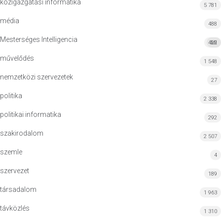
közigazgatási informatika
5 781
média
488
Mesterséges Intelligencia
422
MI
művelődés
1 548
nemzetközi szervezetek
27
politika
2 338
politikai informatika
292
szakirodalom
2 507
szemle
4
szervezet
189
társadalom
1 963
távközlés
1 310