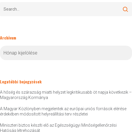
Archívum
Archívum
Legutóbbi bejegyzések
A hőség és szárazság miatti helyzet legkritikusabb öt napja következik –
Magyarország Kormánya
A Magyar Közlönyben megjelentek az európai uniós források elérése
érdekében módosított helyreállítási terv részletei
Miniszteri biztos készíti elő az Egészségügyi Minőségellenőrzési
Hatóság létrehozását