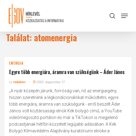
Skip
to
Menu
search
main
Close
content
Menu
Találat: atomenergia
ENERGIA
Egyre több energiára, áramra van szükségünk – Áder János
by
redaktor
2025. augusztus 17.
„A nyár közepén járunk, forróság van, nő az energiaigény,
hiszen szeretnénk a légkondicionálókat működtetni; egyre
több energiára, áramra van szükségünk - erről beszélt Áder
János volt köztársasági elnök Kék bolygó című, a YouTube
videómegosztó portálon és már a TikTokon is megjelenő
podcastjának hétfőn közzétett legújabb adásában. A Kék
Bolygó Klímavédelmi Alapítvány kuratóriumi elnöke a