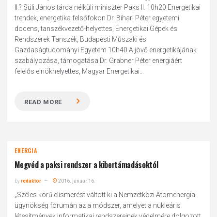
II.? Süli János tárca nélküli miniszter Paks II. 10h20 Energetikai
trendek, energetika felsőfokon Dr. Bihari Péter egyetemi
docens, tanszékvezető-helyettes, Energetikai Gépek és
Rendszerek Tanszék, Budapesti Műszaki és
Gazdaságtudományi Egyetem 10h40 A jövő energetikájának
szabályozása, támogatása Dr. Grabner Péter energiáért
felelős elnökhelyettes, Magyar Energetikai...
READ MORE
ENERGIA
Megvéd a paksi rendszer a kibertámadásoktól
by
redaktor
2016. január 16.
„Széles körű elismerést váltott ki a Nemzetközi Atomenergia-
ügynökség fórumán az a módszer, amelyet a nukleáris
létesítmények informatikai rendszereinek védelmére dolgozott