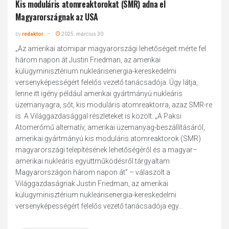
Kis moduláris atomreaktorokat (SMR) adna el
Magyarországnak az USA
by
redaktor
2025. március 30.
„Az amerikai atomipar magyarországi lehetőségeit mérte fel
három napon át Justin Friedman, az amerikai
külügyminisztérium nukleárisenergia-kereskedelmi
versenyképességért felelős vezető tanácsadója. Úgy látja,
lenne itt igény például amerikai gyártmányú nukleáris
üzemanyagra, sőt, kis moduláris atomreaktorra, azaz SMR-re
is. A Világgazdasággal részleteket is közölt. „A Paksi
Atomerőmű alternatív, amerikai üzemanyag-beszállításáról,
amerikai gyártmányú kis moduláris atomreaktorok (SMR)
magyarországi telepítésének lehetőségéről és a magyar–
amerikai nukleáris együttműködésről tárgyaltam
Magyarországon három napon át” – válaszolt a
Világgazdaságnak Justin Friedman, az amerikai
külügyminisztérium nukleárisenergia-kereskedelmi
versenyképességért felelős vezető tanácsadója egy...