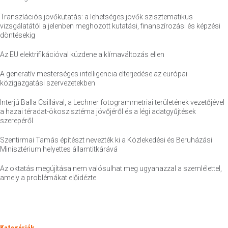
Transzlációs jövőkutatás: a lehetséges jövők szisztematikus
vizsgálatától a jelenben meghozott kutatási, finanszírozási és képzési
döntésekig
Az EU elektrifikációval küzdene a klímaváltozás ellen
A generatív mesterséges intelligencia elterjedése az európai
közigazgatási szervezetekben
Interjú Balla Csillával, a Lechner fotogrammetriai területének vezetőjével
a hazai téradat-ökoszisztéma jövőjéről és a légi adatgyűjtések
szerepéről
Szentirmai Tamás építészt nevezték ki a Közlekedési és Beruházási
Minisztérium helyettes államtitkárává
Az oktatás megújítása nem valósulhat meg ugyanazzal a szemlélettel,
amely a problémákat előidézte
Kategóriák