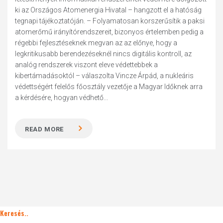
ki az Országos Atomenergia Hivatal – hangzott el a hatóság
tegnapi tájékoztatóján. – Folyamatosan korszerűsítik a paksi
atomerőmű irányítórendszereit, bizonyos értelemben pedig a
régebbi fejlesztéseknek megvan az az előnye, hogy a
legkritikusabb berendezéseknél nincs digitális kontroll, az
analóg rendszerek viszont eleve védettebbek a
kibertámadásoktól – válaszolta Vincze Árpád, a nukleáris
védettségért felelős főosztály vezetője a Magyar Időknek arra
a kérdésére, hogyan védhető...
READ MORE
Keresés..