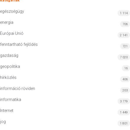
egészségügy
1 114
energia
706
Európai Unió
2 141
fenntartható fejlődés
721
gazdaság
7 020
geopolitika
16
hírközlés
406
információ röviden
203
informatika
3 779
Internet
1 449
jog
1 801