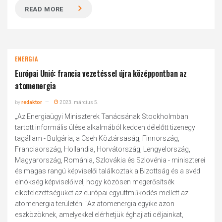
READ MORE
ENERGIA
Európai Unió: francia vezetéssel újra középpontban az
atomenergia
by
redaktor
2023. március 5.
„Az Energiaügyi Miniszterek Tanácsának Stockholmban
tartott informális ülése alkalmából kedden délelőtt tizenegy
tagállam - Bulgária, a Cseh Köztársaság, Finnország,
Franciaország, Hollandia, Horvátország, Lengyelország,
Magyarország, Románia, Szlovákia és Szlovénia - miniszterei
és magas rangú képviselői találkoztak a Bizottság és a svéd
elnökség képviselőivel, hogy közösen megerősítsék
elkötelezettségüket az európai együttműködés mellett az
atomenergia területén. "Az atomenergia egyike azon
eszközöknek, amelyekkel elérhetjük éghajlati céljainkat,