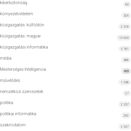
kiberbiztonság
60
környezetvédelem
326
közigazgatás: külföldön
2 319
közigazgatás: magyar
10 650
közigazgatási informatika
5 781
média
488
Mesterséges Intelligencia
420
MI
művelődés
1 548
nemzetközi szervezetek
27
politika
2 337
politikai informatika
292
szakirodalom
2 507