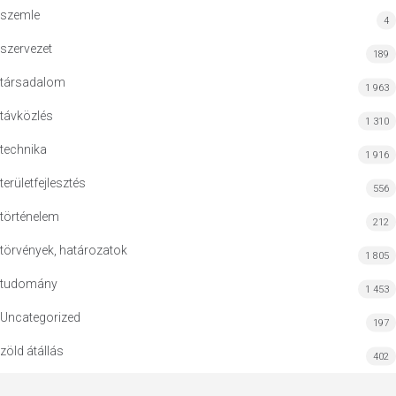
szemle
4
szervezet
189
társadalom
1 963
távközlés
1 310
technika
1 916
területfejlesztés
556
történelem
212
törvények, határozatok
1 805
tudomány
1 453
Uncategorized
197
zöld átállás
402