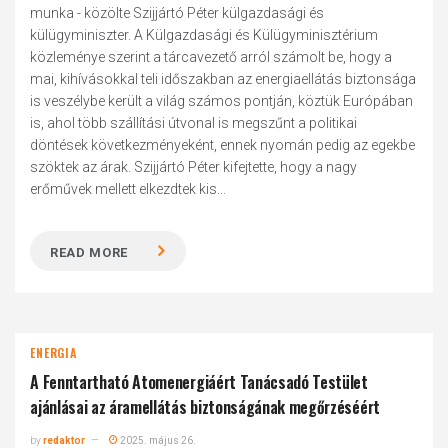
munka - közölte Szijjártó Péter külgazdasági és
külügyminiszter. A Külgazdasági és Külügyminisztérium
közleménye szerint a tárcavezető arról számolt be, hogy a
mai, kihívásokkal teli időszakban az energiaellátás biztonsága
is veszélybe került a világ számos pontján, köztük Európában
is, ahol több szállítási útvonal is megszűnt a politikai
döntések következményeként, ennek nyomán pedig az egekbe
szöktek az árak. Szijjártó Péter kifejtette, hogy a nagy
erőművek mellett elkezdtek kis...
READ MORE
ENERGIA
A Fenntartható Atomenergiáért Tanácsadó Testület
ajánlásai az áramellátás biztonságának megőrzéséért
by
redaktor
2025. május 26.