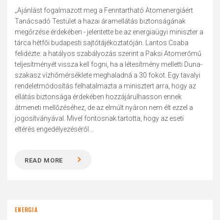
„Ajánlást fogalmazott meg a Fenntartható Atomenergiáért
Tanácsadó Testület a hazai áramellátás biztonságának
megőrzése érdekében - jelentette be az energiaügyi miniszter a
tárca hétfői budapesti sajtótájékoztatóján. Lantos Csaba
felidézte: a hatályos szabályozás szerint a Paksi Atomerőmű
teljesítményét vissza kell fogni, ha a létesítmény melletti Duna-
szakasz vízhőmérséklete meghaladná a 30 fokot. Egy tavalyi
rendeletmódosítás felhatalmazta a minisztert arra, hogy az
ellátás biztonsága érdekében hozzájárulhasson ennek
átmeneti mellőzéséhez, de az elmúlt nyáron nem élt ezzel a
jogosítványával. Mivel fontosnak tartotta, hogy az eseti
eltérés engedélyezéséről...
READ MORE
ENERGIA