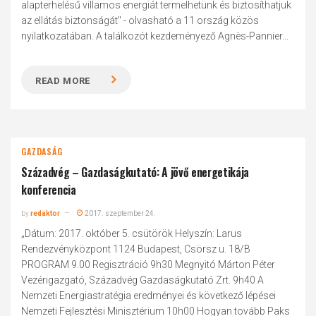
alapterhelésű villamos energiát termelhetünk és biztosíthatjuk
az ellátás biztonságát" - olvasható a 11 ország közös
nyilatkozatában. A találkozót kezdeményező Agnès-Pannier...
READ MORE
GAZDASÁG
Századvég – Gazdaságkutató: A jövő energetikája
konferencia
by
redaktor
2017. szeptember 24.
„Dátum: 2017. október 5. csütörök Helyszín: Larus
Rendezvényközpont 1124 Budapest, Csörsz u. 18/B
PROGRAM 9.00 Regisztráció 9h30 Megnyitó Márton Péter
Vezérigazgató, Századvég Gazdaságkutató Zrt. 9h40 A
Nemzeti Energiastratégia eredményei és következő lépései
Nemzeti Fejlesztési Minisztérium 10h00 Hogyan tovább Paks