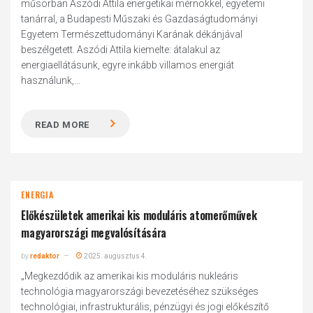
műsorban Aszódi Attila energetikai mérnökkel, egyetemi
tanárral, a Budapesti Műszaki és Gazdaságtudományi
Egyetem Természettudományi Karának dékánjával
beszélgetett. Aszódi Attila kiemelte: átalakul az
energiaellátásunk, egyre inkább villamos energiát
használunk,...
READ MORE
ENERGIA
Előkészületek amerikai kis moduláris atomerőművek
magyarországi megvalósítására
by
redaktor
2025. augusztus 4.
„Megkezdődik az amerikai kis moduláris nukleáris
technológia magyarországi bevezetéséhez szükséges
technológiai, infrastrukturális, pénzügyi és jogi előkészítő