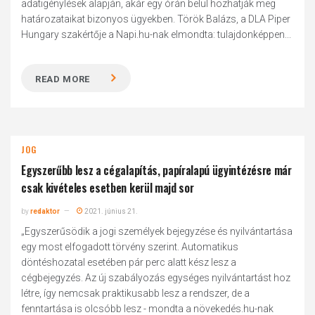
adatigénylések alapján, akár egy órán belül hozhatják meg
határozataikat bizonyos ügyekben. Török Balázs, a DLA Piper
Hungary szakértője a Napi.hu-nak elmondta: tulajdonképpen...
READ MORE
JOG
Egyszerűbb lesz a cégalapítás, papíralapú ügyintézésre már
csak kivételes esetben kerül majd sor
by
redaktor
2021. június 21.
„Egyszerűsödik a jogi személyek bejegyzése és nyilvántartása
egy most elfogadott törvény szerint. Automatikus
döntéshozatal esetében pár perc alatt kész lesz a
cégbejegyzés. Az új szabályozás egységes nyilvántartást hoz
létre, így nemcsak praktikusabb lesz a rendszer, de a
fenntartása is olcsóbb lesz - mondta a növekedés.hu-nak