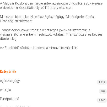
A Magyar Közlönyben megjelentek az európai uniós források elérése
érdekében módosított helyreállítási terv részletei
Miniszteri biztos készíti elő az Egészségügyi Minőségellenőrzési
Hatóság létrehozását
Transzlációs jövőkutatás: a lehetséges jövők szisztematikus
vizsgálatától a jelenben meghozott kutatási, finanszírozási és képzési
döntésekig
Az EU elektrifikációval küzdene a klímaváltozás ellen
Kategóriák
egészségügy
1 114
energia
707
Európai Unió
2 143