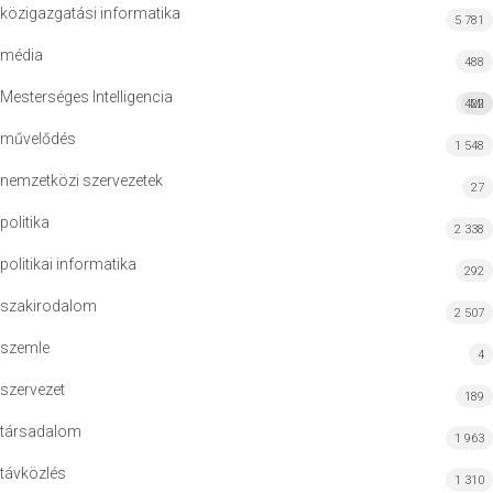
közigazgatási informatika
5 781
média
488
Mesterséges Intelligencia
422
MI
művelődés
1 548
nemzetközi szervezetek
27
politika
2 338
politikai informatika
292
szakirodalom
2 507
szemle
4
szervezet
189
társadalom
1 963
távközlés
1 310