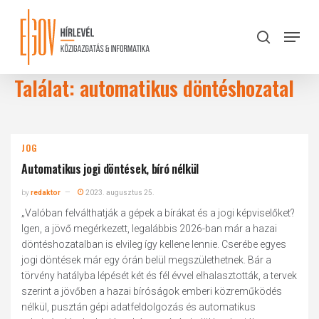
Skip
to
Menu
search
main
Close
content
Menu
Találat: automatikus döntéshozatal
JOG
Automatikus jogi döntések, bíró nélkül
by
redaktor
2023. augusztus 25.
„Valóban felválthatják a gépek a bírákat és a jogi képviselőket?
Igen, a jövő megérkezett, legalábbis 2026-ban már a hazai
döntéshozatalban is elvileg így kellene lennie. Cserébe egyes
jogi döntések már egy órán belül megszülethetnek. Bár a
törvény hatályba lépését két és fél évvel elhalasztották, a tervek
szerint a jövőben a hazai bíróságok emberi közreműködés
nélkül, pusztán gépi adatfeldolgozás és automatikus