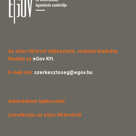
Az eGov Hírlevél tájékoztató, szakmai kiadvány.
Kiadója az
eGov Kft.
E-mail cím:
szerkesztoseg@egov.hu
Adatvédelmi tájékoztató
Leiratkozás az eGov Hírlevélről