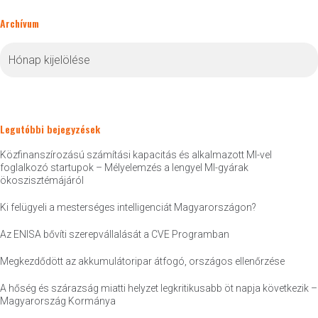
Archívum
Archívum
Legutóbbi bejegyzések
Közfinanszírozású számítási kapacitás és alkalmazott MI-vel
foglalkozó startupok – Mélyelemzés a lengyel MI-gyárak
ökoszisztémájáról
Ki felügyeli a mesterséges intelligenciát Magyarországon?
Az ENISA bővíti szerepvállalását a CVE Programban
Megkezdődött az akkumulátoripar átfogó, országos ellenőrzése
A hőség és szárazság miatti helyzet legkritikusabb öt napja következik –
Magyarország Kormánya