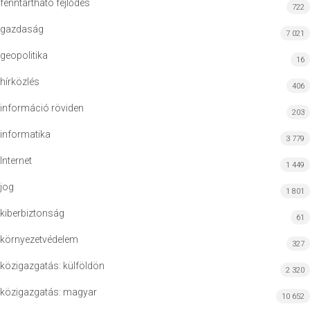
fenntartható fejlődés
722
gazdaság
7 021
geopolitika
16
hírközlés
406
információ röviden
203
informatika
3 779
Internet
1 449
jog
1 801
kiberbiztonság
61
környezetvédelem
327
közigazgatás: külföldön
2 320
közigazgatás: magyar
10 652