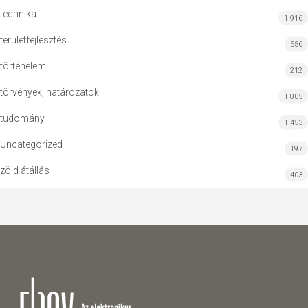
technika
1 916
területfejlesztés
556
történelem
212
törvények, határozatok
1 805
tudomány
1 453
Uncategorized
197
zöld átállás
403