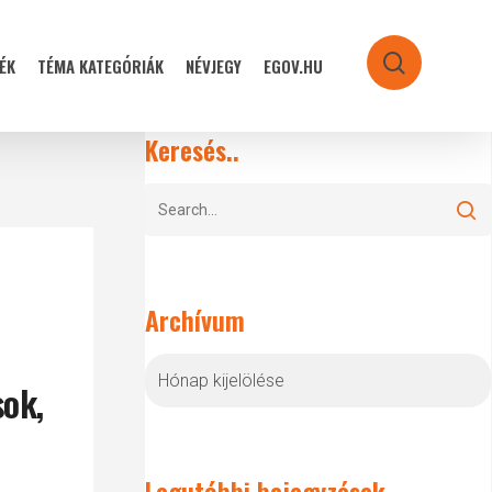
ÉK
TÉMA KATEGÓRIÁK
NÉVJEGY
EGOV.HU
search
Keresés..
Archívum
Archívum
sok,
Legutóbbi bejegyzések