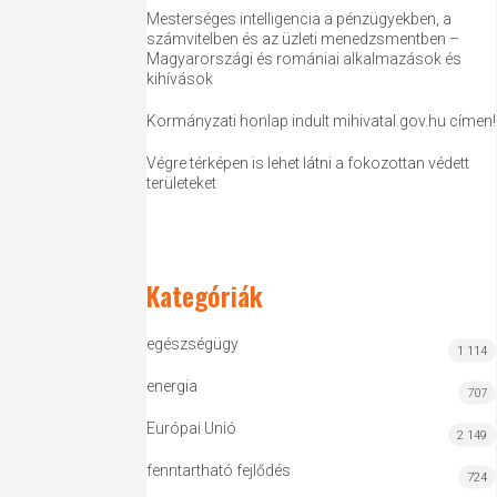
Mesterséges intelligencia a pénzügyekben, a
számvitelben és az üzleti menedzsmentben –
Magyarországi és romániai alkalmazások és
kihívások
Kormányzati honlap indult mihivatal.gov.hu címen!
Végre térképen is lehet látni a fokozottan védett
területeket
Kategóriák
egészségügy
1 114
energia
707
Európai Unió
2 149
fenntartható fejlődés
724