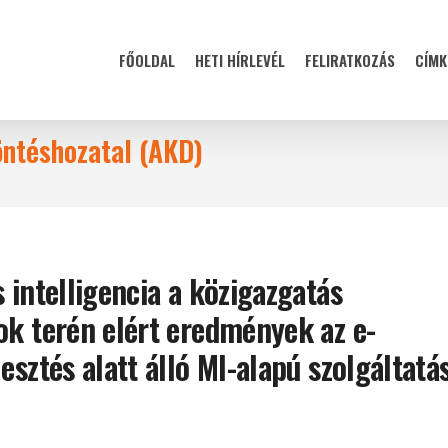
FŐOLDAL
HETI HÍRLEVÉL
FELIRATKOZÁS
CÍMK
öntéshozatal (AKD)
 intelligencia a közigazgatás
ok terén elért eredmények az e-
esztés alatt álló MI-alapú szolgáltatá