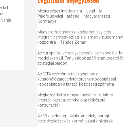
zeket
Mesterséges Intelligencia Hivatal – MI
az
Piacfelügyeleti Hatóság – Magyarország
kívánja
Kormánya
Magyarországnak szüksége van egy erős,
integrált, nemzetközileg is elismert víztudományi
központra – Tanács Zoltán
Az európai MI-versenyképesség az élvonalbeli MI-
modelleken túl. Tanulságok az MI-startupoktól öt
stratégiai piacon
Az MTA vezetőinek tájékoztatása a
kutatóhálózatot érintő törvénymódosítással
kapcsolatban a kutatói közösség számára
Megkezdődtek a magyar nyelv és irodalom
érettségi vizsga korrekcióját előkészítő
konzultációk
Az MI-gazdaság – Makrotrendek, iparági
átrendeződések és kormányzási kihívások