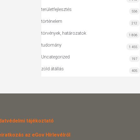
területfejlesztés
556
történelem
212
törvények, határozatok
1 806
tudomány
1 455
Uncategorized
197
zöld átállás
405
datvédelmi tájékoztató
eiratkozás az eGov Hírlevélről