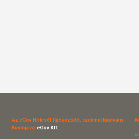
Az eGov Hírlevél tájékoztató, szakmai kiadvány.
A
Kiadója az
eGov Kft.
L