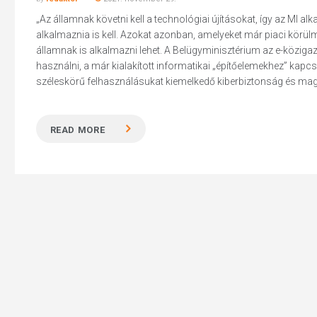
„Az államnak követni kell a technológiai újításokat, így az MI alk
alkalmaznia is kell. Azokat azonban, amelyeket már piaci körül
államnak is alkalmazni lehet. A Belügyminisztérium az e-közigaz
használni, a már kialakított informatikai „építőelemekhez” ka
széleskörű felhasználásukat kiemelkedő kiberbiztonság és magas 
Hit enter to search or ESC to close
READ MORE