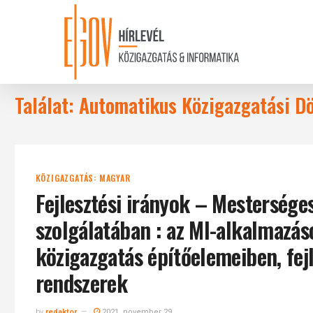
Skip
to
main
content
Találat: Automatikus Közigazgatási D
KÖZIGAZGATÁS: MAGYAR
Fejlesztési irányok – Mesterséges
szolgálatában : az MI-alkalmazás
közigazgatás építőelemeiben, fejl
rendszerek
by
redaktor
2021. november 29.