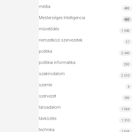
média
488
Mesterséges Intelligencia
427
MI
művelődés
1 549
nemzetközi szervezetek
27
politika
2 340
politikai informatika
292
szakirodalom
2 510
szemle
4
szervezet
189
társadalom
1 964
távközlés
1 310
technika
1 918