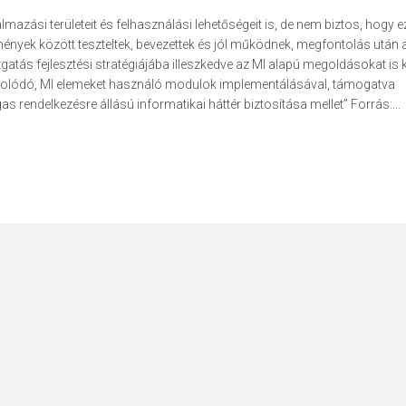
almazási területeit és felhasználási lehetőségeit is, de nem biztos, hogy e
mények között teszteltek, bevezettek és jól működnek, megfontolás után 
gatás fejlesztési stratégiájába illeszkedve az MI alapú megoldásokat is 
pcsolódó, MI elemeket használó modulok implementálásával, támogatva
rendelkezésre állású informatikai háttér biztosítása mellet” Forrás:...