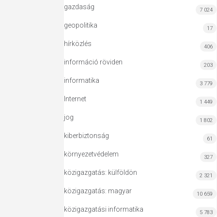
gazdaság
7 024
geopolitika
17
hírközlés
406
információ röviden
203
informatika
3 779
Internet
1 449
jog
1 802
kiberbiztonság
61
környezetvédelem
327
közigazgatás: külföldön
2 321
közigazgatás: magyar
10 659
közigazgatási informatika
5 783