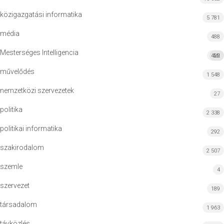
közigazgatási informatika
5 781
média
488
Mesterséges Intelligencia
422
MI
művelődés
1 548
nemzetközi szervezetek
27
politika
2 338
politikai informatika
292
szakirodalom
2 507
szemle
4
szervezet
189
társadalom
1 963
távközlés