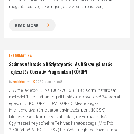
célja az alapellátás fejlesztése a háziorvosi szolgálatok
megerősítésével, a keringési, a szív- és érrendszeri,...
READ MORE
INFORMATIKA
Számos változás a Közigazgatás- és Közszolgáltatás-
fejlesztés Operatív Programban (KÖFOP)
by
redaktor
2020. augusztus 8.
„...A mellékletből: 2. Az 1004/2016. (I. 18.) Korm. határozat 1.
melléklet 1. pontjában foglalt táblázat a következő 34. sorral
egészül ki: KÖFOP-1.0.0-VEKOP-15 Mesterséges
intelligenciával támogatott ügyintézési pont (KIOSK)
kiterjesztése a kormányhivatalokra, illetve más külső
ügyintézési helyszínekre Felhívás keretösszege (Mrd Ft):
2,600(ebből VEKOP: 0,497) Felhívás meghirdetésének módja: