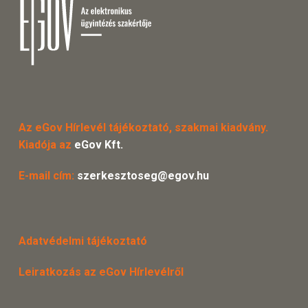
Az eGov Hírlevél tájékoztató, szakmai kiadvány.
Kiadója az
eGov Kft.
E-mail cím:
szerkesztoseg@egov.hu
Adatvédelmi tájékoztató
Leiratkozás az eGov Hírlevélről