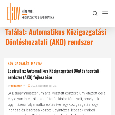
Skip
to
Menu
search
main
Close
content
Menu
Találat: Automatikus Közigazgatási
Döntéshozatali (AKD) rendszer
KÖZIGAZGATÁS: MAGYAR
Lezárult az Automatikus Közigazgatási Döntéshozatali
rendszer (AKD) fejlesztése
by
redaktor
2023. szeptember 25.
„A Belügyminisztérium által vezetett konzorcium kitűzött célja
egy olyan integrált szolgáltatás kialakítása volt, amelynek
ügyintézési folyamatba építésével egy közigazgatási ügy
indítása és lezárása közötti ügyintézési lépések emberi