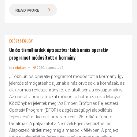
READ MORE
EGÉSZSÉGÜGY
Uniós tízmilliárdok újraosztva: több uniós operatív
programot módosított a kormány
by
redaktor
2020. augusztus 9.
„ Több uniós operatív programot módosított a kormány. Így
jelentős támogatáshoz jutnak a háziorvosok, a kórházak, az
elektromos rendszerirányító, de jutott pénz a divatiparnak is.
Az operatív programokat módosító határozatok a Magyar
Közlönyben jelentek meg: Az Emberi Erőforrás Fejlesztési
Operatív Program (EFOP) az egészségügyi alapellátás
fejlesztésére - kiemelt programként - 25 milliárd forintot
tartalmaz. A pályázatot a Nemzeti Egészségbiztosítási
Alapkezelő hirdeti meg még a második félévben. A projekt