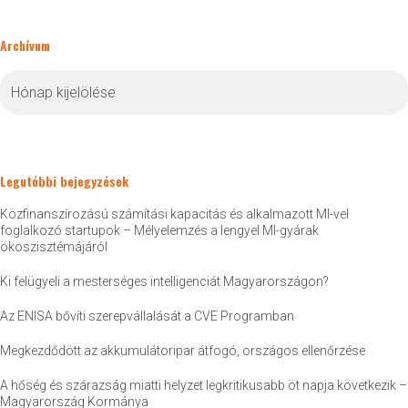
Archívum
Archívum
Legutóbbi bejegyzések
Közfinanszírozású számítási kapacitás és alkalmazott MI-vel
foglalkozó startupok – Mélyelemzés a lengyel MI-gyárak
ökoszisztémájáról
Ki felügyeli a mesterséges intelligenciát Magyarországon?
Az ENISA bővíti szerepvállalását a CVE Programban
Megkezdődött az akkumulátoripar átfogó, országos ellenőrzése
A hőség és szárazság miatti helyzet legkritikusabb öt napja következik –
Magyarország Kormánya