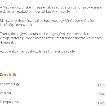
A Magyar Közlönyben megjelentek az európai uniós források elérése
érdekében módosított helyreállítási terv részletei
Miniszteri biztos készíti elő az Egészségügyi Minőségellenőrzési
Hatóság létrehozását
Transzlációs jövőkutatás: a lehetséges jövők szisztematikus
vizsgálatától a jelenben meghozott kutatási, finanszírozási és képzési
döntésekig
Az EU elektrifikációval küzdene a klímaváltozás ellen
Kategóriák
egészségügy
1 114
energia
707
Európai Unió
2 143