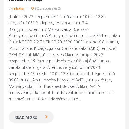
by
redaktor
2023. augusztus 27.
„Dátum: 2023. szeptember 19. Időtartam: 10:00 - 12:30
Helyszín: 1051 Budapest, József Attila u. 2-4.,
Belügyminisztérium / Márványaula Szervező:
Belügyminisztérium A Belügyminisztérium tisztelettel meghívja
Önt a KÖFOP-2.2.7-VEKOP-20-2020-00001 azonosító számú,
“Automatikus Közigazgatási Döntéshozatali (AKD) rendszer
SZEÜSZ kialakítása” elnevezésű kiemelt projekt 2023.
szeptember 19-én megrendezésre kerülő sajtónyilvános
zárókonferenciájára. A rendezvény időpontja: 2023.
szeptember 19. (kedd) 10:00-12:30 óra között. Regisztráció
09:00 órától. A rendezvény helyszíne: Belügyminisztérium,
Márványaula. 1051 Budapest, József Attila u. 2-4. A
rendezvénnyel kapcsolatban bővebb információt a csatolt
meghívóban talál. A rendezvényen való...
READ MORE