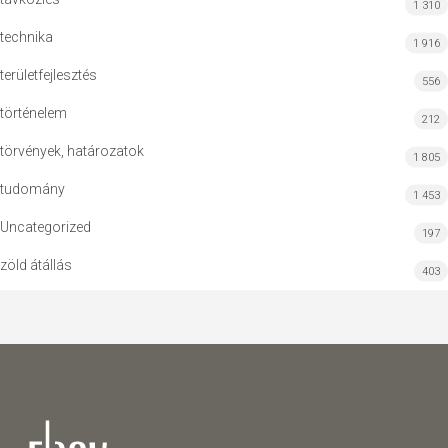
1 310
technika
1 916
területfejlesztés
556
történelem
212
törvények, határozatok
1 805
tudomány
1 453
Uncategorized
197
zöld átállás
403