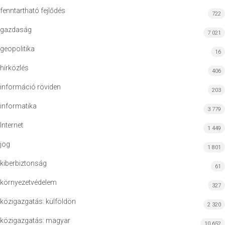
fenntartható fejlődés
722
gazdaság
7 021
geopolitika
16
hírközlés
406
információ röviden
203
informatika
3 779
Internet
1 449
jog
1 801
kiberbiztonság
61
környezetvédelem
327
közigazgatás: külföldön
2 320
közigazgatás: magyar
10 652