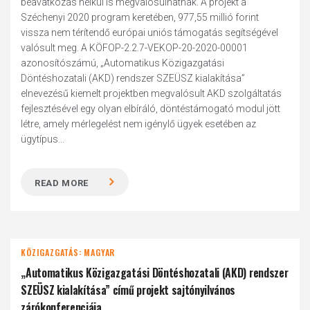
beavatkozás nélkül is megvalósulhatnak. A projekt a
Széchenyi 2020 program keretében, 977,55 millió forint
vissza nem térítendő európai uniós támogatás segítségével
valósult meg. A KÖFOP-2.2.7-VEKOP-20-2020-00001
azonosítószámú, „Automatikus Közigazgatási
Döntéshozatali (AKD) rendszer SZEÜSZ kialakítása”
elnevezésű kiemelt projektben megvalósult AKD szolgáltatás
fejlesztésével egy olyan elbíráló, döntéstámogató modul jött
létre, amely mérlegelést nem igénylő ügyek esetében az
ügytípus...
READ MORE
KÖZIGAZGATÁS: MAGYAR
„Automatikus Közigazgatási Döntéshozatali (AKD) rendszer
SZEÜSZ kialakítása” című projekt sajtónyilvános
zárókonferenciája