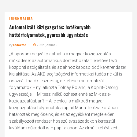
INFORMATIKA
Automatizált közigazgatás: hatékonyabb
háttérfolyamatok, gyorsabb ügyintézés
by
redaktor
2022. január 9.
„Alaposan megváltoztathatja a magyar közigazgatás
működését az automatikus döntéshozatalt lehetővé tévő
központi szolgáltatás és az ahhoz kapcsolódó keretrendszer
kialakítása. Az AKD segítségével informatikai tudás nélkül is
összeállíthatók lesznek új, de teljesen automatizált
folyamatok – nyilatkozta Tolnay Roland, a Kopint-Datorg
ügyvezetője. – Mi teszi nélkülözhetetlenné az MI-t az e-
közigazgatásban? – A jelenleg is működő magyar
közigazgatási folyamatok alapjait Mária Terézia korában
határozták meg őseink, és ez az egyébként megfelelően
szabályozott rendszer hosszú évszázadokon keresztül
kiválóan működött is – papíralapon. Az elmúlt két évtized...