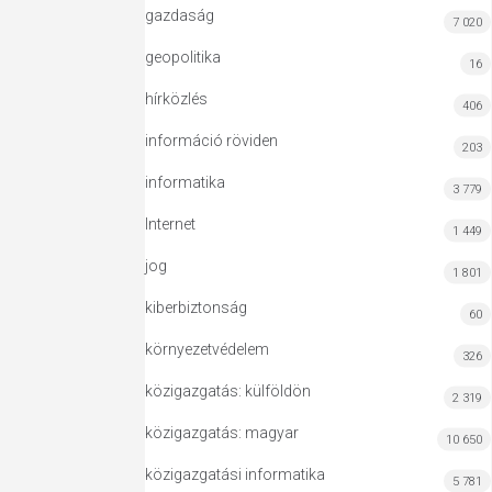
gazdaság
7 020
geopolitika
16
hírközlés
406
információ röviden
203
informatika
3 779
Internet
1 449
jog
1 801
kiberbiztonság
60
környezetvédelem
326
közigazgatás: külföldön
2 319
közigazgatás: magyar
10 650
közigazgatási informatika
5 781