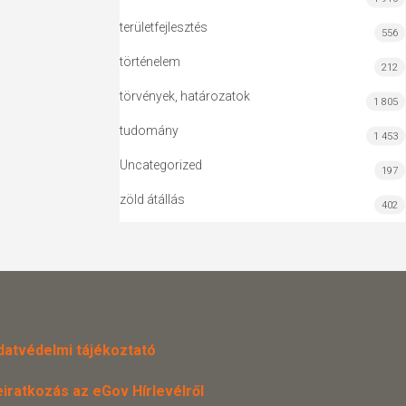
területfejlesztés
556
történelem
212
törvények, határozatok
1 805
tudomány
1 453
Uncategorized
197
zöld átállás
402
datvédelmi tájékoztató
eiratkozás az eGov Hírlevélről