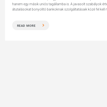
hanem egy másik uniós tagállamba is. A javasolt szabályok ért
átutalásokat bonyolító bankoknak szolgáltatásaik közé fel kell m
READ MORE
Hit enter to search or ESC to close