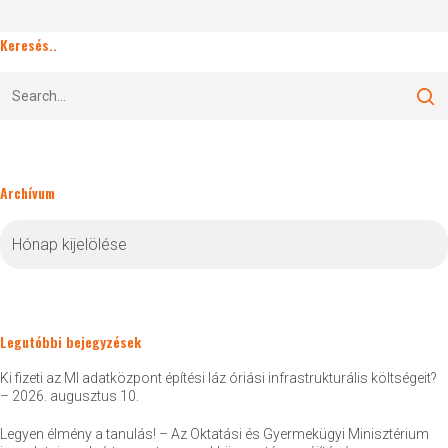
Keresés..
Archívum
Archívum
Legutóbbi bejegyzések
Ki fizeti az MI adatközpont építési láz óriási infrastrukturális költségeit?
– 2026. augusztus 10.
Legyen élmény a tanulás! – Az Oktatási és Gyermekügyi Minisztérium