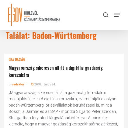
Skip
to
Menu
search
main
Close
content
Menu
Találat: Baden-Württemberg
GAZDASÁG
Magyarország sikeresen áll át a digitális gazdaság
korszakára
by
redaktor
2018. június 24.
„Magyarország sikeresen áll át a gazdaság forradalmi
megújulását jelentő digitális korszakra, ezt mutatják az olyan
baden-württembergi óriásvállalatok beruházásai is, mint a
Bosch, a Daimler és az SAP - mondta Szijjártó Péter szerdán,
Stuttgartban folytatott tárgyalásait értékelve. A miniszter
kiemelte, hogy a magyar gazdaság korszakhatárhoz érkezett,