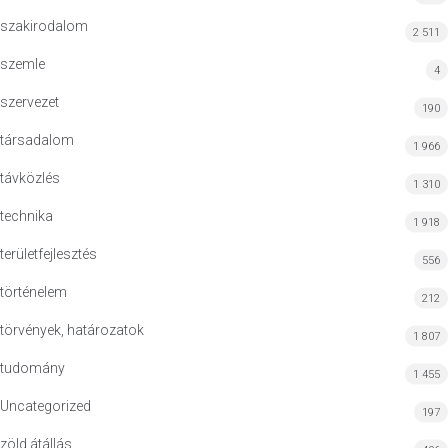
szakirodalom
2 511
szemle
4
szervezet
190
társadalom
1 966
távközlés
1 310
technika
1 918
területfejlesztés
556
történelem
212
törvények, határozatok
1 807
tudomány
1 455
Uncategorized
197
zöld átállás