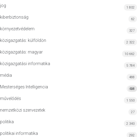
jog
1 802
kiberbiztonság
62
környezetvédelem
327
közigazgatás: külföldön
2 322
közigazgatás: magyar
10 662
közigazgatási informatika
5 784
média
488
Mesterséges Intelligencia
428
MI
művelődés
1 550
nemzetközi szervezetek
27
politika
2 340
politikai informatika
292