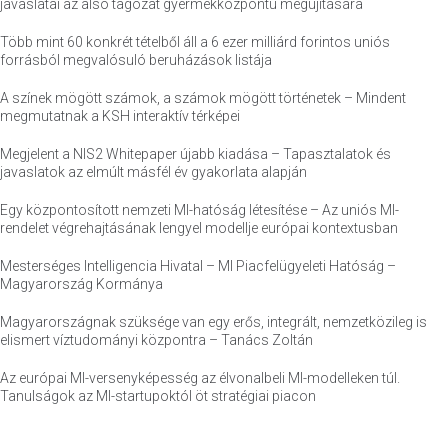
javaslatai az alsó tagozat gyermekközpontú megújítására
Több mint 60 konkrét tételből áll a 6 ezer milliárd forintos uniós
forrásból megvalósuló beruházások listája
A színek mögött számok, a számok mögött történetek – Mindent
megmutatnak a KSH interaktív térképei
Megjelent a NIS2 Whitepaper újabb kiadása – Tapasztalatok és
javaslatok az elmúlt másfél év gyakorlata alapján
Egy központosított nemzeti MI-hatóság létesítése – Az uniós MI-
rendelet végrehajtásának lengyel modellje európai kontextusban
Mesterséges Intelligencia Hivatal – MI Piacfelügyeleti Hatóság –
Magyarország Kormánya
Magyarországnak szüksége van egy erős, integrált, nemzetközileg is
elismert víztudományi központra – Tanács Zoltán
Az európai MI-versenyképesség az élvonalbeli MI-modelleken túl.
Tanulságok az MI-startupoktól öt stratégiai piacon