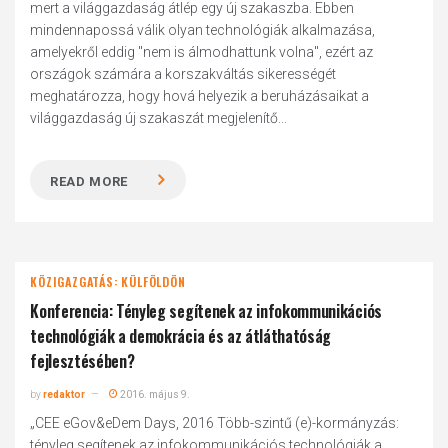
mert a világgazdaság átlép egy új szakaszba. Ebben
mindennapossá válik olyan technológiák alkalmazása,
amelyekről eddig "nem is álmodhattunk volna", ezért az
országok számára a korszakváltás sikerességét
meghatározza, hogy hová helyezik a beruházásaikat a
világgazdaság új szakaszát megjelenítő...
READ MORE
KÖZIGAZGATÁS: KÜLFÖLDÖN
Konferencia: Tényleg segítenek az infokommunikációs
technológiák a demokrácia és az átláthatóság
fejlesztésében?
by
redaktor
2016. május 9.
„CEE eGov&eDem Days, 2016 Több-szintű (e)-kormányzás:
tényleg segítenek az infokommunikációs technológiák a