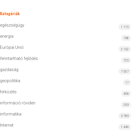
Kategóriák
egészségügy
1 115
energia
708
Európai Unió
2 152
fenntartható fejlődés
725
gazdaság
7 027
geopolitika
17
hírközlés
406
információ röviden
203
informatika
3 780
Internet
1 449