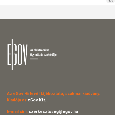
406
Az eGov Hírlevél tájékoztató, szakmai kiadvány.
Kiadója az
eGov Kft.
E-mail cím:
szerkesztoseg@egov.hu