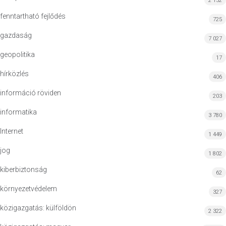
2 152
fenntartható fejlődés
725
gazdaság
7 027
geopolitika
17
hírközlés
406
információ röviden
203
informatika
3 780
Internet
1 449
jog
1 802
kiberbiztonság
62
környezetvédelem
327
közigazgatás: külföldön
2 322