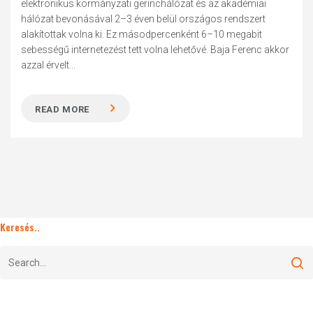
elektronikus kormányzati gerinchálózat és az akadémiai
hálózat bevonásával 2–3 éven belül országos rendszert
alakítottak volna ki. Ez másodpercenként 6–10 megabit
sebességű internetezést tett volna lehetővé. Baja Ferenc akkor
azzal érvelt...
READ MORE
Keresés..