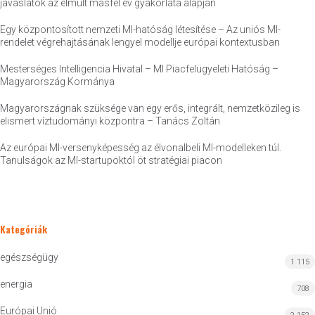
javaslatok az elmúlt másfél év gyakorlata alapján
Egy központosított nemzeti MI-hatóság létesítése – Az uniós MI-
rendelet végrehajtásának lengyel modellje európai kontextusban
Mesterséges Intelligencia Hivatal – MI Piacfelügyeleti Hatóság –
Magyarország Kormánya
Magyarországnak szüksége van egy erős, integrált, nemzetközileg is
elismert víztudományi központra – Tanács Zoltán
Az európai MI-versenyképesség az élvonalbeli MI-modelleken túl.
Tanulságok az MI-startupoktól öt stratégiai piacon
Kategóriák
egészségügy
1 115
energia
708
Európai Unió