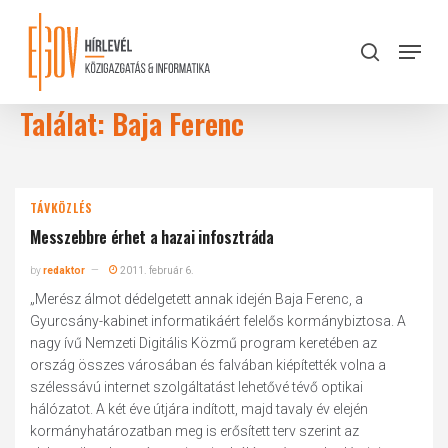
Skip
to
Menu
search
main
Close
content
Menu
Találat: Baja Ferenc
TÁVKÖZLÉS
Messzebbre érhet a hazai infosztráda
by
redaktor
2011. február 6.
„Merész álmot dédelgetett annak idején Baja Ferenc, a
Gyurcsány-kabinet informatikáért felelős kormánybiztosa. A
nagy ívű Nemzeti Digitális Közmű program keretében az
ország összes városában és falvában kiépítették volna a
szélessávú internet szolgáltatást lehetővé tévő optikai
hálózatot. A két éve útjára indított, majd tavaly év elején
kormányhatározatban meg is erősített terv szerint az