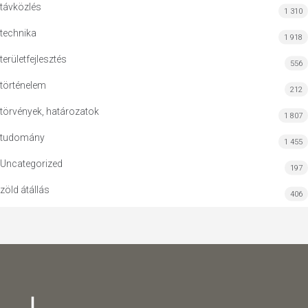
távközlés
1 310
technika
1 918
területfejlesztés
556
történelem
212
törvények, határozatok
1 807
tudomány
1 455
Uncategorized
197
zöld átállás
406