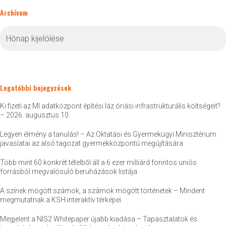
Archívum
Archívum
Legutóbbi bejegyzések
Ki fizeti az MI adatközpont építési láz óriási infrastrukturális költségeit?
– 2026. augusztus 10.
Legyen élmény a tanulás! – Az Oktatási és Gyermekügyi Minisztérium
javaslatai az alsó tagozat gyermekközpontú megújítására
Több mint 60 konkrét tételből áll a 6 ezer milliárd forintos uniós
forrásból megvalósuló beruházások listája
A színek mögött számok, a számok mögött történetek – Mindent
megmutatnak a KSH interaktív térképei
Megjelent a NIS2 Whitepaper újabb kiadása – Tapasztalatok és