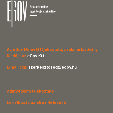
Az eGov Hírlevél tájékoztató, szakmai kiadvány.
Kiadója az
eGov Kft.
E-mail cím:
szerkesztoseg@egov.hu
Adatvédelmi tájékoztató
Leiratkozás az eGov Hírlevélről