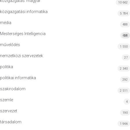
közigazgatás: magyar
10 662
közigazgatási informatika
5 784
média
488
Mesterséges Intelligencia
428
MI
művelődés
1 550
nemzetközi szervezetek
27
politika
2 340
politikai informatika
292
szakirodalom
2 511
szemle
4
szervezet
190
társadalom
1 966