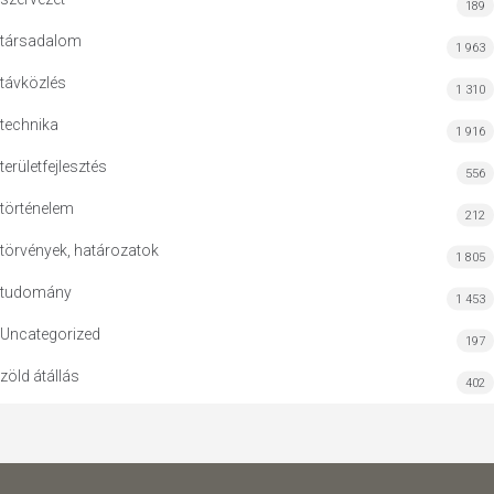
189
társadalom
1 963
távközlés
1 310
technika
1 916
területfejlesztés
556
történelem
212
törvények, határozatok
1 805
tudomány
1 453
Uncategorized
197
zöld átállás
402