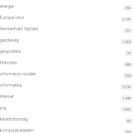
energia
706
Európai Unió
2 141
fenntartható fejlődés
721
gazdaság
7 020
geopolitika
16
hírközlés
406
információ röviden
203
informatika
3 779
Internet
1 449
jog
1 801
kiberbiztonság
60
környezetvédelem
326