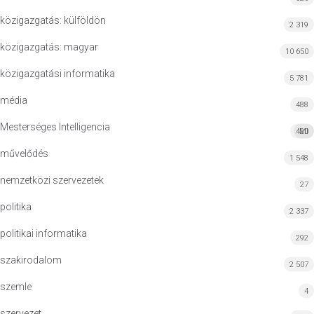
közigazgatás: külföldön
2 319
közigazgatás: magyar
10 650
közigazgatási informatika
5 781
média
488
Mesterséges Intelligencia
420
MI
művelődés
1 548
nemzetközi szervezetek
27
politika
2 337
politikai informatika
292
szakirodalom
2 507
szemle
4
szervezet