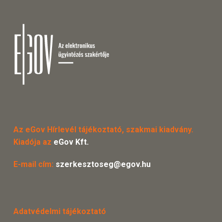
Az eGov Hírlevél tájékoztató, szakmai kiadvány.
Kiadója az
eGov Kft.
E-mail cím:
szerkesztoseg@egov.hu
Adatvédelmi tájékoztató