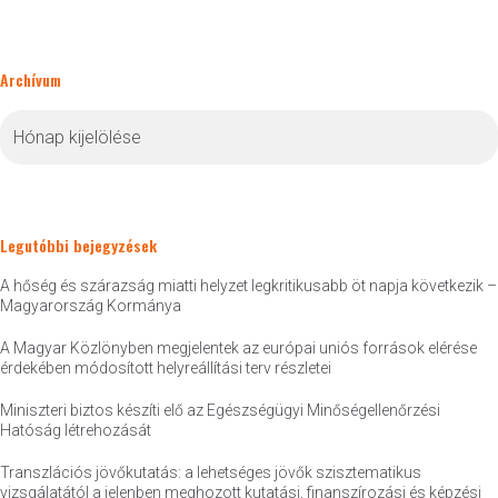
Archívum
Archívum
Legutóbbi bejegyzések
A hőség és szárazság miatti helyzet legkritikusabb öt napja következik –
Magyarország Kormánya
A Magyar Közlönyben megjelentek az európai uniós források elérése
érdekében módosított helyreállítási terv részletei
Miniszteri biztos készíti elő az Egészségügyi Minőségellenőrzési
Hatóság létrehozását
Transzlációs jövőkutatás: a lehetséges jövők szisztematikus
vizsgálatától a jelenben meghozott kutatási, finanszírozási és képzési