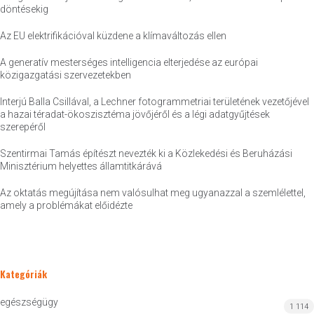
döntésekig
Az EU elektrifikációval küzdene a klímaváltozás ellen
A generatív mesterséges intelligencia elterjedése az európai
közigazgatási szervezetekben
Interjú Balla Csillával, a Lechner fotogrammetriai területének vezetőjével
a hazai téradat-ökoszisztéma jövőjéről és a légi adatgyűjtések
szerepéről
Szentirmai Tamás építészt nevezték ki a Közlekedési és Beruházási
Minisztérium helyettes államtitkárává
Az oktatás megújítása nem valósulhat meg ugyanazzal a szemlélettel,
amely a problémákat előidézte
Kategóriák
egészségügy
1 114