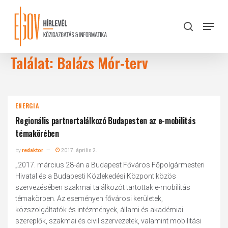
Skip
to
Menu
search
main
Close
content
Menu
Találat: Balázs Mór-terv
ENERGIA
Regionális partnertalálkozó Budapesten az e-mobilitás
témakörében
by
redaktor
2017. április 2.
„2017. március 28-án a Budapest Főváros Főpolgármesteri
Hivatal és a Budapesti Közlekedési Központ közös
szervezésében szakmai találkozót tartottak e-mobilitás
témakörben. Az eseményen fővárosi kerületek,
közszolgáltatók és intézmények, állami és akadémiai
szereplők, szakmai és civil szervezetek, valamint mobilitási