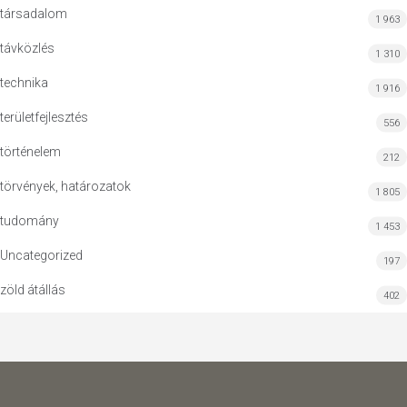
társadalom
1 963
távközlés
1 310
technika
1 916
területfejlesztés
556
történelem
212
törvények, határozatok
1 805
tudomány
1 453
Uncategorized
197
zöld átállás
402