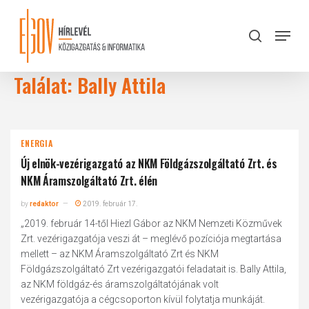
Skip
to
Menu
search
main
Close
content
Menu
Találat: Bally Attila
ENERGIA
Új elnök-vezérigazgató az NKM Földgázszolgáltató Zrt. és
NKM Áramszolgáltató Zrt. élén
by
redaktor
2019. február 17.
„2019. február 14-től Hiezl Gábor az NKM Nemzeti Közművek
Zrt. vezérigazgatója veszi át – meglévő pozíciója megtartása
mellett – az NKM Áramszolgáltató Zrt és NKM
Földgázszolgáltató Zrt vezérigazgatói feladatait is. Bally Attila,
az NKM földgáz-és áramszolgáltatójának volt
vezérigazgatója a cégcsoporton kívül folytatja munkáját.