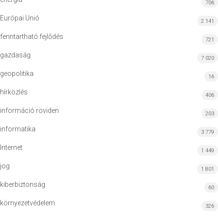
706
Európai Unió
2 141
fenntartható fejlődés
721
gazdaság
7 020
geopolitika
16
hírközlés
406
információ röviden
203
informatika
3 779
Internet
1 449
jog
1 801
kiberbiztonság
60
környezetvédelem
326