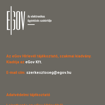
Az eGov Hírlevél tájékoztató, szakmai kiadvány.
Kiadója az
eGov Kft.
E-mail cím:
szerkesztoseg@egov.hu
Adatvédelmi tájékoztató