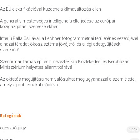
Az EU elektrifikációval küzdene a klímaváltozás ellen
A generatív mesterséges intelligencia elterjedése az európai
közigazgatási szervezetekben
Interjú Balla Csillával, a Lechner fotogrammetriai területének vezetőjével
a hazai téradat-ökoszisztéma jövőjéről és a légi adatgyűjtések
szerepéről
Szentirmai Tamás építészt nevezték ki a Közlekedési és Beruházási
Minisztérium helyettes államtitkárává
Az oktatás megújítása nem valósulhat meg ugyanazzal a szemlélettel,
amely a problémákat előidézte
Kategóriák
egészségügy
1 114
energia