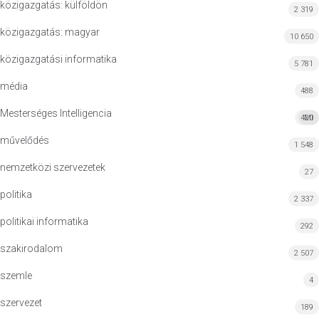
közigazgatás: külföldön
2 319
közigazgatás: magyar
10 650
közigazgatási informatika
5 781
média
488
Mesterséges Intelligencia
420
MI
művelődés
1 548
nemzetközi szervezetek
27
politika
2 337
politikai informatika
292
szakirodalom
2 507
szemle
4
szervezet
189