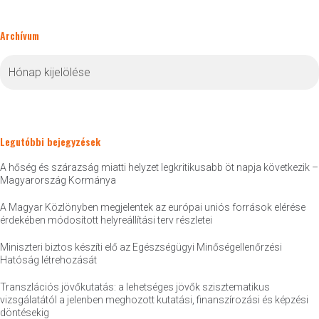
Archívum
Archívum
Legutóbbi bejegyzések
A hőség és szárazság miatti helyzet legkritikusabb öt napja következik –
Magyarország Kormánya
A Magyar Közlönyben megjelentek az európai uniós források elérése
érdekében módosított helyreállítási terv részletei
Miniszteri biztos készíti elő az Egészségügyi Minőségellenőrzési
Hatóság létrehozását
Transzlációs jövőkutatás: a lehetséges jövők szisztematikus
vizsgálatától a jelenben meghozott kutatási, finanszírozási és képzési
döntésekig