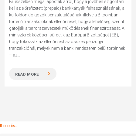
Brüsszelben megállapodtak arról, hogy a jövőben szigorítani
kell az előrefizetett (prepaid) bankkártyák felhasználásának, a
külföldön dolgozók pénzátutalásának, illetve a Bitcoinban
történő tranzakcióknak ellenőrzését, hogy a lehetőség szerint
gátolják a terrorszervezetek működésének finanszírozását. A
miniszterek közösen sürgetik az Európai Bizottságot (EB),
hogy fokozzák az ellenőrzést az összes pénzügyi
tranzakciónál, melyek nem a banki rendszeren belül történnek
– az...
READ MORE
Keresés..