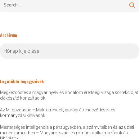
Archívum
Archívum
Legutóbbi bejegyzések
Megkezdődtek a magyar nyelv és irodalom érettségi vizsga korrekcióját
előkészítő konzultációk
Az MI-gazdaság – Makrotrendek, iparági átrendeződések és
kormányzási kihívások
Mesterséges intelligencia a pénzügyekben, a számvitelben és az üzleti
menedzsmentben – Magyarországi és romániai alkalmazások és
kihívások