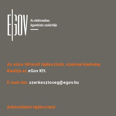
Az eGov Hírlevél tájékoztató, szakmai kiadvány.
Kiadója az
eGov Kft.
E-mail cím:
szerkesztoseg@egov.hu
Adatvédelmi tájékoztató