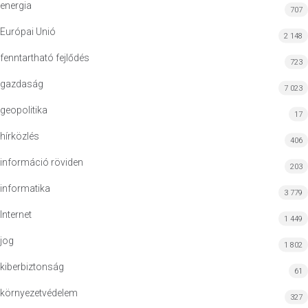
energia
707
Európai Unió
2 148
fenntartható fejlődés
723
gazdaság
7 023
geopolitika
17
hírközlés
406
információ röviden
203
informatika
3 779
Internet
1 449
jog
1 802
kiberbiztonság
61
környezetvédelem
327