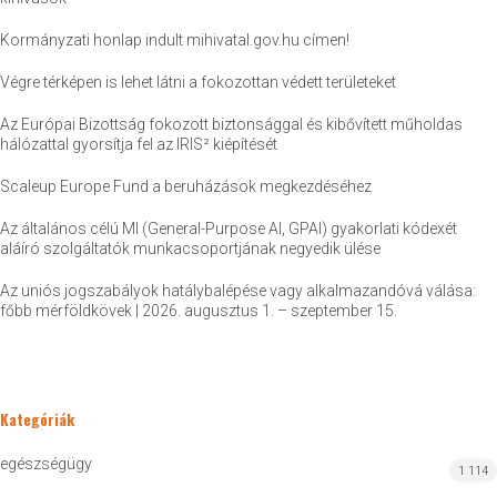
Kormányzati honlap indult mihivatal.gov.hu címen!
Végre térképen is lehet látni a fokozottan védett területeket
Az Európai Bizottság fokozott biztonsággal és kibővített műholdas
hálózattal gyorsítja fel az IRIS² kiépítését
Scaleup Europe Fund a beruházások megkezdéséhez
Az általános célú MI (General-Purpose AI, GPAI) gyakorlati kódexét
aláíró szolgáltatók munkacsoportjának negyedik ülése
Az uniós jogszabályok hatálybalépése vagy alkalmazandóvá válása:
főbb mérföldkövek | 2026. augusztus 1. – szeptember 15.
Kategóriák
egészségügy
1 114