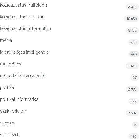
közigazgatás: külföldön
2 321
közigazgatás: magyar
10 656
közigazgatási informatika
5 782
média
488
Mesterséges Intelligencia
425
MI
művelődés
1 549
nemzetközi szervezetek
27
politika
2 339
politikai informatika
292
szakirodalom
2 509
szemle
4
szervezet
189