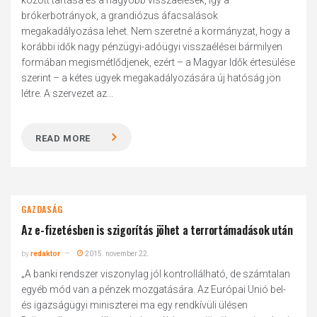
között tartása és a nagyobb visszaélések, így a
brókerbotrányok, a grandiózus áfacsalások
megakadályozása lehet. Nem szeretné a kormányzat, hogy a
korábbi idők nagy pénzügyi-adóügyi visszaélései bármilyen
formában megismétlődjenek, ezért – a Magyar Idők értesülése
szerint – a kétes ügyek megakadályozására új hatóság jön
létre. A szervezet az...
READ MORE
GAZDASÁG
Az e-fizetésben is szigorítás jöhet a terrortámadások után
by
redaktor
2015. november 22.
„A banki rendszer viszonylag jól kontrollálható, de számtalan
egyéb mód van a pénzek mozgatására. Az Európai Unió bel-
és igazságügyi miniszterei ma egy rendkívüli ülésen