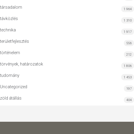
társadalom
1 964
távközlés
1 310
technika
1 917
területfejlesztés
556
történelem
212
törvények, határozatok
1 806
tudomány
1 453
Uncategorized
197
zöld átállás
404