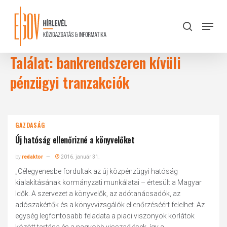
Skip
to
Menu
search
main
Close
content
Menu
Találat: bankrendszeren kívüli
pénzügyi tranzakciók
GAZDASÁG
Új hatóság ellenőrizné a könyvelőket
by
redaktor
2016. január 31.
„Célegyenesbe fordultak az új közpénzügyi hatóság
kialakításának kormányzati munkálatai – értesült a Magyar
Idők. A szervezet a könyvelők, az adótanácsadók, az
adószakértők és a könyvvizsgálók ellenőrzéséért felelhet. Az
egység legfontosabb feladata a piaci viszonyok korlátok