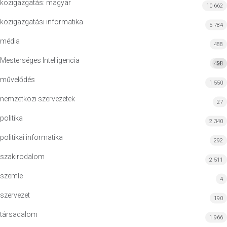
közigazgatás: magyar
10 662
közigazgatási informatika
5 784
média
488
Mesterséges Intelligencia
428
MI
művelődés
1 550
nemzetközi szervezetek
27
politika
2 340
politikai informatika
292
szakirodalom
2 511
szemle
4
szervezet
190
társadalom
1 966