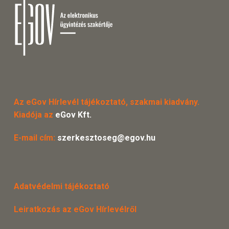
Az eGov Hírlevél tájékoztató, szakmai kiadvány.
Kiadója az
eGov Kft.
E-mail cím:
szerkesztoseg@egov.hu
Adatvédelmi tájékoztató
Leiratkozás az eGov Hírlevélről