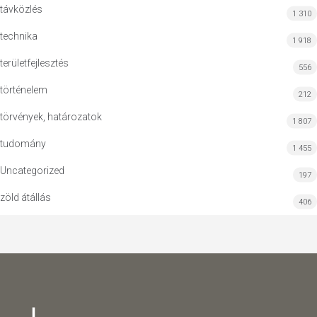
távközlés
1 310
technika
1 918
területfejlesztés
556
történelem
212
törvények, határozatok
1 807
tudomány
1 455
Uncategorized
197
zöld átállás
406