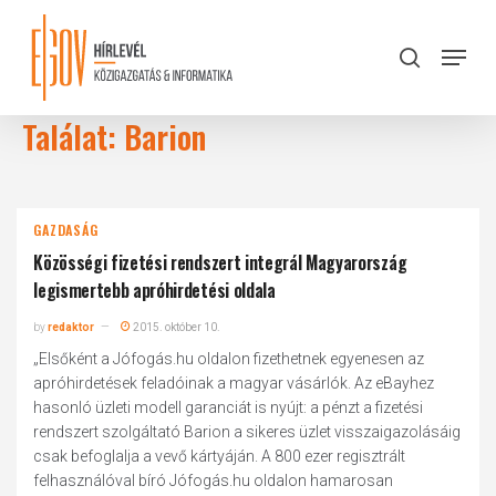
Skip
to
Menu
search
main
Close
content
Menu
Találat: Barion
GAZDASÁG
Közösségi fizetési rendszert integrál Magyarország
legismertebb apróhirdetési oldala
by
redaktor
2015. október 10.
„Elsőként a Jófogás.hu oldalon fizethetnek egyenesen az
apróhirdetések feladóinak a magyar vásárlók. Az eBayhez
hasonló üzleti modell garanciát is nyújt: a pénzt a fizetési
rendszert szolgáltató Barion a sikeres üzlet visszaigazolásáig
csak befoglalja a vevő kártyáján. A 800 ezer regisztrált
felhasználóval bíró Jófogás.hu oldalon hamarosan