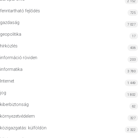
2 152
fenntartható fejlődés
725
gazdaság
7 027
geopolitika
17
hírközlés
406
információ röviden
203
informatika
3 780
Internet
1 449
jog
1 802
kiberbiztonság
62
környezetvédelem
327
közigazgatás: külföldön
2 322