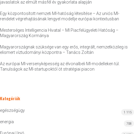
javaslatok az elmúlt másfél év gyakorlata alapján
Egy központosított nemzeti MI-hatóság létesítése – Az uniós MI-
rendelet végrehajtásának lengyel modellje európai kontextusban
Mesterséges Intelligencia Hivatal – MI Piacfelügyeleti Hatóság –
Magyarország Kormánya
Magyarországnak szüksége van egy erős, integrált, nemzetközileg is
elismert víztudományi központra – Tanács Zoltán
Az európai MI-versenyképesség az élvonalbeli MI-modelleken túl.
Tanulságok az MI-startupoktól öt stratégiai piacon
Kategóriák
egészségügy
1 115
energia
708
Európai Unió