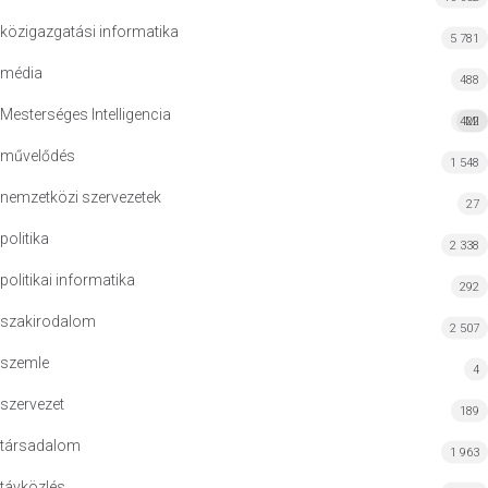
közigazgatási informatika
5 781
média
488
Mesterséges Intelligencia
422
MI
művelődés
1 548
nemzetközi szervezetek
27
politika
2 338
politikai informatika
292
szakirodalom
2 507
szemle
4
szervezet
189
társadalom
1 963
távközlés