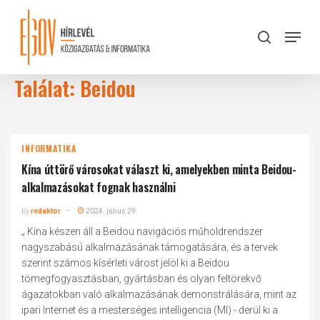
Skip
to
Menu
search
main
Close
content
Menu
Találat: Beidou
INFORMATIKA
Kína úttörő városokat választ ki, amelyekben minta Beidou-
alkalmazásokat fognak használni
by
redaktor
2024. július 29.
„ Kína készen áll a Beidou navigációs műholdrendszer
nagyszabású alkalmazásának támogatására, és a tervek
szerint számos kísérleti várost jelöl ki a Beidou
tömegfogyasztásban, gyártásban és olyan feltörekvő
ágazatokban való alkalmazásának demonstrálására, mint az
ipari Internet és a mesterséges intelligencia (MI) - derül ki a