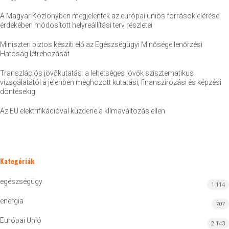
A Magyar Közlönyben megjelentek az európai uniós források elérése
érdekében módosított helyreállítási terv részletei
Miniszteri biztos készíti elő az Egészségügyi Minőségellenőrzési
Hatóság létrehozását
Transzlációs jövőkutatás: a lehetséges jövők szisztematikus
vizsgálatától a jelenben meghozott kutatási, finanszírozási és képzési
döntésekig
Az EU elektrifikációval küzdene a klímaváltozás ellen
Kategóriák
egészségügy
1 114
energia
707
Európai Unió
2 143