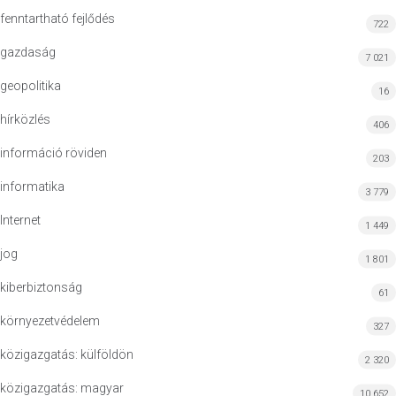
fenntartható fejlődés
722
gazdaság
7 021
geopolitika
16
hírközlés
406
információ röviden
203
informatika
3 779
Internet
1 449
jog
1 801
kiberbiztonság
61
környezetvédelem
327
közigazgatás: külföldön
2 320
közigazgatás: magyar
10 652