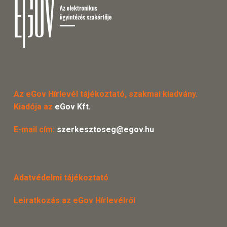
Az eGov Hírlevél tájékoztató, szakmai kiadvány.
Kiadója az
eGov Kft.
E-mail cím:
szerkesztoseg@egov.hu
Adatvédelmi tájékoztató
Leiratkozás az eGov Hírlevélről