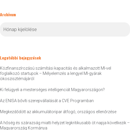
Archívum
Archívum
Legutóbbi bejegyzések
Közfinanszírozású számítási kapacitás és alkalmazott MI-vel
foglalkozó startupok – Mélyelemzés a lengyel MI-gyárak
ökoszisztémájáról
Ki felügyeli a mesterséges intelligenciát Magyarországon?
Az ENISA bővíti szerepvállalását a CVE Programban
Megkezdődött az akkumulátoripar átfogó, országos ellenőrzése
A hőség és szárazság miatti helyzet legkritikusabb öt napja következik –
Magyarország Kormánya