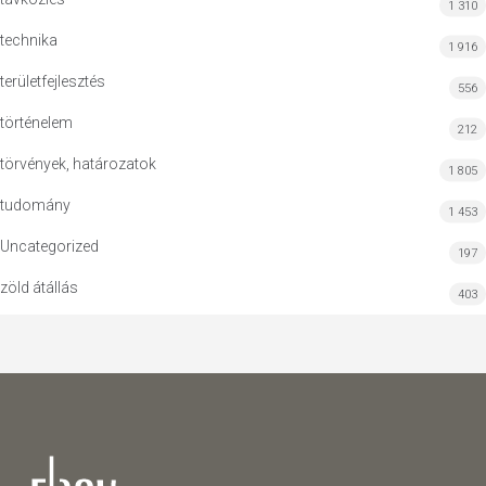
1 310
technika
1 916
területfejlesztés
556
történelem
212
törvények, határozatok
1 805
tudomány
1 453
Uncategorized
197
zöld átállás
403