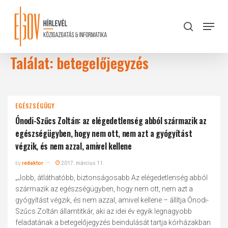
Skip
to
Menu
search
main
Close
content
Menu
Találat: betegelőjegyzés
EGÉSZSÉGÜGY
Ónodi-Szűcs Zoltán: az elégedetlenség abból származik az
egészségügyben, hogy nem ott, nem azt a gyógyítást
végzik, és nem azzal, amivel kellene
by
redaktor
2017. március 11.
„Jobb, átláthatóbb, biztonságosabb Az elégedetlenség abból
származik az egészségügyben, hogy nem ott, nem azt a
gyógyítást végzik, és nem azzal, amivel kellene – állítja Ónodi-
Szűcs Zoltán államtitkár, aki az idei év egyik legnagyobb
feladatának a betegelőjegyzés beindulását tartja kórházakban