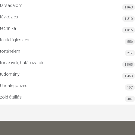
társadalom
1 963
távközlés
1 310
technika
1 916
területfejlesztés
556
történelem
212
törvények, határozatok
1 805
tudomány
1 453
Uncategorized
197
zöld átállás
402