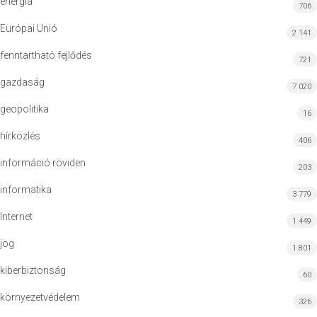
energia
706
Európai Unió
2 141
fenntartható fejlődés
721
gazdaság
7 020
geopolitika
16
hírközlés
406
információ röviden
203
informatika
3 779
Internet
1 449
jog
1 801
kiberbiztonság
60
környezetvédelem
326