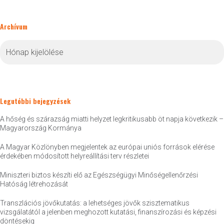
Archívum
Archívum
Legutóbbi bejegyzések
A hőség és szárazság miatti helyzet legkritikusabb öt napja következik –
Magyarország Kormánya
A Magyar Közlönyben megjelentek az európai uniós források elérése
érdekében módosított helyreállítási terv részletei
Miniszteri biztos készíti elő az Egészségügyi Minőségellenőrzési
Hatóság létrehozását
Transzlációs jövőkutatás: a lehetséges jövők szisztematikus
vizsgálatától a jelenben meghozott kutatási, finanszírozási és képzési
döntésekig