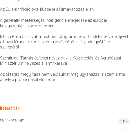
Az EU elektrifikációval küzdene a klímaváltozás ellen
A generatív mesterséges intelligencia elterjedése az európai
közigazgatási szervezetekben
Interjú Balla Csillával, a Lechner fotogrammetriai területének vezetőjével
a hazai téradat-ökoszisztéma jövőjéről és a légi adatgyűjtések
szerepéről
Szentirmai Tamás építészt nevezték ki a Közlekedési és Beruházási
Minisztérium helyettes államtitkárává
Az oktatás megújítása nem valósulhat meg ugyanazzal a szemlélettel,
amely a problémákat előidézte
Kategóriák
egészségügy
1 114