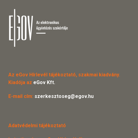
Az eGov Hírlevél tájékoztató, szakmai kiadvány.
Kiadója az
eGov Kft.
E-mail cím:
szerkesztoseg@egov.hu
Adatvédelmi tájékoztató