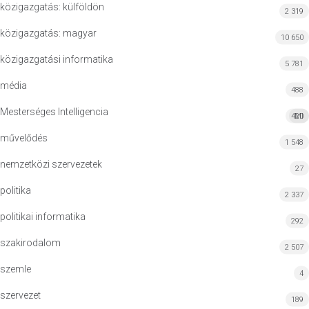
közigazgatás: külföldön
2 319
közigazgatás: magyar
10 650
közigazgatási informatika
5 781
média
488
Mesterséges Intelligencia
420
MI
művelődés
1 548
nemzetközi szervezetek
27
politika
2 337
politikai informatika
292
szakirodalom
2 507
szemle
4
szervezet
189