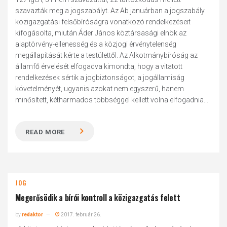
szavazták meg a jogszabályt. Az Ab januárban a jogszabály
közigazgatási felsőbíróságra vonatkozó rendelkezéseit
kifogásolta, miután Áder János köztársasági elnök az
alaptörvény-ellenesség és a közjogi érvénytelenség
megállapítását kérte a testülettől. Az Alkotmánybíróság az
államfő érvelését elfogadva kimondta, hogy a vitatott
rendelkezések sértik a jogbiztonságot, a jogállamiság
követelményét, ugyanis azokat nem egyszerű, hanem
minősített, kétharmados többséggel kellett volna elfogadnia...
READ MORE
JOG
Megerősödik a bírói kontroll a közigazgatás felett
by
redaktor
2017. február 26.