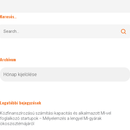
Keresés..
Archívum
Archívum
Legutóbbi bejegyzések
Közfinanszírozású számítási kapacitás és alkalmazott MI-vel
foglalkozó startupok – Mélyelemzés a lengyel MI-gyárak
ökoszisztémájáról