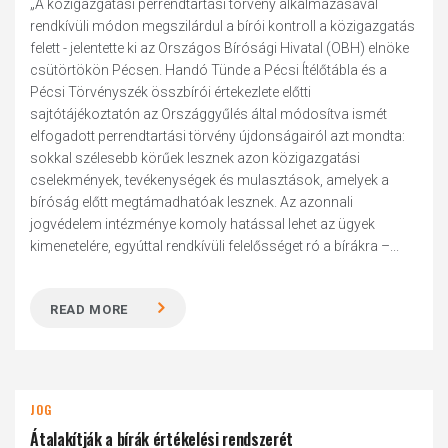
„A közigazgatási perrendtartási törvény alkalmazásával
rendkívüli módon megszilárdul a bírói kontroll a közigazgatás
felett - jelentette ki az Országos Bírósági Hivatal (OBH) elnöke
csütörtökön Pécsen. Handó Tünde a Pécsi Ítélőtábla és a
Pécsi Törvényszék összbírói értekezlete előtti
sajtótájékoztatón az Országgyűlés által módosítva ismét
elfogadott perrendtartási törvény újdonságairól azt mondta:
sokkal szélesebb körűek lesznek azon közigazgatási
cselekmények, tevékenységek és mulasztások, amelyek a
bíróság előtt megtámadhatóak lesznek. Az azonnali
jogvédelem intézménye komoly hatással lehet az ügyek
kimenetelére, egyúttal rendkívüli felelősséget ró a bírákra –...
READ MORE
JOG
Átalakítják a bírák értékelési rendszerét