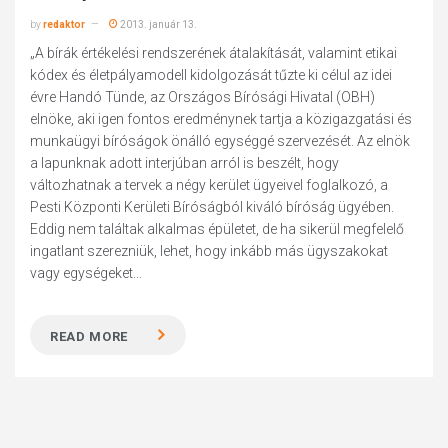
by
redaktor
2013. január 13.
„A bírák értékelési rendszerének átalakítását, valamint etikai
kódex és életpályamodell kidolgozását tűzte ki célul az idei
évre Handó Tünde, az Országos Bírósági Hivatal (OBH)
elnöke, aki igen fontos eredménynek tartja a közigazgatási és
munkaügyi bíróságok önálló egységgé szervezését. Az elnök
a lapunknak adott interjúban arról is beszélt, hogy
változhatnak a tervek a négy kerület ügyeivel foglalkozó, a
Pesti Központi Kerületi Bíróságból kiváló bíróság ügyében.
Eddig nem találtak alkalmas épületet, de ha sikerül megfelelő
ingatlant szerez­niük, lehet, hogy inkább más ügyszakokat
vagy egységeket...
READ MORE