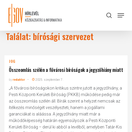
Skip
to
Menu
search
main
Close
content
Menu
Találat: bírósági szervezet
JOG
Összeomlás szélén a fővárosi bíróságok a jegyzőhiány miatt
by
redaktor
2025. szeptember 7.
„A fővárosi bíróságokon kritikus szintre jutott a jegyzőhiány, a
Pesti Központi Kerületi Bíróság (PKKB) működése pedig már
az összeomlás szélén áll. Bírák szerint a helyzet nemcsak az
ítélkezés minőségét veszélyezteti, hanem a jogállami
garanciákat is aláássa. A jegyzőhiány miatt már a
működőképesség határán egyensúlyozik a Pesti Központi
Kerületi Bíróság – derül ki abból a levélből, amelyben Tatár-Kis