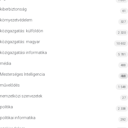
1 801
kiberbiztonság
61
környezetvédelem
327
közigazgatás: külföldön
2 320
közigazgatás: magyar
10 652
közigazgatási informatika
5 781
média
488
Mesterséges Intelligencia
422
MI
művelődés
1 548
nemzetközi szervezetek
27
politika
2 338
politikai informatika
292