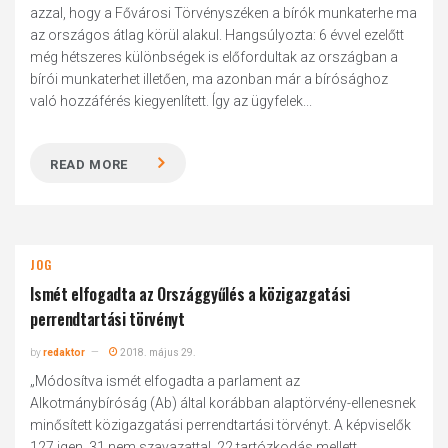
azzal, hogy a Fővárosi Törvényszéken a bírók munkaterhe ma
az országos átlag körül alakul. Hangsúlyozta: 6 évvel ezelőtt
még hétszeres különbségek is előfordultak az országban a
bírói munkaterhet illetően, ma azonban már a bírósághoz
való hozzáférés kiegyenlített. Így az ügyfelek...
READ MORE
JOG
Ismét elfogadta az Országgyűlés a közigazgatási
perrendtartási törvényt
by
redaktor
2018. május 29.
„Módosítva ismét elfogadta a parlament az
Alkotmánybíróság (Ab) által korábban alaptörvény-ellenesnek
minősített közigazgatási perrendtartási törvényt. A képviselők
127 igen, 31 nem szavazattal, 22 tartózkodás mellett