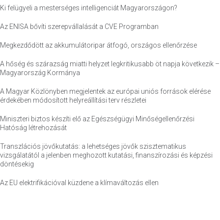
Ki felügyeli a mesterséges intelligenciát Magyarországon?
Az ENISA bővíti szerepvállalását a CVE Programban
Megkezdődött az akkumulátoripar átfogó, országos ellenőrzése
A hőség és szárazság miatti helyzet legkritikusabb öt napja következik –
Magyarország Kormánya
A Magyar Közlönyben megjelentek az európai uniós források elérése
érdekében módosított helyreállítási terv részletei
Miniszteri biztos készíti elő az Egészségügyi Minőségellenőrzési
Hatóság létrehozását
Transzlációs jövőkutatás: a lehetséges jövők szisztematikus
vizsgálatától a jelenben meghozott kutatási, finanszírozási és képzési
döntésekig
Az EU elektrifikációval küzdene a klímaváltozás ellen