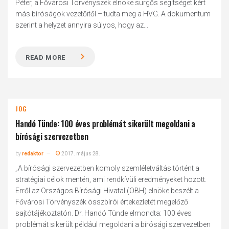
Péter, a Fővárosi Törvényszék elnöke sürgős segítséget kért
más bíróságok vezetőitől – tudta meg a HVG. A dokumentum
szerint a helyzet annyira súlyos, hogy az...
READ MORE
JOG
Handó Tünde: 100 éves problémát sikerült megoldani a
bírósági szervezetben
by
redaktor
2017. május 28.
„A bírósági szervezetben komoly szemléletváltás történt a
stratégiai célok mentén, ami rendkívüli eredményeket hozott.
Erről az Országos Bírósági Hivatal (OBH) elnöke beszélt a
Fővárosi Törvényszék összbírói értekezletét megelőző
sajtótájékoztatón. Dr. Handó Tünde elmondta: 100 éves
problémát sikerült például megoldani a bírósági szervezetben