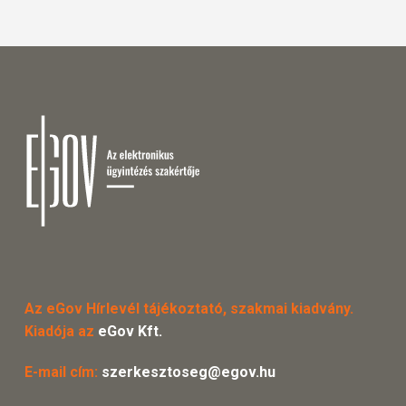
Az eGov Hírlevél tájékoztató, szakmai kiadvány.
Kiadója az
eGov Kft.
E-mail cím:
szerkesztoseg@egov.hu