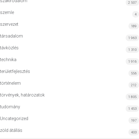
szakirodalom
2 507
szemle
4
szervezet
189
társadalom
1 963
távközlés
1 310
technika
1 916
területfejlesztés
556
történelem
212
törvények, határozatok
1 805
tudomány
1 453
Uncategorized
197
zöld átállás
403