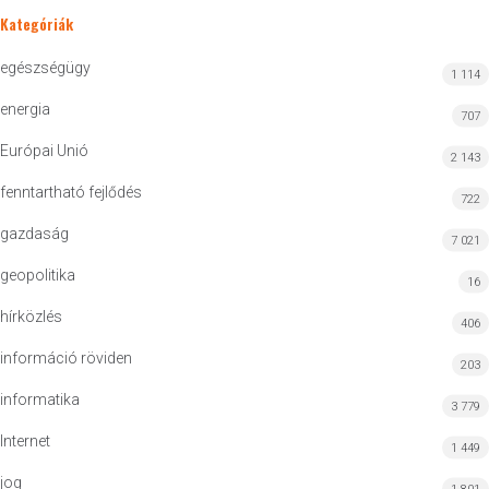
Kategóriák
egészségügy
1 114
energia
707
Európai Unió
2 143
fenntartható fejlődés
722
gazdaság
7 021
geopolitika
16
hírközlés
406
információ röviden
203
informatika
3 779
Internet
1 449
jog