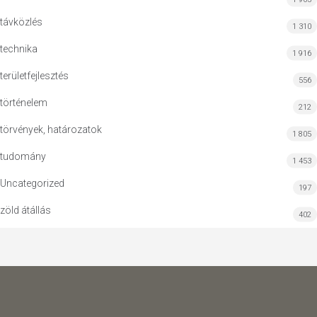
távközlés
1 310
technika
1 916
területfejlesztés
556
történelem
212
törvények, határozatok
1 805
tudomány
1 453
Uncategorized
197
zöld átállás
402