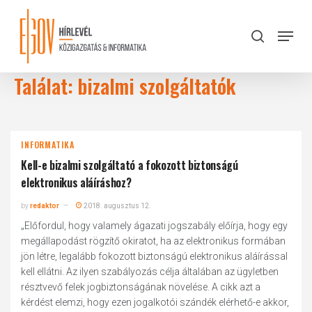
Skip
to
Menu
search
main
Close
content
Menu
Találat: bizalmi szolgáltatók
INFORMATIKA
Kell-e bizalmi szolgáltató a fokozott biztonságú
elektronikus aláíráshoz?
by
redaktor
2018. augusztus 12.
„Előfordul, hogy valamely ágazati jogszabály előírja, hogy egy
megállapodást rögzítő okiratot, ha az elektronikus formában
jön létre, legalább fokozott biztonságú elektronikus aláírással
kell ellátni. Az ilyen szabályozás célja általában az ügyletben
résztvevő felek jogbiztonságának növelése. A cikk azt a
kérdést elemzi, hogy ezen jogalkotói szándék elérhető-e akkor,