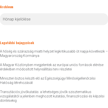
Archívum
Archívum
Legutóbbi bejegyzések
A hőség és szárazság miatti helyzet legkritikusabb öt napja következik –
Magyarország Kormánya
A Magyar Közlönyben megjelentek az európai uniós források elérése
érdekében módosított helyreállítási terv részletei
Miniszteri biztos készíti elő az Egészségügyi Minőségellenőrzési
Hatóság létrehozását
Transzlációs jövőkutatás: a lehetséges jövők szisztematikus
vizsgálatától a jelenben meghozott kutatási, finanszírozási és képzési
döntésekig