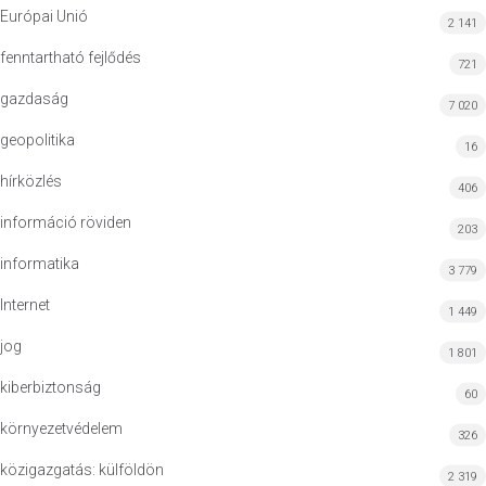
Európai Unió
2 141
fenntartható fejlődés
721
gazdaság
7 020
geopolitika
16
hírközlés
406
információ röviden
203
informatika
3 779
Internet
1 449
jog
1 801
kiberbiztonság
60
környezetvédelem
326
közigazgatás: külföldön
2 319