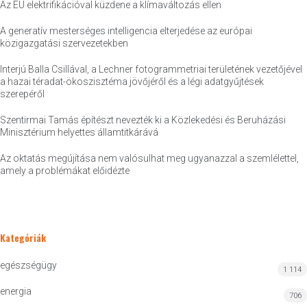
Az EU elektrifikációval küzdene a klímaváltozás ellen
A generatív mesterséges intelligencia elterjedése az európai
közigazgatási szervezetekben
Interjú Balla Csillával, a Lechner fotogrammetriai területének vezetőjével
a hazai téradat-ökoszisztéma jövőjéről és a légi adatgyűjtések
szerepéről
Szentirmai Tamás építészt nevezték ki a Közlekedési és Beruházási
Minisztérium helyettes államtitkárává
Az oktatás megújítása nem valósulhat meg ugyanazzal a szemlélettel,
amely a problémákat előidézte
Kategóriák
egészségügy
1 114
energia
706