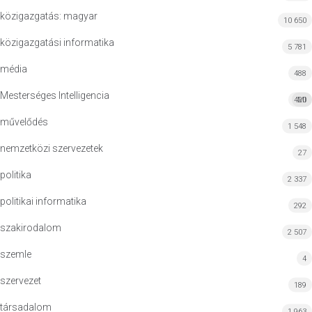
közigazgatás: magyar
10 650
közigazgatási informatika
5 781
média
488
Mesterséges Intelligencia
420
MI
művelődés
1 548
nemzetközi szervezetek
27
politika
2 337
politikai informatika
292
szakirodalom
2 507
szemle
4
szervezet
189
társadalom
1 963