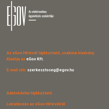
Az eGov Hírlevél tájékoztató, szakmai kiadvány.
Kiadója az
eGov Kft.
E-mail cím:
szerkesztoseg@egov.hu
Adatvédelmi tájékoztató
Leiratkozás az eGov Hírlevélről