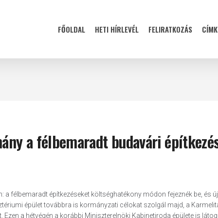
FŐOLDAL
HETI HÍRLEVÉL
FELIRATKOZÁS
CÍMK
mány a félbemaradt budavári építkezé
 a félbemaradt építkezéseket költséghatékony módon fejeznék be, és új
sztériumi épület továbbra is kormányzati célokat szolgál majd, a Karmelit
. Ezen a hétvégén a korábbi Miniszterelnöki Kabinetiroda épülete is láto