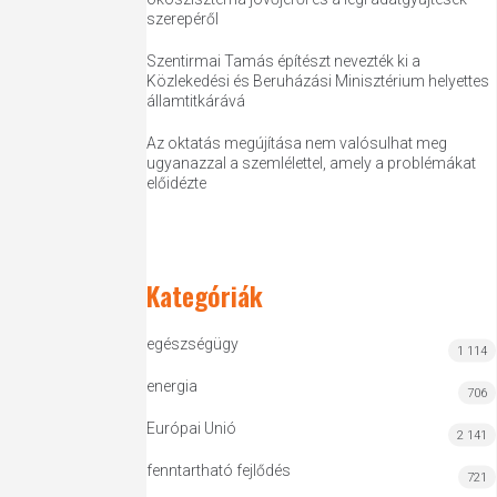
szerepéről
Szentirmai Tamás építészt nevezték ki a
Közlekedési és Beruházási Minisztérium helyettes
államtitkárává
Az oktatás megújítása nem valósulhat meg
ugyanazzal a szemlélettel, amely a problémákat
előidézte
Kategóriák
egészségügy
1 114
energia
706
Európai Unió
2 141
fenntartható fejlődés
721