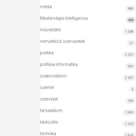
média
488
Mesterséges Intelligencia
420
MI
művelődés
1 548
nemzetközi szervezetek
27
politika
2 337
politikai informatika
292
szakirodalom
2 507
szemle
4
szervezet
189
társadalom
1 963
távközlés
1 310
technika
1 916