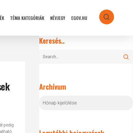
ÉK
TÉMA KATEGÓRIÁK
NÉVJEGY
EGOV.HU
search
Keresés..
sek
Archívum
Archívum
át pedig
Legutóbbi bejegyzések
gatható