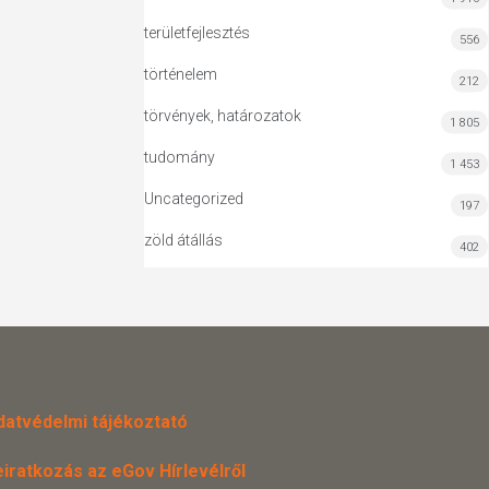
területfejlesztés
556
történelem
212
törvények, határozatok
1 805
tudomány
1 453
Uncategorized
197
zöld átállás
402
datvédelmi tájékoztató
eiratkozás az eGov Hírlevélről