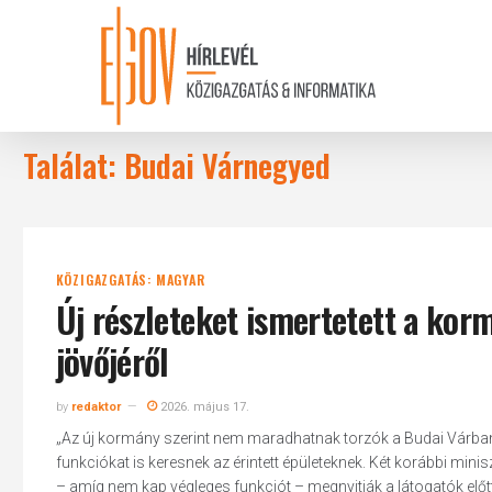
Skip
to
main
content
Találat: Budai Várnegyed
KÖZIGAZGATÁS: MAGYAR
Új részleteket ismertetett a kor
jövőjéről
by
redaktor
2026. május 17.
„Az új kormány szerint nem maradhatnak torzók a Budai Várban:
funkciókat is keresnek az érintett épületeknek. Két korábbi mini
– amíg nem kap végleges funkciót – megnyitják a látogatók előtt