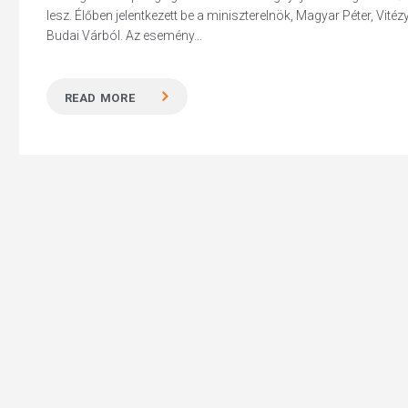
lesz. Élőben jelentkezett be a miniszterelnök, Magyar Péter, Vit
Budai Várból. Az esemény...
READ MORE
Hit enter to search or ESC to close