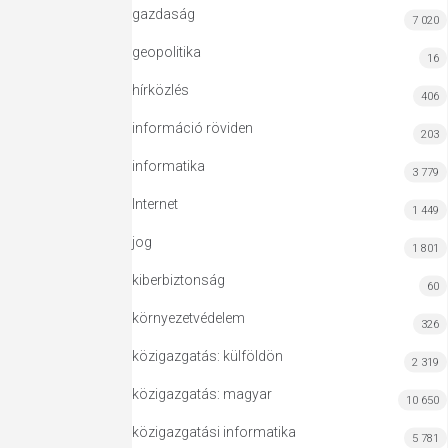
gazdaság
7 020
geopolitika
16
hírközlés
406
információ röviden
203
informatika
3 779
Internet
1 449
jog
1 801
kiberbiztonság
60
környezetvédelem
326
közigazgatás: külföldön
2 319
közigazgatás: magyar
10 650
közigazgatási informatika
5 781