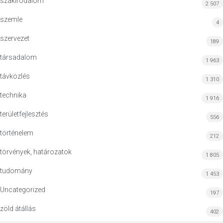
szakirodalom
2 507
szemle
4
szervezet
189
társadalom
1 963
távközlés
1 310
technika
1 916
területfejlesztés
556
történelem
212
törvények, határozatok
1 805
tudomány
1 453
Uncategorized
197
zöld átállás
402