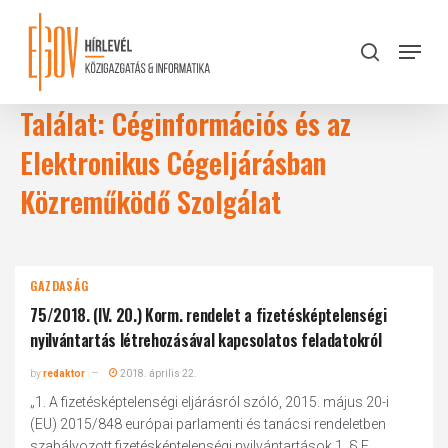
Skip
to
Menu
search
main
Close
content
Menu
Találat: Céginformációs és az
Elektronikus Cégeljárásban
Közreműködő Szolgálat
GAZDASÁG
75/2018. (IV. 20.) Korm. rendelet a fizetésképtelenségi
nyilvántartás létrehozásával kapcsolatos feladatokról
by
redaktor
2018. április 22.
„1. A fizetésképtelenségi eljárásról szóló, 2015. május 20-i
(EU) 2015/848 európai parlamenti és tanácsi rendeletben
szabályozott fizetésképtelenségi nyilvántartások 1. § E