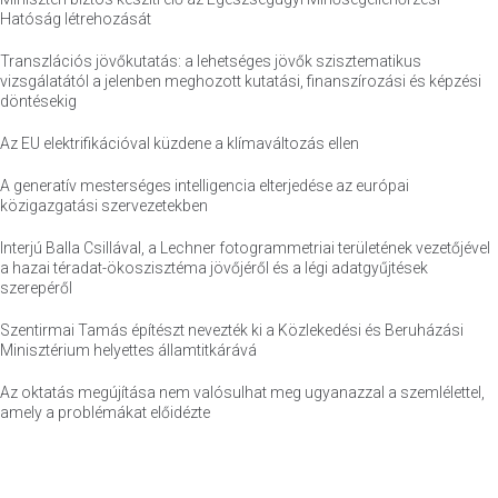
Hatóság létrehozását
Transzlációs jövőkutatás: a lehetséges jövők szisztematikus
vizsgálatától a jelenben meghozott kutatási, finanszírozási és képzési
döntésekig
Az EU elektrifikációval küzdene a klímaváltozás ellen
A generatív mesterséges intelligencia elterjedése az európai
közigazgatási szervezetekben
Interjú Balla Csillával, a Lechner fotogrammetriai területének vezetőjével
a hazai téradat-ökoszisztéma jövőjéről és a légi adatgyűjtések
szerepéről
Szentirmai Tamás építészt nevezték ki a Közlekedési és Beruházási
Minisztérium helyettes államtitkárává
Az oktatás megújítása nem valósulhat meg ugyanazzal a szemlélettel,
amely a problémákat előidézte