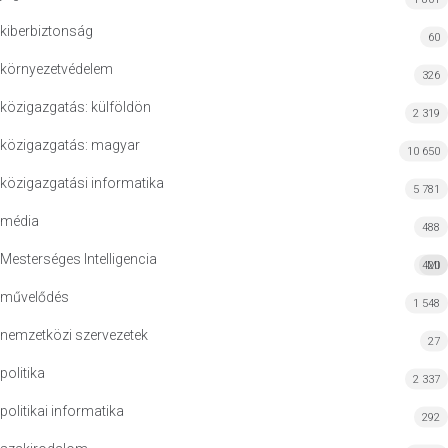
kiberbiztonság
60
környezetvédelem
326
közigazgatás: külföldön
2 319
közigazgatás: magyar
10 650
közigazgatási informatika
5 781
média
488
Mesterséges Intelligencia
420
MI
művelődés
1 548
nemzetközi szervezetek
27
politika
2 337
politikai informatika
292