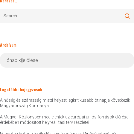
Keresés..
Archívum
Archívum
Legutóbbi bejegyzések
A hőség és szárazság miatti helyzet legkritikusabb öt napja következik –
Magyarország Kormánya
A Magyar Közlönyben megjelentek az európai uniós források elérése
érdekében módosított helyreállítási terv részletei
Miniszteri biztos készíti elő az Egészségügyi Minőségellenőrzési