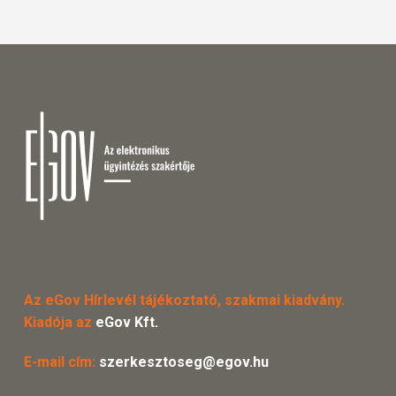
Az eGov Hírlevél tájékoztató, szakmai kiadvány.
Kiadója az
eGov Kft.
E-mail cím:
szerkesztoseg@egov.hu