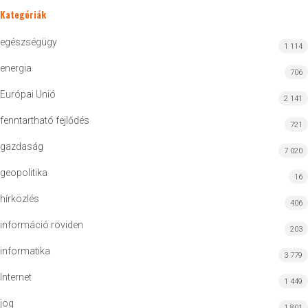
Kategóriák
egészségügy
1 114
energia
706
Európai Unió
2 141
fenntartható fejlődés
721
gazdaság
7 020
geopolitika
16
hírközlés
406
információ röviden
203
informatika
3 779
Internet
1 449
jog
1 801