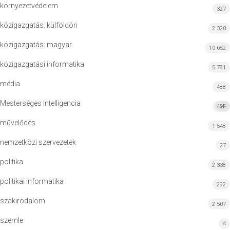
környezetvédelem
327
közigazgatás: külföldön
2 320
közigazgatás: magyar
10 652
közigazgatási informatika
5 781
média
488
Mesterséges Intelligencia
422
MI
művelődés
1 548
nemzetközi szervezetek
27
politika
2 338
politikai informatika
292
szakirodalom
2 507
szemle
4