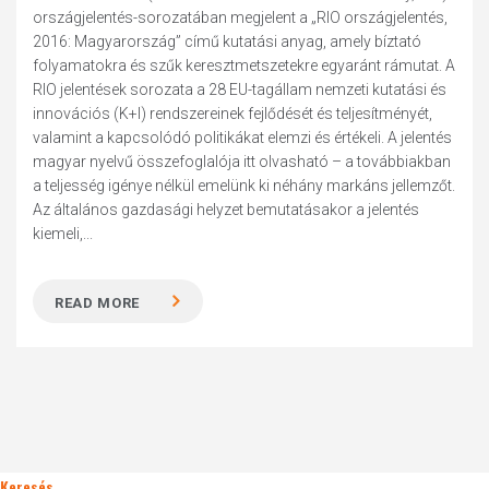
országjelentés-sorozatában megjelent a „RIO országjelentés,
2016: Magyarország” című kutatási anyag, amely bíztató
folyamatokra és szűk keresztmetszetekre egyaránt rámutat. A
RIO jelentések sorozata a 28 EU-tagállam nemzeti kutatási és
innovációs (K+I) rendszereinek fejlődését és teljesítményét,
valamint a kapcsolódó politikákat elemzi és értékeli. A jelentés
magyar nyelvű összefoglalója itt olvasható – a továbbiakban
a teljesség igénye nélkül emelünk ki néhány markáns jellemzőt.
Az általános gazdasági helyzet bemutatásakor a jelentés
kiemeli,...
READ MORE
Keresés..