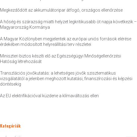
Megkezdődött az akkumulátoripar átfogó, országos ellenőrzése
A hőség és szárazság miatti helyzet legkritikusabb öt napja következik –
Magyarország Kormánya
A Magyar Közlönyben megjelentek az európai uniós források elérése
érdekében módosított helyreállítási terv részletei
Miniszteri biztos készíti elő az Egészségügyi Minőségellenőrzési
Hatóság létrehozását
Transzlációs jövőkutatás: a lehetséges jövők szisztematikus
vizsgálatától a jelenben meghozott kutatási, finanszírozási és képzési
döntésekig
Az EU elektrifikációval küzdene a klímaváltozás ellen
Kategóriák