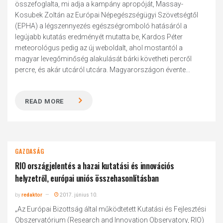
összefoglalta, mi adja a kampány apropóját, Massay-
Kosubek Zoltán az Európai Népegészségügyi Szövetségtől
(EPHA) a légszennyezés egészségromboló hatásáról a
legújabb kutatás eredményét mutatta be, Kardos Péter
meteorológus pedig az új weboldalt, ahol mostantól a
magyar levegőminőség alakulását bárki követheti percről
percre, és akár utcáról utcára. Magyarországon évente...
READ MORE
GAZDASÁG
RIO országjelentés a hazai kutatási és innovációs
helyzetről, európai uniós összehasonlításban
by
redaktor
2017. június 10.
„Az Európai Bizottság által működtetett Kutatási és Fejlesztési
Obszervatórium (Research and Innovation Observatory, RIO)