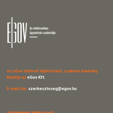
Az eGov Hírlevél tájékoztató, szakmai kiadvány.
Kiadója az
eGov Kft.
E-mail cím:
szerkesztoseg@egov.hu
Adatvédelmi tájékoztató