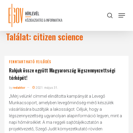
Skip
to
Menu
search
main
Close
content
Menu
Találat: citizen science
FENNTARTHATÓ FEJLŐDÉS
Rakjuk össze együtt Magyarország légszennyezettségi
térképét!
by
redaktor
2021. május 31.
„Mérj velünk! címmel elindította kampányát a Levegő
Munkacsoport, amelyben levegőminőség-mérő készülék
vásárlására buzdítják a lakosságot. Céljuk, hogy a
légszennyezettség ugyanolyan alapinformáció legyen, mint a
napi hőmérséklet. A ma reggeli sajtótájékoztatón a
projektvezető, Szegő Judit környezetkutató röviden