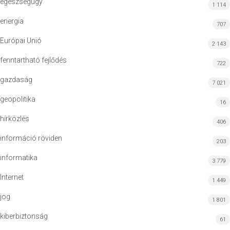
egészségügy
1 114
energia
707
Európai Unió
2 143
fenntartható fejlődés
722
gazdaság
7 021
geopolitika
16
hírközlés
406
információ röviden
203
informatika
3 779
Internet
1 449
jog
1 801
kiberbiztonság
61