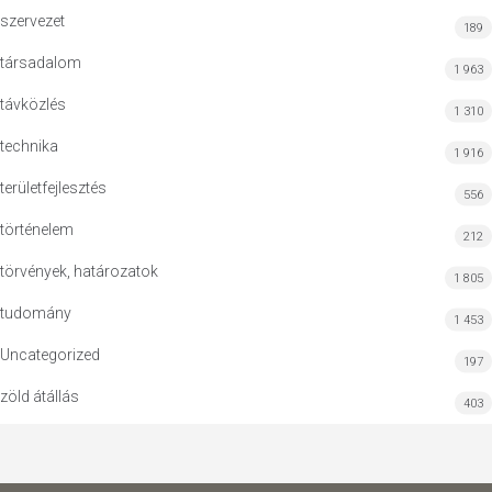
szervezet
189
társadalom
1 963
távközlés
1 310
technika
1 916
területfejlesztés
556
történelem
212
törvények, határozatok
1 805
tudomány
1 453
Uncategorized
197
zöld átállás
403