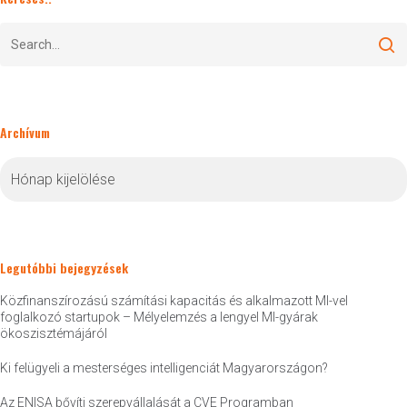
Archívum
Archívum
Legutóbbi bejegyzések
Közfinanszírozású számítási kapacitás és alkalmazott MI-vel
foglalkozó startupok – Mélyelemzés a lengyel MI-gyárak
ökoszisztémájáról
Ki felügyeli a mesterséges intelligenciát Magyarországon?
Az ENISA bővíti szerepvállalását a CVE Programban