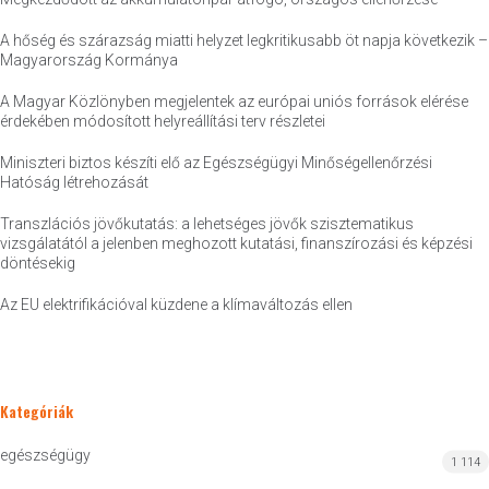
A hőség és szárazság miatti helyzet legkritikusabb öt napja következik –
Magyarország Kormánya
A Magyar Közlönyben megjelentek az európai uniós források elérése
érdekében módosított helyreállítási terv részletei
Miniszteri biztos készíti elő az Egészségügyi Minőségellenőrzési
Hatóság létrehozását
Transzlációs jövőkutatás: a lehetséges jövők szisztematikus
vizsgálatától a jelenben meghozott kutatási, finanszírozási és képzési
döntésekig
Az EU elektrifikációval küzdene a klímaváltozás ellen
Kategóriák
egészségügy
1 114