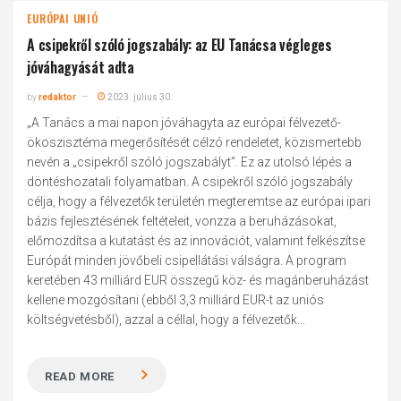
EURÓPAI UNIÓ
A csipekről szóló jogszabály: az EU Tanácsa végleges
jóváhagyását adta
by
redaktor
2023. július 30.
„A Tanács a mai napon jóváhagyta az európai félvezető-
ökoszisztéma megerősítését célzó rendeletet, közismertebb
nevén a „csipekről szóló jogszabályt”. Ez az utolsó lépés a
döntéshozatali folyamatban. A csipekről szóló jogszabály
célja, hogy a félvezetők területén megteremtse az európai ipari
bázis fejlesztésének feltételeit, vonzza a beruházásokat,
előmozdítsa a kutatást és az innovációt, valamint felkészítse
Európát minden jövőbeli csipellátási válságra. A program
keretében 43 milliárd EUR összegű köz- és magánberuházást
kellene mozgósítani (ebből 3,3 milliárd EUR-t az uniós
költségvetésből), azzal a céllal, hogy a félvezetők...
READ MORE