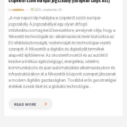
csipekről szóló európai jogszabály (European Chips Act)
by
redaktor
2023. szeptember 24.
„A mai napon lép hatályba a csipekről szóló európai
jogszabály. A jogszabállyal egy olyan átfogó
intézkedéscsomag kerül bevezetésre, amelynek célja, hogy a
félvezető-technológiák és -alkalmazások terén biztosítsa az
EU ellátásbiztonságát, rezilienciáját és technológiai vezető
szerepét. A félvezetők a digitális és digitalizált termékek
alapvető építőelemei. Az okostelefonoktól és az autóktól
kezdve a kritikus egészségügyi, energetikai, védelmi,
kommunikációs és ipari automatizálási alkalmazásokon és
infrastruktúrákon át a félvezetők központi szerepet játszanak
a modern digitális gazdaságban. Továbbá erős geostratégiai
érdekek övezik őket és a globális technológiai...
READ MORE