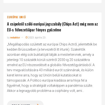
EURÓPAI UNIÓ
A csipekről szóló európai jogszabály (Chips Act) még nem az
EU-s félvezetőipar fényes győzelme
by
redaktor
2023. április 23.
„Megállapodás született az európai Chips Actről, jelentették be
kedden Brüsszelben (a tervezetről itt írtunk). Szakértők
azonban elég sok buktatóját látják a mestertervnek, amely a
jelenlegi 10 százalék körüli szintről 2030-ig 20 százalékra
emelné az EU részesedését a globális félvezetőgyártásból. A
terv megvalósítására 43 milliárd eurót szánnának, és külön
keret lenne arra, hogy az Unión belüli kutatásokat is
támogassák. A Politico európai kiadása arra hívja fel a
figyelmet, hogy a stratégiát voltaképpen a pandémia szülte.
Akkor a legnagyobb probléma a csiphiány volt, ami...