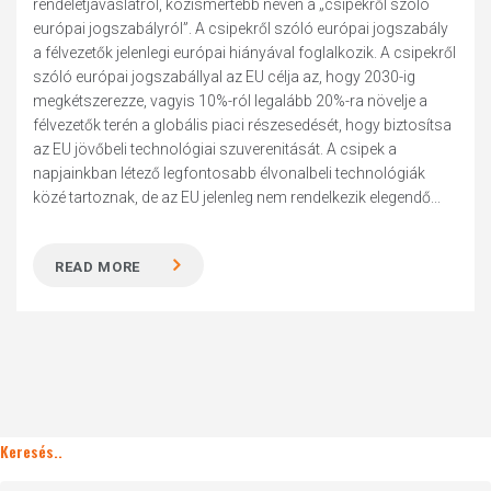
rendeletjavaslatról, közismertebb nevén a „csipekről szóló
európai jogszabályról”. A csipekről szóló európai jogszabály
a félvezetők jelenlegi európai hiányával foglalkozik. A csipekről
szóló európai jogszabállyal az EU célja az, hogy 2030-ig
megkétszerezze, vagyis 10%-ról legalább 20%-ra növelje a
félvezetők terén a globális piaci részesedését, hogy biztosítsa
az EU jövőbeli technológiai szuverenitását. A csipek a
napjainkban létező legfontosabb élvonalbeli technológiák
közé tartoznak, de az EU jelenleg nem rendelkezik elegendő...
READ MORE
Keresés..