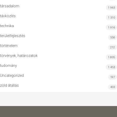
társadalom
1 963
távközlés
1 310
technika
1 916
területfejlesztés
556
történelem
212
törvények, határozatok
1 805
tudomány
1 453
Uncategorized
197
zöld átállás
403