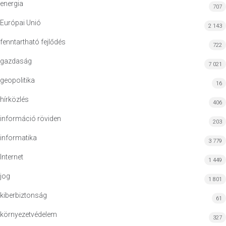
energia
707
Európai Unió
2 143
fenntartható fejlődés
722
gazdaság
7 021
geopolitika
16
hírközlés
406
információ röviden
203
informatika
3 779
Internet
1 449
jog
1 801
kiberbiztonság
61
környezetvédelem
327