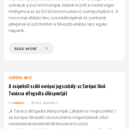
szerepük a jövő technológiái, többek között a mesterséges
intelligencia és az 5G/6G kommunikáció szempontjából is. A
microchip-ellátási lánc összetettségének és szerkezeti
jellegének köszönhetően a félvezető-ellátási lánc egyike
napjaink...
READ MORE
EURÓPAI UNIÓ
A csipekről szóló európai jogszabály: az Európai Unió
Tanácsa elfogadta álláspontját
by
redaktor
2022. december 5.
„A Tanács elfogadta álláspontját („általános megközelítés”)
az európai félvezető-ökoszisztéma megerősítését célzó
intézkedések keretének létrehozásáról szóló