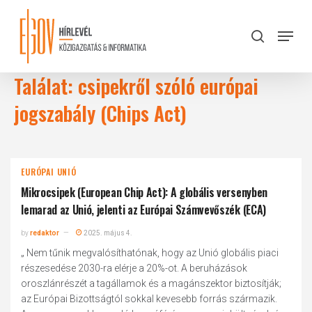
Skip
to
Menu
search
main
Close
content
Menu
Találat: csipekről szóló európai
jogszabály (Chips Act)
EURÓPAI UNIÓ
Mikrocsipek (European Chip Act): A globális versenyben
lemarad az Unió, jelenti az Európai Számvevőszék (ECA)
by
redaktor
2025. május 4.
„ Nem tűnik megvalósíthatónak, hogy az Unió globális piaci
részesedése 2030-ra elérje a 20%-ot. A beruházások
oroszlánrészét a tagállamok és a magánszektor biztosítják;
az Európai Bizottságtól sokkal kevesebb forrás származik.