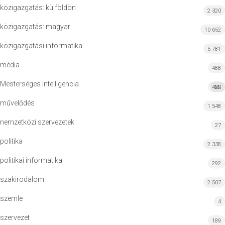
közigazgatás: külföldön
2 320
közigazgatás: magyar
10 652
közigazgatási informatika
5 781
média
488
Mesterséges Intelligencia
422
MI
művelődés
1 548
nemzetközi szervezetek
27
politika
2 338
politikai informatika
292
szakirodalom
2 507
szemle
4
szervezet
189