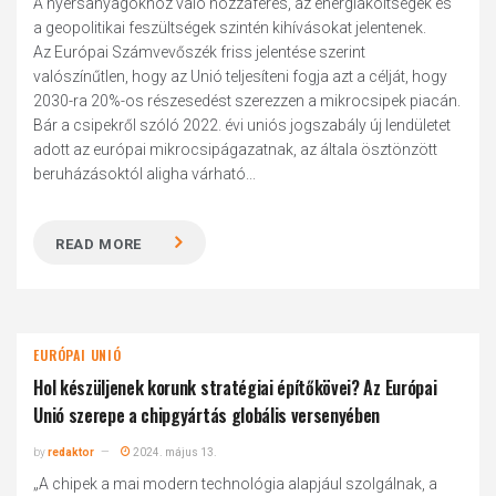
A nyersanyagokhoz való hozzáférés, az energiaköltségek és
a geopolitikai feszültségek szintén kihívásokat jelentenek.
Az Európai Számvevőszék friss jelentése szerint
valószínűtlen, hogy az Unió teljesíteni fogja azt a célját, hogy
2030-ra 20%-os részesedést szerezzen a mikrocsipek piacán.
Bár a csipekről szóló 2022. évi uniós jogszabály új lendületet
adott az európai mikrocsipágazatnak, az általa ösztönzött
beruházásoktól aligha várható...
READ MORE
EURÓPAI UNIÓ
Hol készüljenek korunk stratégiai építőkövei? Az Európai
Unió szerepe a chipgyártás globális versenyében
by
redaktor
2024. május 13.
„A chipek a mai modern technológia alapjául szolgálnak, a