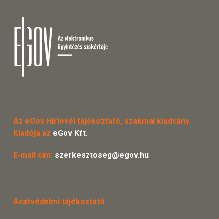
Az eGov Hírlevél tájékoztató, szakmai kiadvány.
Kiadója az
eGov Kft.
E-mail cím:
szerkesztoseg@egov.hu
Adatvédelmi tájékoztató