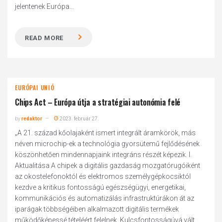
jelentenek Európa...
READ MORE
EURÓPAI UNIÓ
Chips Act – Európa útja a stratégiai autonómia felé
by
redaktor
2023. február 27.
„A 21. század kőolajaként ismert integrált áramkörök, más
néven microchip-ek a technológia gyorsütemű fejlődésének
köszönhetően mindennapjaink integráns részét képezik. I.
Aktualitása A chipek a digitális gazdaság mozgatórugóiként
az okostelefonoktól és elektromos személygépkocsiktól
kezdve a kritikus fontosságú egészségügyi, energetikai,
kommunikációs és automatizálás infrastruktúrákon át az
iparágak többségéiben alkalmazott digitális termékek
működőképessé tételéért felelnek. Kulcsfontosságúvá vált