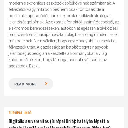
modern elektronikus eszközök építőköveinek számítanak. A
félvezetők vagy mikrochipek nem csak fontosak, de a
hozzájuk kapcsolódó ipari szektorok rendkívüli stratégiai
jelentőséggel bírnak. Az okostelefonoktól, számítógépektől, az
elektromos berendezéseken, autókon át egészen a távközlési
rendszerek és a hadiipari eszközökig bezárólag mindent ezek
működtetnek. Nem véletlen, hogy egyre nagyobb a kereslet a
félvezetők után. A gazdaságban betöltött egyre nagyobb
jelentőségük pedig arra késztette a kormányokat a világ
különböző részein, hogy támogatásokat nyújtsanak az
ágazatnak. Ezek...
READ MORE
EURÓPAI UNIÓ
Digitális szuverenitás (Európai Unió): hatályba lépett a