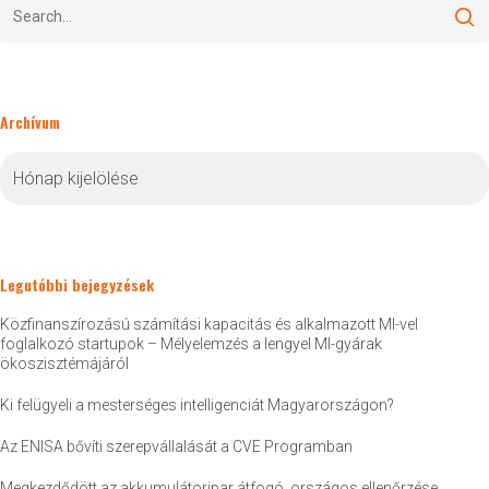
Archívum
Archívum
Legutóbbi bejegyzések
Közfinanszírozású számítási kapacitás és alkalmazott MI-vel
foglalkozó startupok – Mélyelemzés a lengyel MI-gyárak
ökoszisztémájáról
Ki felügyeli a mesterséges intelligenciát Magyarországon?
Az ENISA bővíti szerepvállalását a CVE Programban
Megkezdődött az akkumulátoripar átfogó, országos ellenőrzése