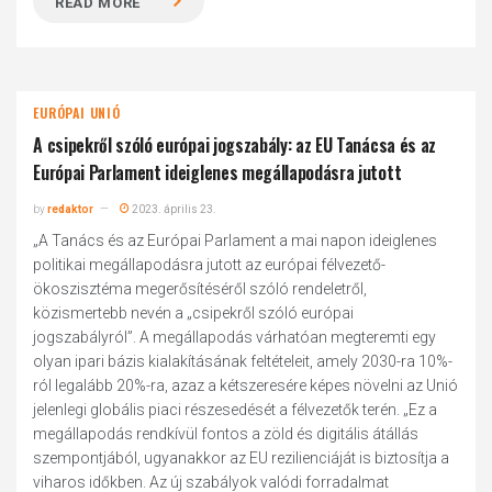
READ MORE
EURÓPAI UNIÓ
A csipekről szóló európai jogszabály: az EU Tanácsa és az
Európai Parlament ideiglenes megállapodásra jutott
by
redaktor
2023. április 23.
„A Tanács és az Európai Parlament a mai napon ideiglenes
politikai megállapodásra jutott az európai félvezető-
ökoszisztéma megerősítéséről szóló rendeletről,
közismertebb nevén a „csipekről szóló európai
jogszabályról”. A megállapodás várhatóan megteremti egy
olyan ipari bázis kialakításának feltételeit, amely 2030-ra 10%-
ról legalább 20%-ra, azaz a kétszeresére képes növelni az Unió
jelenlegi globális piaci részesedését a félvezetők terén. „Ez a
megállapodás rendkívül fontos a zöld és digitális átállás
szempontjából, ugyanakkor az EU rezilienciáját is biztosítja a
viharos időkben. Az új szabályok valódi forradalmat