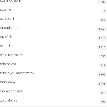
szakirodalom
2 507
szemle
4
szervezet
189
társadalom
1 963
távközlés
1 310
technika
1 916
területfejlesztés
556
történelem
212
törvények, határozatok
1 805
tudomány
1 453
Uncategorized
197
zöld átállás
402