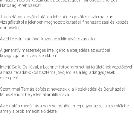
Miniszteri biztos készíti elő az Egészségügyi Minőségellenőrzési
Hatóság létrehozását
Transzlációs jövőkutatás: a lehetséges jövők szisztematikus
vizsgálatától a jelenben meghozott kutatási, finanszírozási és képzési
döntésekig
Az EU elektrifikációval küzdene a klímaváltozás ellen
A generatív mesterséges intelligencia elterjedése az európai
közigazgatási szervezetekben
Interjú Balla Csillával, a Lechner fotogrammetriai területének vezetőjével
a hazai téradat-ökoszisztéma jövőjéről és a légi adatgyűjtések
szerepéről
Szentirmai Tamás építészt nevezték ki a Közlekedési és Beruházási
Minisztérium helyettes államtitkárává
Az oktatás megújítása nem valósulhat meg ugyanazzal a szemlélettel,
amely a problémákat előidézte