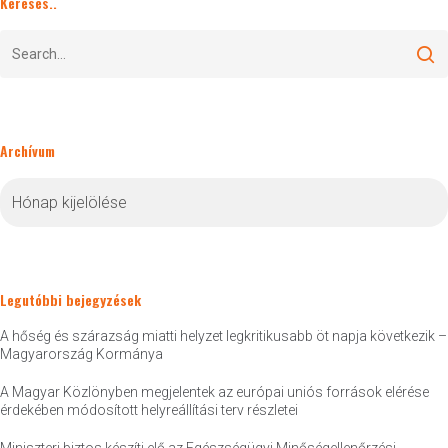
Keresés..
Archívum
Archívum
Legutóbbi bejegyzések
A hőség és szárazság miatti helyzet legkritikusabb öt napja következik –
Magyarország Kormánya
A Magyar Közlönyben megjelentek az európai uniós források elérése
érdekében módosított helyreállítási terv részletei