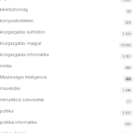
1 801
kiberbiztonság
60
környezetvédelem
326
közigazgatás: külföldön
2 319
közigazgatás: magyar
10 650
közigazgatási informatika
5 781
média
488
Mesterséges Intelligencia
420
MI
művelődés
1 548
nemzetközi szervezetek
27
politika
2 337
politikai informatika
292