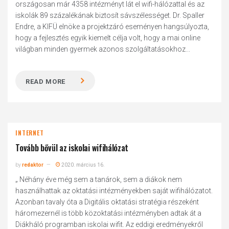
országosan már 4358 intézményt lát el wifi-hálózattal és az
iskolák 89 százalékának biztosít sávszélességet. Dr. Spaller
Endre, a KIFÜ elnöke a projektzáró eseményen hangsúlyozta,
hogy a fejlesztés egyik kiemelt célja volt, hogy a mai online
világban minden gyermek azonos szolgáltatásokhoz...
READ MORE
INTERNET
Tovább bővül az iskolai wifihálózat
by
redaktor
2020. március 16.
„ Néhány éve még sem a tanárok, sem a diákok nem
használhattak az oktatási intézményekben saját wifihálózatot.
Azonban tavaly óta a Digitális oktatási stratégia részeként
háromezernél is több közoktatási intézményben adtak át a
Diákháló programban iskolai wifit. Az eddigi eredményekről