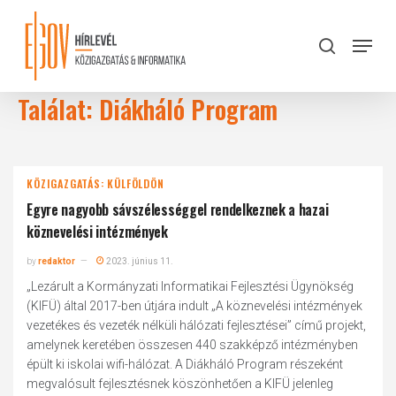
Skip
to
Menu
search
main
Close
content
Menu
Találat: Diákháló Program
KÖZIGAZGATÁS: KÜLFÖLDÖN
Egyre nagyobb sávszélességgel rendelkeznek a hazai
köznevelési intézmények
by
redaktor
2023. június 11.
„Lezárult a Kormányzati Informatikai Fejlesztési Ügynökség
(KIFÜ) által 2017-ben útjára indult „A köznevelési intézmények
vezetékes és vezeték nélküli hálózati fejlesztései” című projekt,
amelynek keretében összesen 440 szakképző intézményben
épült ki iskolai wifi-hálózat. A Diákháló Program részeként
megvalósult fejlesztésnek köszönhetően a KIFÜ jelenleg