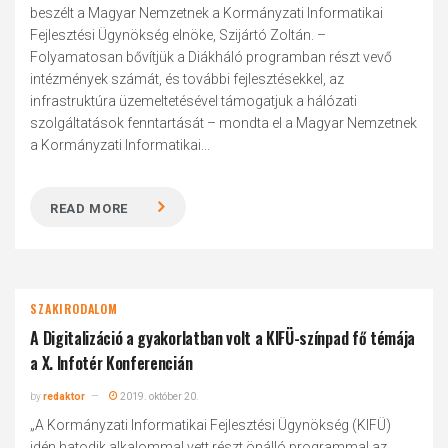
beszélt a Magyar Nemzetnek a Kormányzati Informatikai
Fejlesztési Ügynökség elnöke, Szijártó Zoltán. –
Folyamatosan bővítjük a Diákháló programban részt vevő
intézmények számát, és további fejlesztésekkel, az
infrastruktúra üzemeltetésével támogatjuk a hálózati
szolgáltatások fenntartását – mondta el a Magyar Nemzetnek
a Kormányzati Informatikai...
READ MORE
SZAKIRODALOM
A Digitalizáció a gyakorlatban volt a KIFÜ-színpad fő témája
a X. Infotér Konferencián
by
redaktor
2019. október 20.
„A Kormányzati Informatikai Fejlesztési Ügynökség (KIFÜ)
idén hatodik alkalommal vett részt önálló programmal az