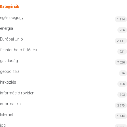
Kategóriák
egészségügy
1 114
energia
706
Európai Unió
2 141
fenntartható fejlődés
721
gazdaság
7 020
geopolitika
16
hírközlés
406
információ röviden
203
informatika
3 779
Internet
1 449
jog