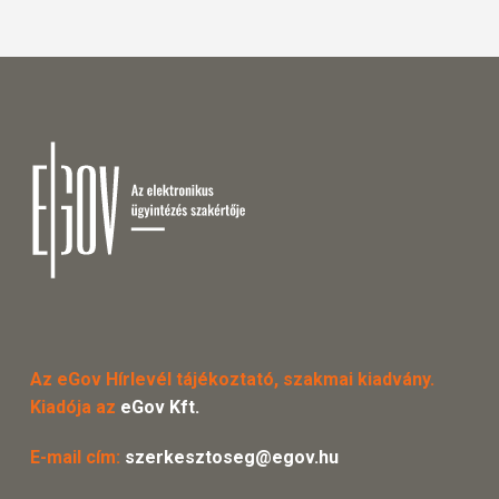
Az eGov Hírlevél tájékoztató, szakmai kiadvány.
Kiadója az
eGov Kft.
E-mail cím:
szerkesztoseg@egov.hu