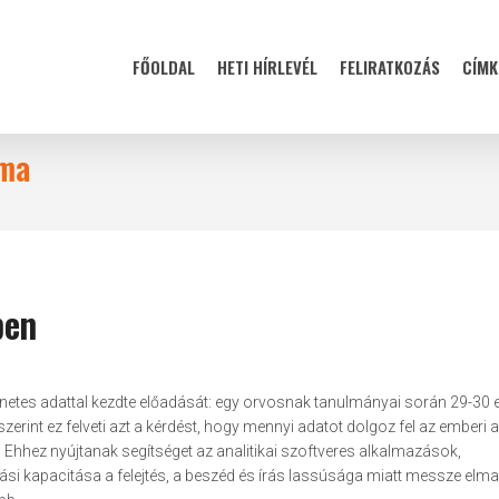
FŐOLDAL
HETI HÍRLEVÉL
FELIRATKOZÁS
CÍMK
éma
ben
benetes adattal kezdte előadását: egy orvosnak tanulmányai során 29-30 
zerint ez felveti azt a kérdést, hogy mennyi adatot dolgoz fel az emberi 
hhez nyújtanak segítséget az analitikai szoftveres alkalmazások,
si kapacitása a felejtés, a beszéd és írás lassúsága miatt messze elma