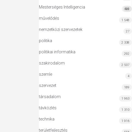
Mesterséges Intelligencia
422
MI
művelődés
1 548
nemzetközi szervezetek
27
politika
2 338
politikai informatika
292
szakirodalom
2 507
szemle
4
szervezet
189
társadalom
1 963
távközlés
1 310
technika
1 916
területfejlesztés