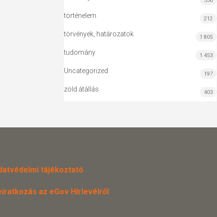
556
történelem
212
törvények, határozatok
1 805
tudomány
1 453
Uncategorized
197
zöld átállás
403
datvédelmi tájékoztató
eiratkozás az eGov Hírlevélről