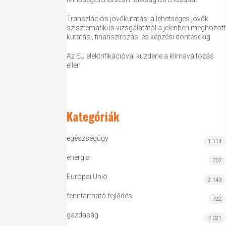
Transzlációs jövőkutatás: a lehetséges jövők
szisztematikus vizsgálatától a jelenben meghozott
kutatási, finanszírozási és képzési döntésekig
Az EU elektrifikációval küzdene a klímaváltozás
ellen
Kategóriák
egészségügy
1 114
energia
707
Európai Unió
2 143
fenntartható fejlődés
722
gazdaság
7 021