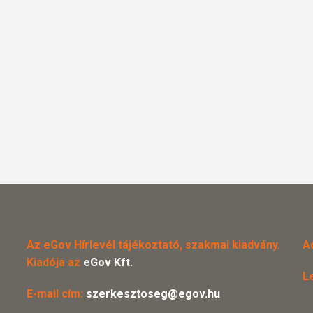
Az eGov Hírlevél tájékoztató, szakmai kiadvány.
A
Kiadója az
eGov Kft.
L
E-mail cím:
szerkesztoseg@egov.hu