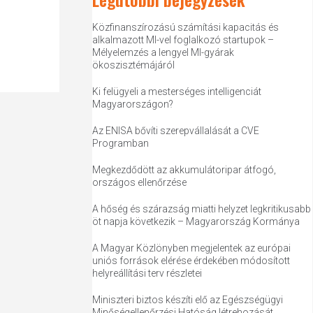
Közfinanszírozású számítási kapacitás és
alkalmazott MI-vel foglalkozó startupok –
Mélyelemzés a lengyel MI-gyárak
ökoszisztémájáról
Ki felügyeli a mesterséges intelligenciát
Magyarországon?
Az ENISA bővíti szerepvállalását a CVE
Programban
Megkezdődött az akkumulátoripar átfogó,
országos ellenőrzése
A hőség és szárazság miatti helyzet legkritikusabb
öt napja következik – Magyarország Kormánya
A Magyar Közlönyben megjelentek az európai
uniós források elérése érdekében módosított
helyreállítási terv részletei
Miniszteri biztos készíti elő az Egészségügyi
Minőségellenőrzési Hatóság létrehozását