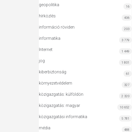
geopolitika
16
hírközlés
406
információ röviden
203
informatika
3 779
Internet
1 449
jog
1 801
kiberbiztonság
61
környezetvédelem
327
közigazgatás: külföldön
2 320
közigazgatás: magyar
10 652
közigazgatási informatika
5 781
média
488