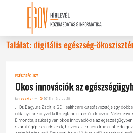
Skip
to
main
content
Találat: digitális egészség-ökosziszt
EGÉSZSÉGÜGY
Okos innovációk az egészségügy
by
redaktor
2015. március 28.
„...Dr. Bagyura Zsolt, a GE Healthcare kutatásvezetője egy döb
oldalnyi tankönyvet kell megtanulnia és értelmeznie. Véleménye s
Elmondta, szükség van okos innovációkra az egészségügyben. E
számítógépes rendszerek, hiszen az emberi elme adatfeldolgozá