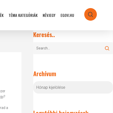
ÉK
TÉMA KATEGÓRIÁK
NÉVJEGY
EGOV.HU
search
Keresés..
Archívum
Archívum
ezer
agy?
rad a
Legutóbbi bejegyzések