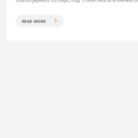
számítógépekétől. Ezt segíti, hogy 10 éven belül az embereket töb
READ MORE
Hit enter to search or ESC to close