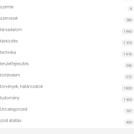
szemle
4
szervezet
189
társadalom
1 963
távközlés
1 310
technika
1 916
területfejlesztés
556
történelem
212
törvények, határozatok
1 805
tudomány
1 453
Uncategorized
197
zöld átállás
403