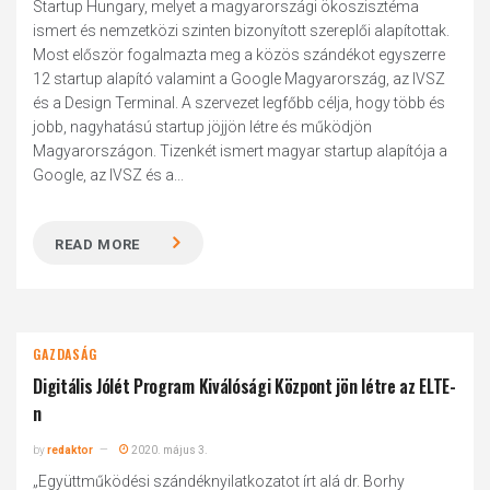
Startup Hungary, melyet a magyarországi ökoszisztéma
ismert és nemzetközi szinten bizonyított szereplői alapítottak.
Most először fogalmazta meg a közös szándékot egyszerre
12 startup alapító valamint a Google Magyarország, az IVSZ
és a Design Terminal. A szervezet legfőbb célja, hogy több és
jobb, nagyhatású startup jöjjön létre és működjön
Magyarországon. Tizenkét ismert magyar startup alapítója a
Google, az IVSZ és a...
READ MORE
GAZDASÁG
Digitális Jólét Program Kiválósági Központ jön létre az ELTE-
n
by
redaktor
2020. május 3.
„Együttműködési szándéknyilatkozatot írt alá dr. Borhy