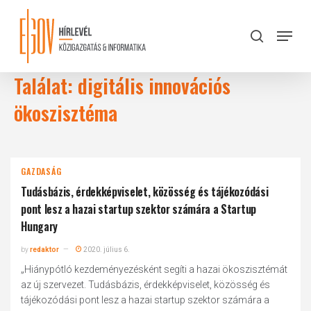
Skip
to
Menu
search
main
Close
content
Menu
Találat: digitális innovációs
ökoszisztéma
GAZDASÁG
Tudásbázis, érdekképviselet, közösség és tájékozódási
pont lesz a hazai startup szektor számára a Startup
Hungary
by
redaktor
2020. július 6.
„Hiánypótló kezdeményezésként segíti a hazai ökoszisztémát
az új szervezet. Tudásbázis, érdekképviselet, közösség és
tájékozódási pont lesz a hazai startup szektor számára a