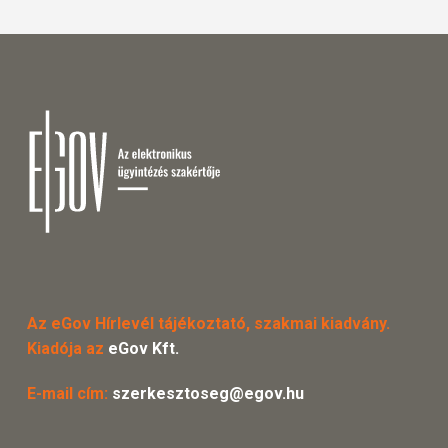
Az eGov Hírlevél tájékoztató, szakmai kiadvány.
Kiadója az
eGov Kft.
E-mail cím:
szerkesztoseg@egov.hu