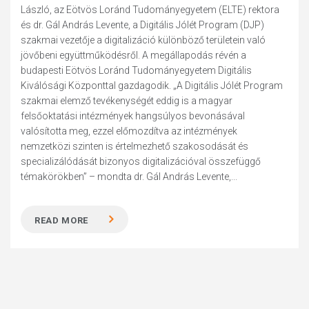
László, az Eötvös Loránd Tudományegyetem (ELTE) rektora
és dr. Gál András Levente, a Digitális Jólét Program (DJP)
szakmai vezetője a digitalizáció különböző területein való
jövőbeni együttműködésről. A megállapodás révén a
budapesti Eötvös Loránd Tudományegyetem Digitális
Kiválósági Központtal gazdagodik. „A Digitális Jólét Program
szakmai elemző tevékenységét eddig is a magyar
felsőoktatási intézmények hangsúlyos bevonásával
valósította meg, ezzel előmozdítva az intézmények
nemzetközi szinten is értelmezhető szakosodását és
specializálódását bizonyos digitalizációval összefüggő
témakörökben” – mondta dr. Gál András Levente,...
READ MORE