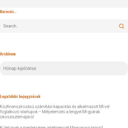
Keresés..
Archívum
Archívum
Legutóbbi bejegyzések
Közfinanszírozású számítási kapacitás és alkalmazott MI-vel
foglalkozó startupok – Mélyelemzés a lengyel MI-gyárak
ökoszisztémájáról
Ki felügyeli a mesterséges intelligenciát Magyarországon?