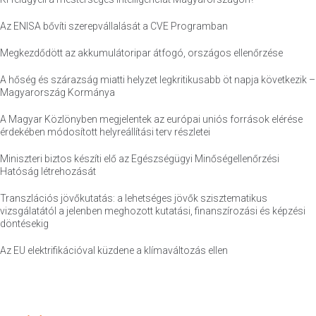
Az ENISA bővíti szerepvállalását a CVE Programban
Megkezdődött az akkumulátoripar átfogó, országos ellenőrzése
A hőség és szárazság miatti helyzet legkritikusabb öt napja következik –
Magyarország Kormánya
A Magyar Közlönyben megjelentek az európai uniós források elérése
érdekében módosított helyreállítási terv részletei
Miniszteri biztos készíti elő az Egészségügyi Minőségellenőrzési
Hatóság létrehozását
Transzlációs jövőkutatás: a lehetséges jövők szisztematikus
vizsgálatától a jelenben meghozott kutatási, finanszírozási és képzési
döntésekig
Az EU elektrifikációval küzdene a klímaváltozás ellen