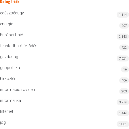
Kategóriák
egészségügy
1 114
energia
707
Európai Unió
2 143
fenntartható fejlődés
722
gazdaság
7 021
geopolitika
16
hírközlés
406
információ röviden
203
informatika
3 779
Internet
1 449
jog
1 801