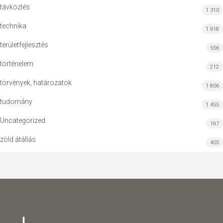
távközlés
1 310
technika
1 918
területfejlesztés
556
történelem
212
törvények, határozatok
1 806
tudomány
1 455
Uncategorized
197
zöld átállás
405