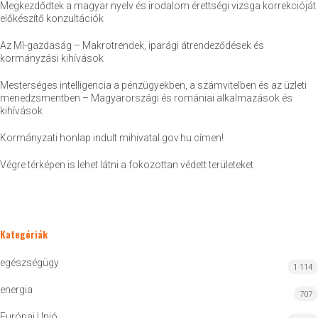
Megkezdődtek a magyar nyelv és irodalom érettségi vizsga korrekcióját
előkészítő konzultációk
Az MI-gazdaság – Makrotrendek, iparági átrendeződések és
kormányzási kihívások
Mesterséges intelligencia a pénzügyekben, a számvitelben és az üzleti
menedzsmentben – Magyarországi és romániai alkalmazások és
kihívások
Kormányzati honlap indult mihivatal.gov.hu címen!
Végre térképen is lehet látni a fokozottan védett területeket
Kategóriák
egészségügy
1 114
energia
707
Európai Unió