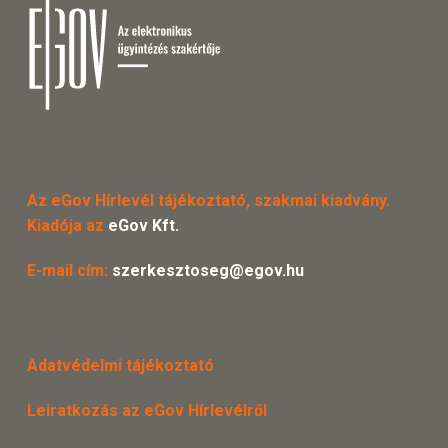
Az eGov Hírlevél tájékoztató, szakmai kiadvány.
Kiadója az
eGov Kft.
E-mail cím:
szerkesztoseg@egov.hu
Adatvédelmi tájékoztató
Leiratkozás az eGov Hírlevélről