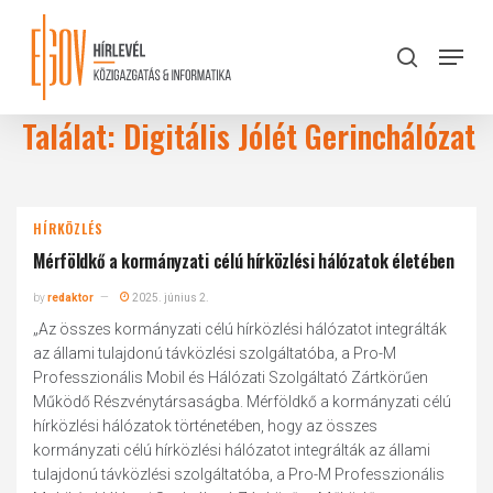
Skip
to
Menu
search
main
Close
content
Menu
Találat: Digitális Jólét Gerinchálózat
HÍRKÖZLÉS
Mérföldkő a kormányzati célú hírközlési hálózatok életében
by
redaktor
2025. június 2.
„Az összes kormányzati célú hírközlési hálózatot integrálták
az állami tulajdonú távközlési szolgáltatóba, a Pro-M
Professzionális Mobil és Hálózati Szolgáltató Zártkörűen
Működő Részvénytársaságba. Mérföldkő a kormányzati célú
hírközlési hálózatok történetében, hogy az összes
kormányzati célú hírközlési hálózatot integrálták az állami
tulajdonú távközlési szolgáltatóba, a Pro-M Professzionális