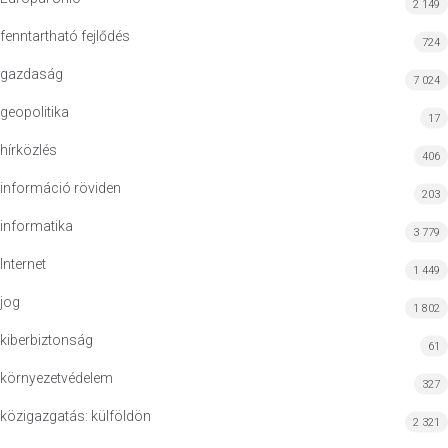
2 149
fenntartható fejlődés
724
gazdaság
7 024
geopolitika
17
hírközlés
406
információ röviden
203
informatika
3 779
Internet
1 449
jog
1 802
kiberbiztonság
61
környezetvédelem
327
közigazgatás: külföldön
2 321