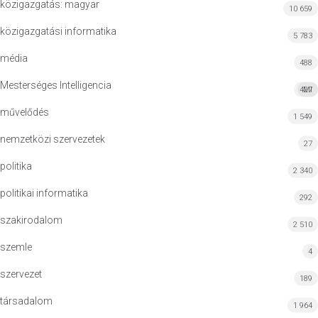
közigazgatás: magyar
10 659
közigazgatási informatika
5 783
média
488
Mesterséges Intelligencia
427
MI
művelődés
1 549
nemzetközi szervezetek
27
politika
2 340
politikai informatika
292
szakirodalom
2 510
szemle
4
szervezet
189
társadalom
1 964