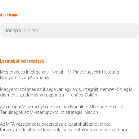
Archívum
Archívum
Legutóbbi bejegyzések
Mesterséges Intelligencia Hivatal – MI Piacfelügyeleti Hatóság –
Magyarország Kormánya
Magyarországnak szüksége van egy erős, integrált, nemzetközileg is
elismert víztudományi központra – Tanács Zoltán
Az európai MI-versenyképesség az élvonalbeli MI-modelleken túl.
Tanulságok az MI-startupoktól öt stratégiai piacon
Az MTA vezetőinek tájékoztatása a kutatóhálózatot érintő
törvénymódosítással kapcsolatban a kutatói közösség számára