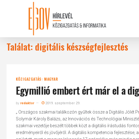
Skip
to
main
content
Találat: digitális készségfejlesztés
KÖZIGAZGATÁS: MAGYAR
Egymillió embert ért már el a dig
by
redaktor
2019. szeptember 29.
„ Országos szakmai találkozón gyűltek össze a Digitális Jólét
Solymár Károly Balázs, az Innovációs és Technológiai Minisztéri
szakmai vezetője beszélt többek közt a digitális írástudás fontos
eredményeiről és jövőjéről. A digitális kompetencia fejlesztése