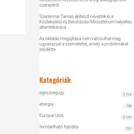
szerepéről
Szentirmai Tamás építészt nevezték ki a
Közlekedési és Beruházási Minisztérium helyettes
államtitkárává
Az oktatás megújítása nem valósulhat meg
ugyanazzal a szemlélettel, amely a problémákat
előidézte
Kategóriák
egészségügy
1 114
energia
706
Európai Unió
2 141
fenntartható fejlődés
721