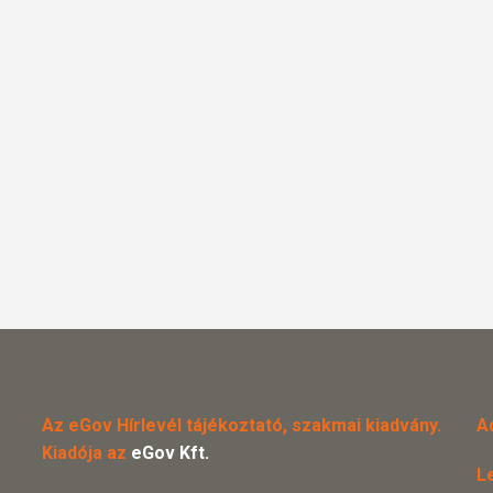
Az eGov Hírlevél tájékoztató, szakmai kiadvány.
A
Kiadója az
eGov Kft.
L