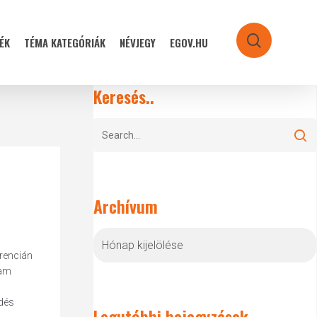
ÉK
TÉMA KATEGÓRIÁK
NÉVJEGY
EGOV.HU
search
Keresés..
Archívum
Archívum
erencián
ram
edés
Legutóbbi bejegyzések