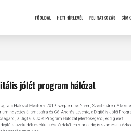
FŐOLDAL
HETI HÍRLEVÉL
FELIRATKOZÁS
CÍMK
itális jólét program hálózat
 Program Hálózat Mentorai 2019. szeptember 25-én, Szentendrén. A konf
um helyettes államtitkára és Gál András Levente, a Digitális Jólét Prog
ságáról, a Digitális Jólét Program Hálózat jelentőségéről, eddig elért
, a digitális szakadék csökkentése érdekében már eddig is számos intézk