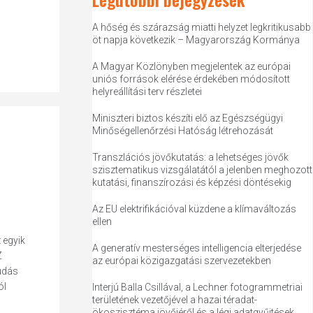
A hőség és szárazság miatti helyzet legkritikusabb
öt napja következik – Magyarország Kormánya
A Magyar Közlönyben megjelentek az európai
uniós források elérése érdekében módosított
helyreállítási terv részletei
Miniszteri biztos készíti elő az Egészségügyi
Minőségellenőrzési Hatóság létrehozását
Transzlációs jövőkutatás: a lehetséges jövők
szisztematikus vizsgálatától a jelenben meghozott
kutatási, finanszírozási és képzési döntésekig
Az EU elektrifikációval küzdene a klímaváltozás
ellen
 egyik
A generatív mesterséges intelligencia elterjedése
Z
az európai közigazgatási szervezetekben
udás
ól
Interjú Balla Csillával, a Lechner fotogrammetriai
területének vezetőjével a hazai téradat-
ökoszisztéma jövőjéről és a légi adatgyűjtések