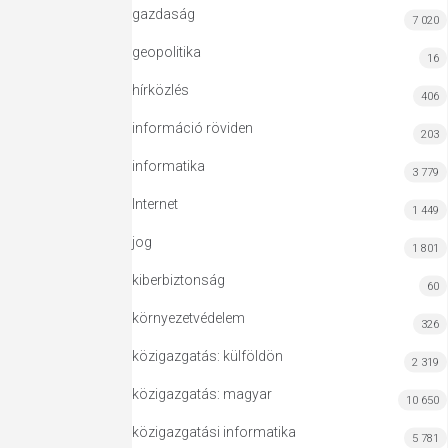
gazdaság
7 020
geopolitika
16
hírközlés
406
információ röviden
203
informatika
3 779
Internet
1 449
jog
1 801
kiberbiztonság
60
környezetvédelem
326
közigazgatás: külföldön
2 319
közigazgatás: magyar
10 650
közigazgatási informatika
5 781