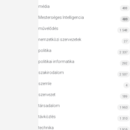
média
488
Mesterséges Intelligencia
420
MI
művelődés
1 548
nemzetközi szervezetek
27
politika
2 337
politikai informatika
292
szakirodalom
2 507
szemle
4
szervezet
189
társadalom
1 963
távközlés
1 310
technika
1 916