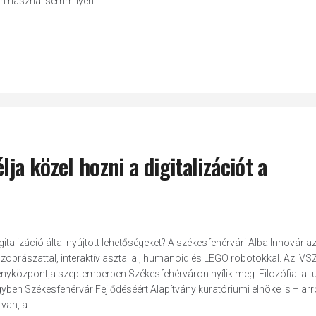
m használ semmilyen...
ja közel hozni a digitalizációt a
talizáció által nyújtott lehetőségeket? A székesfehérvári Alba Innovár az
 szobrászattal, interaktív asztallal, humanoid és LEGO robotokkal. Az IVS
ényközpontja szeptemberben Székesfehérváron nyílik meg. Filozófia: a t
gyben Székesfehérvár Fejlődéséért Alapítvány kuratóriumi elnöke is – arr
an, a...