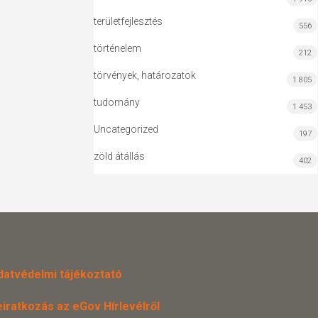
területfejlesztés
556
történelem
212
törvények, határozatok
1 805
tudomány
1 453
Uncategorized
197
zöld átállás
402
datvédelmi tájékoztató
eiratkozás az eGov Hírlevélről