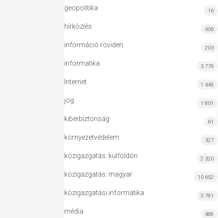
geopolitika
16
hírközlés
406
információ röviden
203
informatika
3 779
Internet
1 449
jog
1 801
kiberbiztonság
61
környezetvédelem
327
közigazgatás: külföldön
2 320
közigazgatás: magyar
10 652
közigazgatási informatika
5 781
média
488