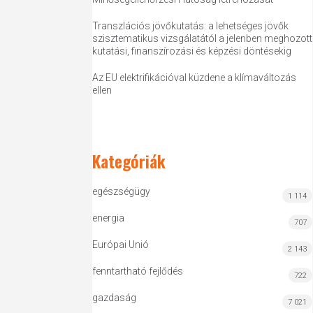
Transzlációs jövőkutatás: a lehetséges jövők
szisztematikus vizsgálatától a jelenben meghozott
kutatási, finanszírozási és képzési döntésekig
Az EU elektrifikációval küzdene a klímaváltozás
ellen
Kategóriák
egészségügy
1 114
energia
707
Európai Unió
2 143
fenntartható fejlődés
722
gazdaság
7 021