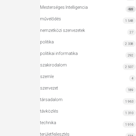
Mesterséges Intelligencia
422
MI
művelődés
1 548
nemzetközi szervezetek
27
politika
2 338
politikai informatika
292
szakirodalom
2 507
szemle
4
szervezet
189
társadalom
1 963
távközlés
1 310
technika
1 916
területfejlesztés