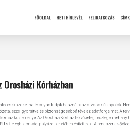
FŐOLDAL
HETI HÍRLEVÉL
FELIRATKOZÁS
CÍMK
az Orosházi Kórházban
igitális eszközöket hatékonyan tudják használni az orvosok és ápolók. N
álózata, ezzel gyorsítva és biztonságosabbá téve az adatforgalmat. A ter
l a kórház közleménye. Az Orosházi Kórház fekvőbeteg részlegén néhány 
 EU-s betegbiztonsági pályázat keretében építettek ki. A rendszer elsődlege