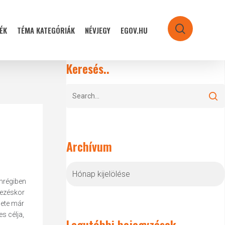
ÉK
TÉMA KATEGÓRIÁK
NÉVJEGY
EGOV.HU
search
Keresés..
Archívum
Archívum
emrégiben
vezéskor
hete már
s célja,
Legutóbbi bejegyzések