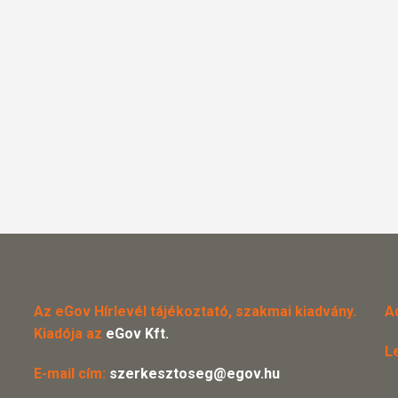
Az eGov Hírlevél tájékoztató, szakmai kiadvány.
A
Kiadója az
eGov Kft.
L
E-mail cím:
szerkesztoseg@egov.hu