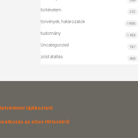
556
történelem
212
törvények, határozatok
1 805
tudomány
1 453
Uncategorized
197
zöld átállás
403
datvédelmi tájékoztató
eiratkozás az eGov Hírlevélről