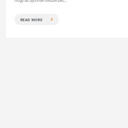
hogy az újonnan beszerzett,...
READ MORE
Hit enter to search or ESC to close