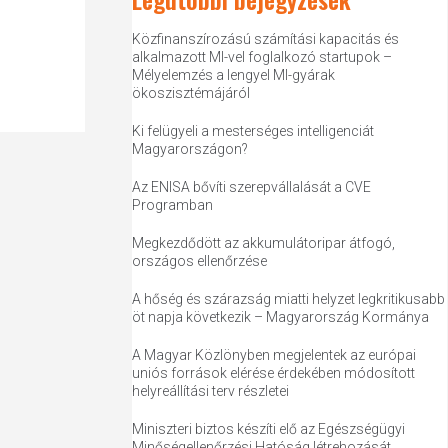
Közfinanszírozású számítási kapacitás és
alkalmazott MI-vel foglalkozó startupok –
Mélyelemzés a lengyel MI-gyárak
ökoszisztémájáról
Ki felügyeli a mesterséges intelligenciát
Magyarországon?
Az ENISA bővíti szerepvállalását a CVE
Programban
Megkezdődött az akkumulátoripar átfogó,
országos ellenőrzése
A hőség és szárazság miatti helyzet legkritikusabb
öt napja következik – Magyarország Kormánya
A Magyar Közlönyben megjelentek az európai
uniós források elérése érdekében módosított
helyreállítási terv részletei
Miniszteri biztos készíti elő az Egészségügyi
Minőségellenőrzési Hatóság létrehozását