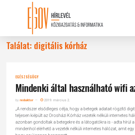
Skip
to
main
content
Találat: digitális kórház
EGÉSZSÉGÜGY
Mindenki által használható wifi 
by
redaktor
2019. március 2.
„A rendszer elsődleges célja, hogy a betegek adatait rögzítő d
teljesen kiépült az Orosházi Kórház vezeték nélküli internetes h
azonban gondoltak a betegekre és a látogatókra is - adta hírü
mindenhol elérhető a vezeték nélküli internetes hálózat, amit egy