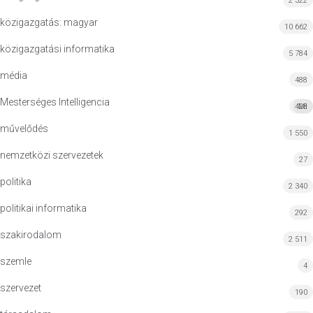
2 322
közigazgatás: magyar
10 662
közigazgatási informatika
5 784
média
488
Mesterséges Intelligencia
428
MI
művelődés
1 550
nemzetközi szervezetek
27
politika
2 340
politikai informatika
292
szakirodalom
2 511
szemle
4
szervezet
190