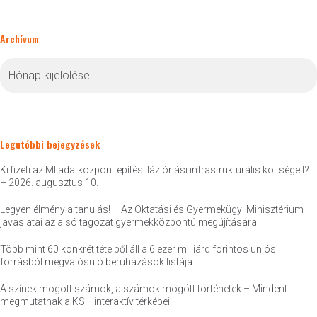
Archívum
Archívum
Legutóbbi bejegyzések
Ki fizeti az MI adatközpont építési láz óriási infrastrukturális költségeit?
– 2026. augusztus 10.
Legyen élmény a tanulás! – Az Oktatási és Gyermekügyi Minisztérium
javaslatai az alsó tagozat gyermekközpontú megújítására
Több mint 60 konkrét tételből áll a 6 ezer milliárd forintos uniós
forrásból megvalósuló beruházások listája
A színek mögött számok, a számok mögött történetek – Mindent
megmutatnak a KSH interaktív térképei