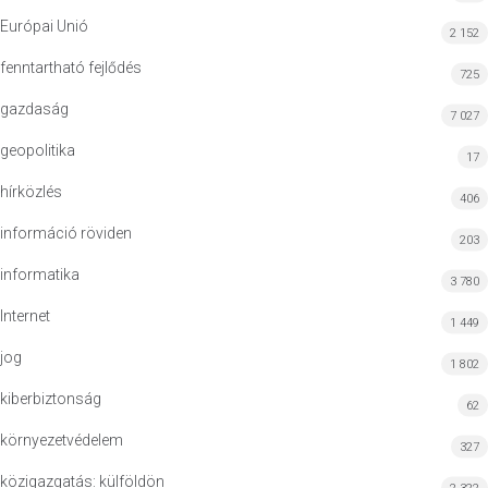
Európai Unió
2 152
fenntartható fejlődés
725
gazdaság
7 027
geopolitika
17
hírközlés
406
információ röviden
203
informatika
3 780
Internet
1 449
jog
1 802
kiberbiztonság
62
környezetvédelem
327
közigazgatás: külföldön