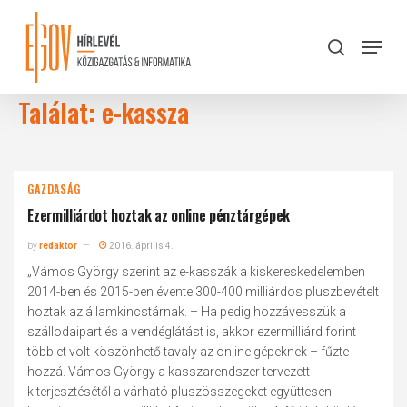
Skip
to
Menu
search
main
Close
content
Menu
Találat: e-kassza
GAZDASÁG
Ezermilliárdot hoztak az online pénztárgépek
by
redaktor
2016. április 4.
„Vámos György szerint az e-kasszák a kiskereskedelemben
2014-ben és 2015-ben évente 300-400 milliárdos pluszbevételt
hoztak az államkincstárnak. – Ha pedig hozzávesszük a
szállodaipart és a vendéglátást is, akkor ezermilliárd forint
többlet volt köszönhető tavaly az online gépeknek – fűzte
hozzá. Vámos György a kasszarendszer tervezett
kiterjesztésétől a várható pluszösszegeket együttesen