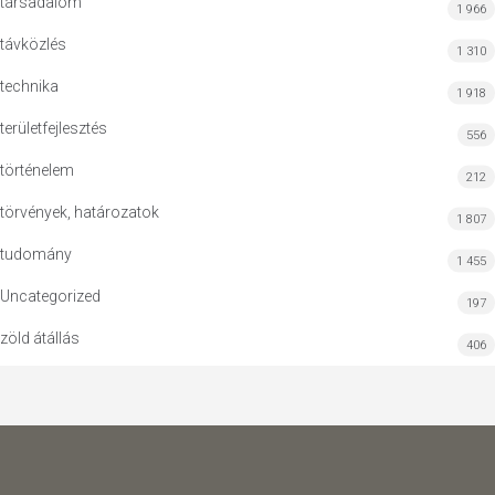
társadalom
1 966
távközlés
1 310
technika
1 918
területfejlesztés
556
történelem
212
törvények, határozatok
1 807
tudomány
1 455
Uncategorized
197
zöld átállás
406