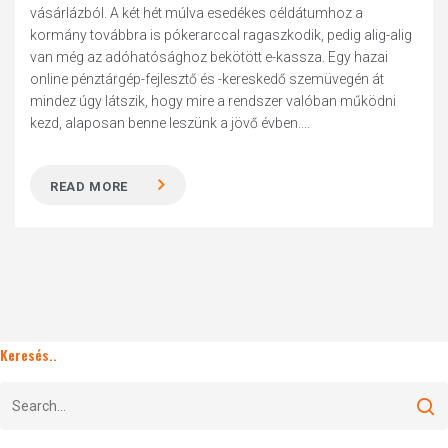
vásárlázból. A két hét múlva esedékes céldátumhoz a
kormány továbbra is pókerarccal ragaszkodik, pedig alig-alig
van még az adóhatósághoz bekötött e-kassza. Egy hazai
online pénztárgép-fejlesztő és -kereskedő szemüvegén át
mindez úgy látszik, hogy mire a rendszer valóban működni
kezd, alaposan benne leszünk a jövő évben....
READ MORE
Keresés..