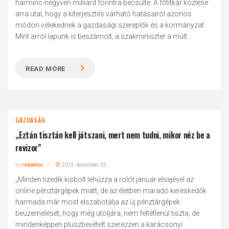
harminc-negyven milliárd forintra becsülte. A főtitkár közlése
arra utal, hogy a kiterjesztés várható hatásairól azonos
módon vélekednek a gazdasági szereplők és a kormányzat.
Mint arról lapunk is beszámolt, a szakminiszter a múlt...
READ MORE
GAZDASÁG
„Eztán tisztán kell játszani, mert nem tudni, mikor néz be a
revizor”
by
redaktor
2013. december 23.
„Minden tizedik kisbolt lehúzza a rolót január elsejével az
online pénztárgépek miatt, de az életben maradó kereskedők
harmada már most elszabotálja az új pénztárgépek
beüzemelését, hogy még utoljára, nem feltétlenül tiszta, de
mindenképpen pluszbevételt szerezzen a karácsonyi