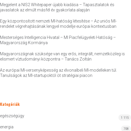
Megjelent a NIS2 Whitepaper újabb kiadása – Tapasztalatok és
javaslatok az elmúlt másfél év gyakorlata alapján
Egy központosított nemzeti MI-hatóság létesítése – Az uniós MI-
rendelet végrehajtásának lengyel modellje európai kontextusban
Mesterséges Intelligencia Hivatal – MI Piacfelügyeleti Hatóság –
Magyarország Kormánya
Magyarországnak szüksége van egy erős, integrált, nemzetközileg is
elismert víztudományi központra – Tanács Zoltán
Az európai MI-versenyképesség az élvonalbeli MI-modelleken túl.
Tanulságok az MI-startupoktól öt stratégiai piacon
Kategóriák
egészségügy
1 115
energia
708