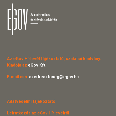
Az eGov Hírlevél tájékoztató, szakmai kiadvány.
Kiadója az
eGov Kft.
E-mail cím:
szerkesztoseg@egov.hu
Adatvédelmi tájékoztató
Leiratkozás az eGov Hírlevélről