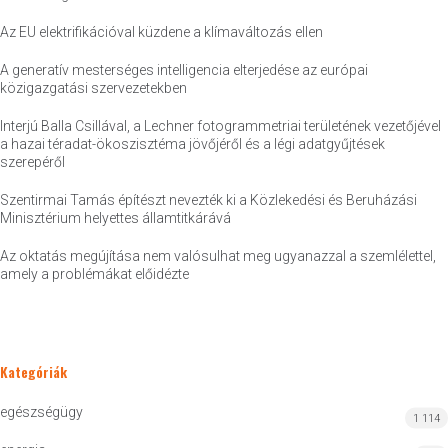
Az EU elektrifikációval küzdene a klímaváltozás ellen
A generatív mesterséges intelligencia elterjedése az európai
közigazgatási szervezetekben
Interjú Balla Csillával, a Lechner fotogrammetriai területének vezetőjével
a hazai téradat-ökoszisztéma jövőjéről és a légi adatgyűjtések
szerepéről
Szentirmai Tamás építészt nevezték ki a Közlekedési és Beruházási
Minisztérium helyettes államtitkárává
Az oktatás megújítása nem valósulhat meg ugyanazzal a szemlélettel,
amely a problémákat előidézte
Kategóriák
egészségügy
1 114