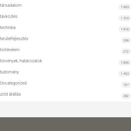
társadalom
1 963
távközlés
1 310
technika
1 916
területfejlesztés
556
történelem
212
törvények, határozatok
1 805
tudomány
1 453
Uncategorized
197
zöld átállás
402