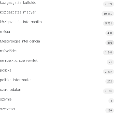
közigazgatás: külföldön
2 319
közigazgatás: magyar
10 650
közigazgatási informatika
5 781
média
488
Mesterséges Intelligencia
420
MI
művelődés
1 548
nemzetközi szervezetek
27
politika
2 337
politikai informatika
292
szakirodalom
2 507
szemle
4
szervezet
189