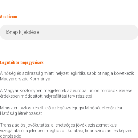
Archívum
Archívum
Legutóbbi bejegyzések
A hőség és szárazság miatti helyzet legkritikusabb öt napja következik –
Magyarország Kormánya
A Magyar Közlönyben megjelentek az európai uniós források elérése
érdekében módosított helyreállítási terv részletei
Miniszteri biztos készíti elő az Egészségügyi Minőségellenőrzési
Hatóság létrehozását
Transzlációs jövőkutatás: a lehetséges jövők szisztematikus
vizsgálatától a jelenben meghozott kutatási, finanszírozási és képzési
döntésekig