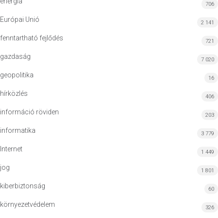
energia
706
Európai Unió
2 141
fenntartható fejlődés
721
gazdaság
7 020
geopolitika
16
hírközlés
406
információ röviden
203
informatika
3 779
Internet
1 449
jog
1 801
kiberbiztonság
60
környezetvédelem
326