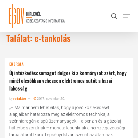
Skip
to
Menu
search
main
Close
content
Menu
Találat: e-tankolás
ENERGIA
Új intézkedéscsomagot dolgoz ki a kormányzat azért, hogy
minél olcsóbban vehessen elektromos autót a hazai
lakosság
by
redaktor
2017. november 20.
„– Ma már nem lehet vitás, hogy a jövő közlekedését
alapjaiban határozza meg az elektromos technika, a
szénhidrogén-alapú üzemanyagok – a benzin és a gázolaj –
háttérbe szorulnak – mondta lapunknak a nemzetgazdasági
tárca államtitkára. Lepsényi István szerint az államnak