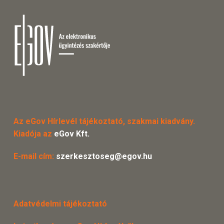
Az eGov Hírlevél tájékoztató, szakmai kiadvány.
Kiadója az
eGov Kft.
E-mail cím:
szerkesztoseg@egov.hu
Adatvédelmi tájékoztató