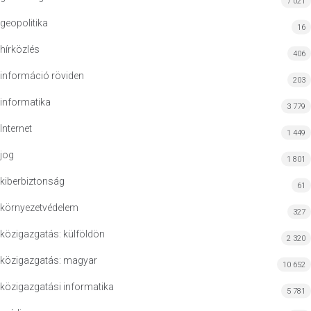
7 021
geopolitika
16
hírközlés
406
információ röviden
203
informatika
3 779
Internet
1 449
jog
1 801
kiberbiztonság
61
környezetvédelem
327
közigazgatás: külföldön
2 320
közigazgatás: magyar
10 652
közigazgatási informatika
5 781