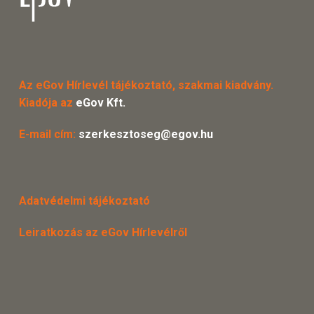
Az eGov Hírlevél tájékoztató, szakmai kiadvány.
Kiadója az
eGov Kft.
E-mail cím:
szerkesztoseg@egov.hu
Adatvédelmi tájékoztató
Leiratkozás az eGov Hírlevélről