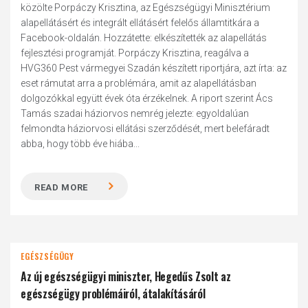
közölte Porpáczy Krisztina, az Egészségügyi Minisztérium
alapellátásért és integrált ellátásért felelős államtitkára a
Facebook-oldalán. Hozzátette: elkészítették az alapellátás
fejlesztési programját. Porpáczy Krisztina, reagálva a
HVG360 Pest vármegyei Szadán készített riportjára, azt írta: az
eset rámutat arra a problémára, amit az alapellátásban
dolgozókkal együtt évek óta érzékelnek. A riport szerint Ács
Tamás szadai háziorvos nemrég jelezte: egyoldalúan
felmondta háziorvosi ellátási szerződését, mert belefáradt
abba, hogy több éve hiába...
READ MORE
EGÉSZSÉGÜGY
Az új egészségügyi miniszter, Hegedűs Zsolt az
egészségügy problémáiról, átalakításáról