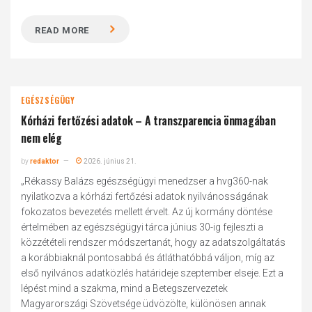
READ MORE
EGÉSZSÉGÜGY
Kórházi fertőzési adatok – A transzparencia önmagában
nem elég
by
redaktor
2026. június 21.
„Rékassy Balázs egészségügyi menedzser a hvg360-nak
nyilatkozva a kórházi fertőzési adatok nyilvánosságának
fokozatos bevezetés mellett érvelt. Az új kormány döntése
értelmében az egészségügyi tárca június 30-ig fejleszti a
közzétételi rendszer módszertanát, hogy az adatszolgáltatás
a korábbiaknál pontosabbá és átláthatóbbá váljon, míg az
első nyilvános adatközlés határideje szeptember elseje. Ezt a
lépést mind a szakma, mind a Betegszervezetek
Magyarországi Szövetsége üdvözölte, különösen annak