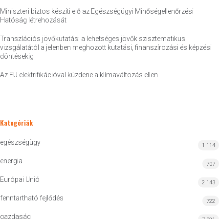
Miniszteri biztos készíti elő az Egészségügyi Minőségellenőrzési
Hatóság létrehozását
Transzlációs jövőkutatás: a lehetséges jövők szisztematikus
vizsgálatától a jelenben meghozott kutatási, finanszírozási és képzési
döntésekig
Az EU elektrifikációval küzdene a klímaváltozás ellen
Kategóriák
egészségügy
1 114
energia
707
Európai Unió
2 143
fenntartható fejlődés
722
gazdaság