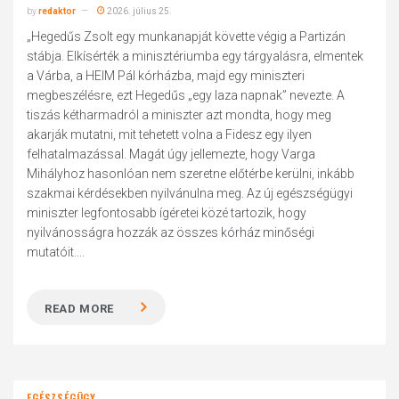
by
redaktor
2026. július 25.
„Hegedűs Zsolt egy munkanapját követte végig a Partizán
stábja. Elkísérték a minisztériumba egy tárgyalásra, elmentek
a Várba, a HEIM Pál kórházba, majd egy miniszteri
megbeszélésre, ezt Hegedűs „egy laza napnak” nevezte. A
tiszás kétharmadról a miniszter azt mondta, hogy meg
akarják mutatni, mit tehetett volna a Fidesz egy ilyen
felhatalmazással. Magát úgy jellemezte, hogy Varga
Mihályhoz hasonlóan nem szeretne előtérbe kerülni, inkább
szakmai kérdésekben nyilvánulna meg. Az új egészségügyi
miniszter legfontosabb ígéretei közé tartozik, hogy
nyilvánosságra hozzák az összes kórház minőségi
mutatóit....
READ MORE
EGÉSZSÉGÜGY