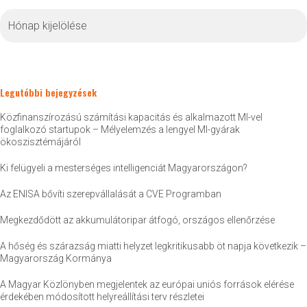
Archívum
Legutóbbi bejegyzések
Közfinanszírozású számítási kapacitás és alkalmazott MI-vel
foglalkozó startupok – Mélyelemzés a lengyel MI-gyárak
ökoszisztémájáról
Ki felügyeli a mesterséges intelligenciát Magyarországon?
Az ENISA bővíti szerepvállalását a CVE Programban
Megkezdődött az akkumulátoripar átfogó, országos ellenőrzése
A hőség és szárazság miatti helyzet legkritikusabb öt napja következik –
Magyarország Kormánya
A Magyar Közlönyben megjelentek az európai uniós források elérése
érdekében módosított helyreállítási terv részletei