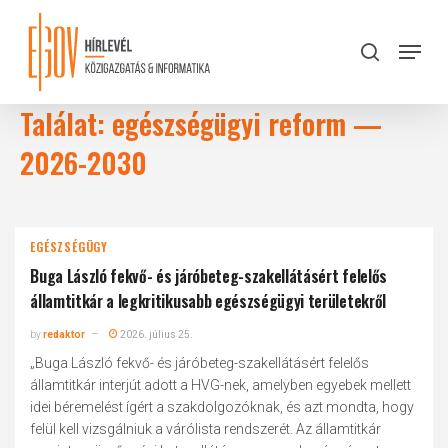
Skip
to
Menu
search
main
Close
content
Menu
Találat: egészségügyi reform —
2026-2030
EGÉSZSÉGÜGY
Buga László fekvő- és járóbeteg-szakellátásért felelős
államtitkár a legkritikusabb egészségügyi területekről
by
redaktor
2026. július 25.
„Buga László fekvő- és járóbeteg-szakellátásért felelős
államtitkár interjút adott a HVG-nek, amelyben egyebek mellett
idei béremelést ígért a szakdolgozóknak, és azt mondta, hogy
felül kell vizsgálniuk a várólista rendszerét. Az államtitkár