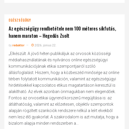
EGÉSZSÉGÜGY
Az egészségügy rendbetétele nem 100 méteres síkfutás,
hanem maraton – Hegedűs Zsolt
by
redaktor
2026. június 22.
„Elkészült. A jövő héten publikáljuk az orvosok közösségi
médiahasználatának és nyilvános online egészségügyi
kommunikációjának etikai szempontjairól szóló
állásfoglalást. Hiszem, hogy a közbeszéd minősége az online
térben folytatott kommunikáción, valamint az egészségügyi
hirdetésekkel kapcsolatos etikus magatartáson keresztül is
alakítható. Az elvek azonban önmagukban nem elegendőek.
Fontos az orvosetikai ügyrend korszerű megújítása is: az
átláthatóság, valamint az előzetesen, objektív szempontok
alapján rögzített szankciók rendszere nélkül a leírt elvekből
nem lesz élő gyakorlat. A szakirodalom is azt mutatja, hogy a
bizalom alapja minden rendszerben a...