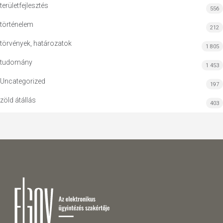
területfejlesztés
556
történelem
212
törvények, határozatok
1 805
tudomány
1 453
Uncategorized
197
zöld átállás
403