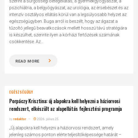
szerint a sürgősségi betegellátás, a gyermekgyógyászat, a
pszichiátria, a belgyógyászat, az urológia, az érsebészet és az
intenzív osztályos ellátás körül van a legsúlyosabb helyzet az
egészségügyben. Buga arról is beszélt, hogy az ágazat a
tűzoltó jellegű beavatkozások mellett hosszú távú stratégiára
is készülhet, szerinte ilyen a kórházi fertőzések számának
csökkentése. Az...
READ MORE
EGÉSZSÉGÜGY
Porpáczy Krisztina: új alapokra kell helyezni a háziorvosi
rendszert, elkészült az alapellátás fejlesztési programja
by
redaktor
2026. július 25.
„Új alapokra kell helyezni a háziorvosi rendszert, amely
jelenleg számos ponton elérte teljesítőképessége határát –