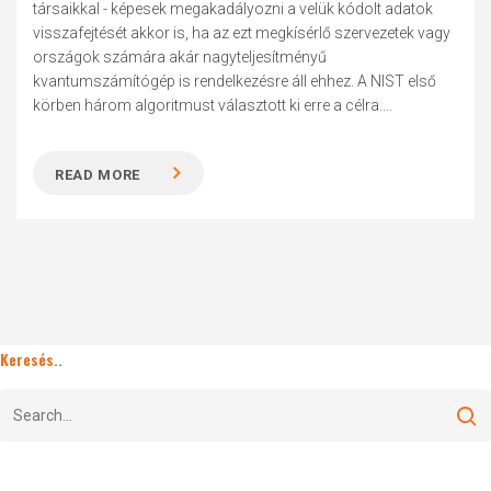
társaikkal - képesek megakadályozni a velük kódolt adatok
visszafejtését akkor is, ha az ezt megkísérlő szervezetek vagy
országok számára akár nagyteljesítményű
kvantumszámítógép is rendelkezésre áll ehhez. A NIST első
körben három algoritmust választott ki erre a célra....
READ MORE
Keresés..