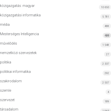
közigazgatás: magyar
10 650
közigazgatási informatika
5 781
média
488
Mesterséges Intelligencia
420
MI
művelődés
1 548
nemzetközi szervezetek
27
politika
2 337
politikai informatika
292
szakirodalom
2 507
szemle
4
szervezet
189
társadalom
1 963