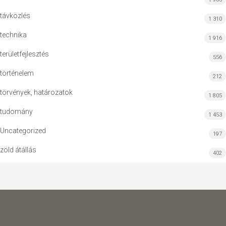
távközlés
1 310
technika
1 916
területfejlesztés
556
történelem
212
törvények, határozatok
1 805
tudomány
1 453
Uncategorized
197
zöld átállás
402