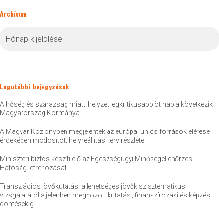
Archívum
Archívum
Legutóbbi bejegyzések
A hőség és szárazság miatti helyzet legkritikusabb öt napja következik –
Magyarország Kormánya
A Magyar Közlönyben megjelentek az európai uniós források elérése
érdekében módosított helyreállítási terv részletei
Miniszteri biztos készíti elő az Egészségügyi Minőségellenőrzési
Hatóság létrehozását
Transzlációs jövőkutatás: a lehetséges jövők szisztematikus
vizsgálatától a jelenben meghozott kutatási, finanszírozási és képzési
döntésekig