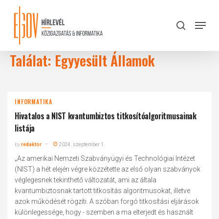
Skip
to
Menu
search
main
Close
content
Menu
Találat: Egyyesült Államok
INFORMATIKA
Hivatalos a NIST kvantumbiztos titkosítóalgoritmusainak
listája
by
redaktor
2024. szeptember 1.
„Az amerikai Nemzeti Szabványügyi és Technológiai Intézet
(NIST) a hét elején végre közzétette az első olyan szabványok
véglegesnek tekinthető változatát, ami az általa
kvantumbiztosnak tartott titkosítás algoritmusokat, illetve
azok működését rögzíti. A szóban forgó titkosítási eljárások
különlegessége, hogy - szemben a ma elterjedt és használt