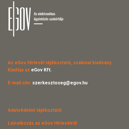
Az eGov Hírlevél tájékoztató, szakmai kiadvány.
Kiadója az
eGov Kft.
E-mail cím:
szerkesztoseg@egov.hu
Adatvédelmi tájékoztató
Leiratkozás az eGov Hírlevélről