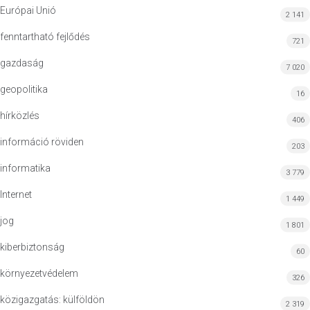
Európai Unió
2 141
fenntartható fejlődés
721
gazdaság
7 020
geopolitika
16
hírközlés
406
információ röviden
203
informatika
3 779
Internet
1 449
jog
1 801
kiberbiztonság
60
környezetvédelem
326
közigazgatás: külföldön
2 319