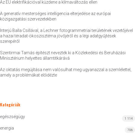
Az EU elektrifikációval küzdene a klímaváltozás ellen
A generatív mesterséges intelligencia elterjedése az európai
közigazgatási szervezetekben
Interjú Balla Csillával, a Lechner fotogrammetriai területének vezetőjével
a hazai téradat-ökoszisztéma jövőjéről és a légi adatgyűjtések
szerepéről
Szentirmai Tamás építészt nevezték ki a Közlekedési és Beruházási
Minisztérium helyettes államtitkárává
Az oktatás megújítása nem valósulhat meg ugyanazzal a szemlélettel,
amely a problémákat előidézte
Kategóriák
egészségügy
1 114
energia
706