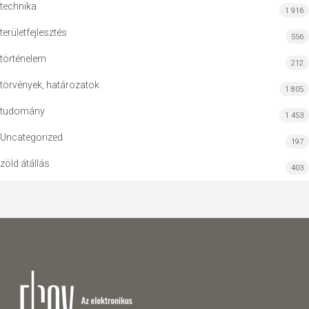
technika
1 916
területfejlesztés
556
történelem
212
törvények, határozatok
1 805
tudomány
1 453
Uncategorized
197
zöld átállás
403