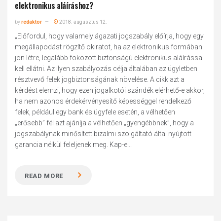
elektronikus aláíráshoz?
by
redaktor
2018. augusztus 12.
„Előfordul, hogy valamely ágazati jogszabály előírja, hogy egy
megállapodást rögzítő okiratot, ha az elektronikus formában
jön létre, legalább fokozott biztonságú elektronikus aláírással
kell ellátni. Az ilyen szabályozás célja általában az ügyletben
résztvevő felek jogbiztonságának növelése. A cikk azt a
kérdést elemzi, hogy ezen jogalkotói szándék elérhető-e akkor,
ha nem azonos érdekérvényesítő képességgel rendelkező
felek, például egy bank és ügyfele esetén, a vélhetően
„erősebb” fél azt ajánlja a vélhetően „gyengébbnek”, hogy a
jogszabálynak minősített bizalmi szolgáltató által nyújtott
garancia nélkül feleljenek meg. Kap-e...
READ MORE