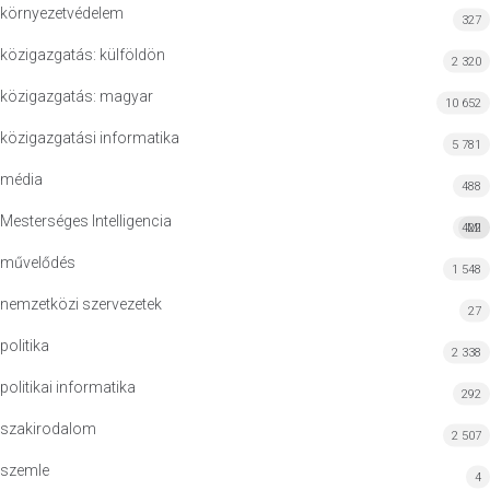
környezetvédelem
327
közigazgatás: külföldön
2 320
közigazgatás: magyar
10 652
közigazgatási informatika
5 781
média
488
Mesterséges Intelligencia
422
MI
művelődés
1 548
nemzetközi szervezetek
27
politika
2 338
politikai informatika
292
szakirodalom
2 507
szemle
4