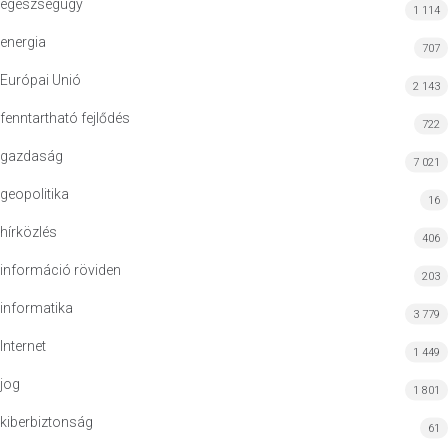
egészségügy
1 114
energia
707
Európai Unió
2 143
fenntartható fejlődés
722
gazdaság
7 021
geopolitika
16
hírközlés
406
információ röviden
203
informatika
3 779
Internet
1 449
jog
1 801
kiberbiztonság
61