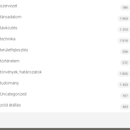
szervezet
189
társadalom
1 963
távközlés
1 310
technika
1 916
területfejlesztés
556
történelem
212
törvények, határozatok
1 805
tudomány
1 453
Uncategorized
197
zöld átállás
403