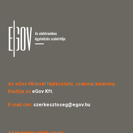
Az eGov Hírlevél tájékoztató, szakmai kiadvány.
Kiadója az
eGov Kft.
E-mail cím:
szerkesztoseg@egov.hu
Adatvédelmi tájékoztató