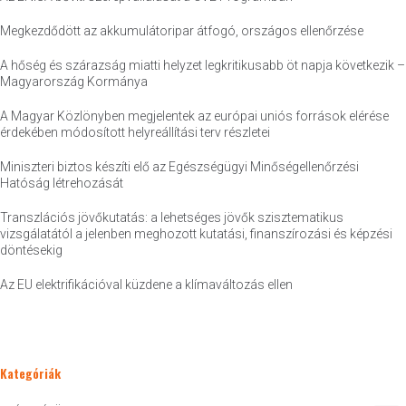
Megkezdődött az akkumulátoripar átfogó, országos ellenőrzése
A hőség és szárazság miatti helyzet legkritikusabb öt napja következik –
Magyarország Kormánya
A Magyar Közlönyben megjelentek az európai uniós források elérése
érdekében módosított helyreállítási terv részletei
Miniszteri biztos készíti elő az Egészségügyi Minőségellenőrzési
Hatóság létrehozását
Transzlációs jövőkutatás: a lehetséges jövők szisztematikus
vizsgálatától a jelenben meghozott kutatási, finanszírozási és képzési
döntésekig
Az EU elektrifikációval küzdene a klímaváltozás ellen
Kategóriák