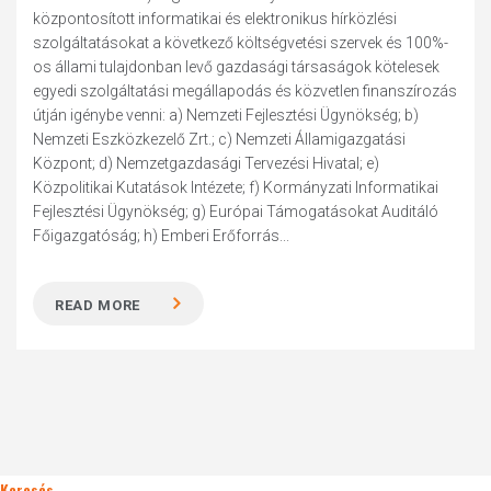
központosított informatikai és elektronikus hírközlési
szolgáltatásokat a következő költségvetési szervek és 100%-
os állami tulajdonban levő gazdasági társaságok kötelesek
egyedi szolgáltatási megállapodás és közvetlen finanszírozás
útján igénybe venni: a) Nemzeti Fejlesztési Ügynökség; b)
Nemzeti Eszközkezelő Zrt.; c) Nemzeti Államigazgatási
Központ; d) Nemzetgazdasági Tervezési Hivatal; e)
Közpolitikai Kutatások Intézete; f) Kormányzati Informatikai
Fejlesztési Ügynökség; g) Európai Támogatásokat Auditáló
Főigazgatóság; h) Emberi Erőforrás...
READ MORE
Keresés..