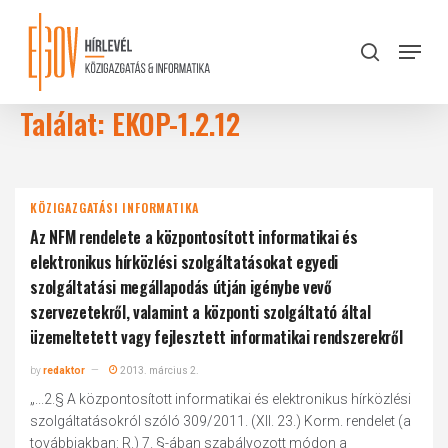
Skip
to
Menu
search
main
Close
content
Menu
Találat: EKOP-1.2.12
KÖZIGAZGATÁSI INFORMATIKA
Az NFM rendelete a központosított informatikai és
elektronikus hírközlési szolgáltatásokat egyedi
szolgáltatási megállapodás útján igénybe vevő
szervezetekről, valamint a központi szolgáltató által
üzemeltetett vagy fejlesztett informatikai rendszerekről
by
redaktor
2013. március 2.
„...2.§ A központosított informatikai és elektronikus hírközlési
szolgáltatásokról szóló 309/2011. (XII. 23.) Korm. rendelet (a
továbbiakban: R.) 7. §-ában szabályozott módon a