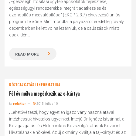
„Egészségbiztosítási ügyfélkapcsolatok fejlesztése,
egészségügyi rendszerekbe integrált adatkezelés és
azonosítás megvalósítása” (EKOP 2.3.7) elnevezésű uniós
program felelőse. Mint mondta, a pályázatot eredetileg tavaly
decemberben kellett volna lezárniuk, de a csúszások miatt
csak idén...
READ MORE
KÖZIGAZGATÁSI INFORMATIKA
Fél év múlva megérkezik az e-kártya
by
redaktor
2015. július 10.
„Lehetővé teszi, hogy egyetlen igazolvány használatával
intézhessük hivatalos ügyeinket. Interjú Dr. Ignácz Istvánnal, a
Közigazgatási és Elektronikus Közszolgáltatások Központi
Hivatalának elnökével. Az új okmány kiváltja a taj-kártyát és az