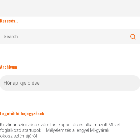
Keresés..
Archívum
Archívum
Legutóbbi bejegyzések
Közfinanszírozású számítási kapacitás és alkalmazott MI-vel
foglalkozó startupok – Mélyelemzés a lengyel MI-gyárak
ökoszisztémájáról