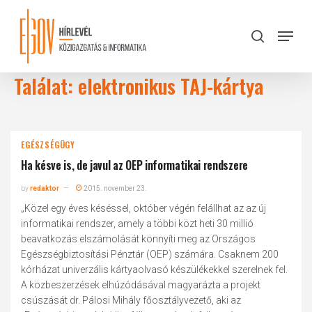
Skip
to
Menu
search
main
Close
content
Menu
Találat: elektronikus TAJ-kártya
EGÉSZSÉGÜGY
Ha késve is, de javul az OEP informatikai rendszere
by
redaktor
2015. november 23.
„Közel egy éves késéssel, október végén felállhat az az új
informatikai rendszer, amely a többi közt heti 30 millió
beavatkozás elszámolását könnyíti meg az Országos
Egészségbiztosítási Pénztár (OEP) számára. Csaknem 200
kórházat univerzális kártyaolvasó készülékekkel szerelnek fel.
A közbeszerzések elhúzódásával magyarázta a projekt
csúszását dr. Pálosi Mihály főosztályvezető, aki az