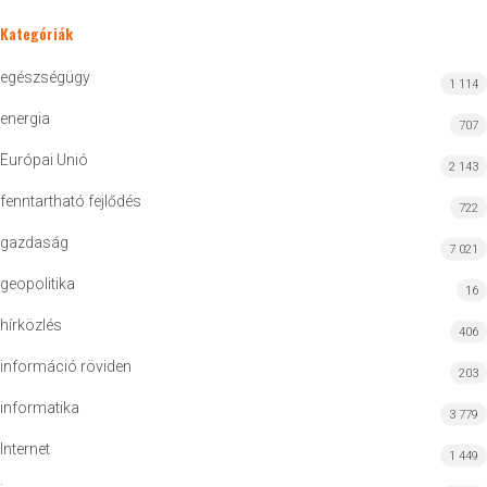
Kategóriák
egészségügy
1 114
energia
707
Európai Unió
2 143
fenntartható fejlődés
722
gazdaság
7 021
geopolitika
16
hírközlés
406
információ röviden
203
informatika
3 779
Internet
1 449