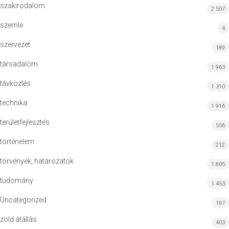
szakirodalom
2 507
szemle
4
szervezet
189
társadalom
1 963
távközlés
1 310
technika
1 916
területfejlesztés
556
történelem
212
törvények, határozatok
1 805
tudomány
1 453
Uncategorized
197
zöld átállás
403