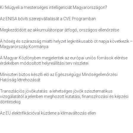
Ki felügyeli a mesterséges intelligenciát Magyarországon?
Az ENISA bővíti szerepvállalását a CVE Programban
Megkezdődött az akkumulátoripar átfogó, országos ellenőrzése
A hőség és szárazság miatti helyzet legkritikusabb öt napja következik –
Magyarország Kormánya
A Magyar Közlönyben megjelentek az európai uniós források elérése
érdekében módosított helyreállítási terv részletei
Miniszteri biztos készíti elő az Egészségügyi Minőségellenőrzési
Hatóság létrehozását
Transzlációs jövőkutatás: a lehetséges jövők szisztematikus
vizsgálatától a jelenben meghozott kutatási, finanszírozási és képzési
döntésekig
Az EU elektrifikációval küzdene a klímaváltozás ellen