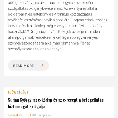
adóigazolványt, és alkalmas lesz egyes közlekedési
szolgáltatások igénybevételére is. Az e-kártya ez által a
polgárbarát és hatékony elektronikus közigazgatás
továbbfejlesztésének egyik alappillére. Hogyan érintik ezek az
intézkedések a jelenleg még érvényes személyi igazolvány
használatát? Dr. Ignácz István: Kezdjük az elején: minden
állampolgárnak rendelkeznie kell legalább egy érvényes
személyazonosításra alkalmas okmánnyal (tehát
személyazonosító igazolvánnyal,...
READ MORE
EGÉSZSÉGÜGY
Surján György: az e-kórlap és az e-recept a betegellátás
biztonságát szolgálja
by
redaktor
2011. május 26.