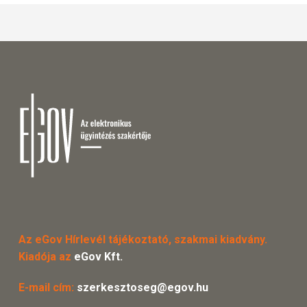
Az eGov Hírlevél tájékoztató, szakmai kiadvány.
Kiadója az
eGov Kft.
E-mail cím:
szerkesztoseg@egov.hu