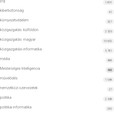
jog
1 801
kiberbiztonság
61
környezetvédelem
327
közigazgatás: külföldön
2 320
közigazgatás: magyar
10 652
közigazgatási informatika
5 781
média
488
Mesterséges Intelligencia
422
MI
művelődés
1 548
nemzetközi szervezetek
27
politika
2 338
politikai informatika
292