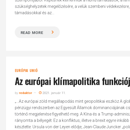
szempontjából. Képesnek kell lenniük a hibrid támadások, a ter
szükséghelyzetek megelőzésére, a velük szembeni védekezésre, a
támadásokkal és az...
READ MORE
EURÓPAI UNIÓ
Az európai klímapolitika funkció
by
redaktor
2021. január 11.
„...Az európai zöld megállapodás mint geopolitikai eszköz A gl
pénzügyi rendszerben az Egyesült Államok dominanciájának cs
történő megjelenése figyelhető meg. A Kína és a Trump-adminisz
rányomta a bélyegét. Ez a konfliktus, illetve a brexit egyre inkáb
késztette. Ursula von der Leyen elődje, Jean-Claude Juncker „polit