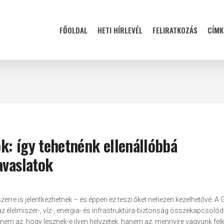
FŐOLDAL
HETI HÍRLEVÉL
FELIRATKOZÁS
CÍMK
k: így tehetnénk ellenállóbbá
avaslatok
rre is jelentkezhetnek – és éppen ez teszi őket nehezen kezelhetővé. A 
z élelmiszer-, víz-, energia- és infrastruktúra-biztonság összekapcsolódi
 nem az, hogy lesznek-e ilyen helyzetek, hanem az, mennyire vagyunk fel