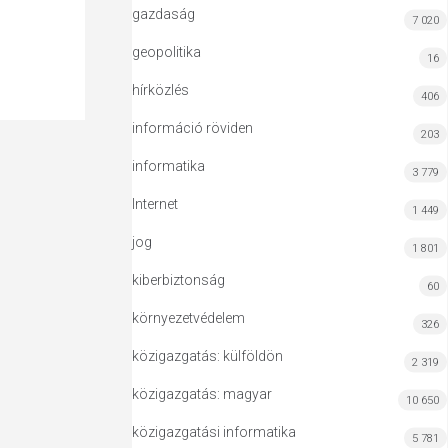
gazdaság
7 020
geopolitika
16
hírközlés
406
információ röviden
203
informatika
3 779
Internet
1 449
jog
1 801
kiberbiztonság
60
környezetvédelem
326
közigazgatás: külföldön
2 319
közigazgatás: magyar
10 650
közigazgatási informatika
5 781