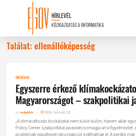
Skip
to
main
content
Találat: ellenállóképesség
ENERGIA
Egyszerre érkező klímakockázato
Magyarországot – szakpolitikai j
by
redaktor
2026. február 22.
„A klímaváltozás kockázatai nem külön-külön, hanem akár egysze
Policy Center szakpolitikai javaslatcsomagja arra figyelmeztet: a
problémák együttesen láncreakciót indíthatnak el. A kérdés már