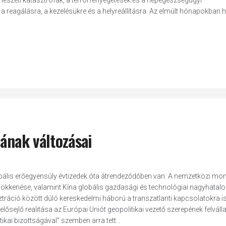
mészeti katasztrófák, a terrorfenyegetések és a népegészségügyi
 reagálásra, a kezelésükre és a helyreállításra. Az elmúlt hónapokban h
jának változásai
obális erőegyensúly évtizedek óta átrendeződőben van. A nemzetközi mon
ökkenése, valamint Kína globális gazdasági és technológiai nagyhatal
tráció között dúló kereskedelmi háború a transzatlanti kapcsolatokra i
b elősejlő realitása az Európai Uniót geopolitikai vezető szerepének felváll
ikai bizottságával” szemben arra tett...