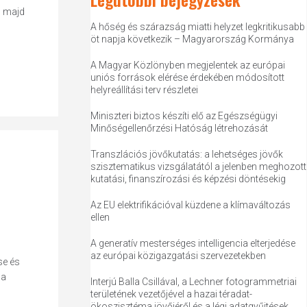
, majd
A hőség és szárazság miatti helyzet legkritikusabb
öt napja következik – Magyarország Kormánya
A Magyar Közlönyben megjelentek az európai
uniós források elérése érdekében módosított
helyreállítási terv részletei
Miniszteri biztos készíti elő az Egészségügyi
Minőségellenőrzési Hatóság létrehozását
Transzlációs jövőkutatás: a lehetséges jövők
szisztematikus vizsgálatától a jelenben meghozott
kutatási, finanszírozási és képzési döntésekig
Az EU elektrifikációval küzdene a klímaváltozás
ellen
A generatív mesterséges intelligencia elterjedése
az európai közigazgatási szervezetekben
se és
 a
Interjú Balla Csillával, a Lechner fotogrammetriai
területének vezetőjével a hazai téradat-
ökoszisztéma jövőjéről és a légi adatgyűjtések