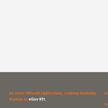
Az eGov Hírlevél tájékoztató, szakmai kiadvány.
A
Kiadója az
eGov Kft.
L