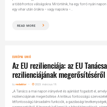
a többfrontos válságokra. Mi történik, ha egy forró nyári napon
egy vihar után órákra – vagy napokra –...
READ MORE
Hit enter to search or ESC to close
EURÓPAI UNIÓ
Az EU rezilienciája: az EU Tanács
rezilienciájának megerősítéséről 
by
redaktor
2023. március 19.
„A Tanács a mai napon irányelvet és ajánlást fogadott el, amel
rezilienciájának megerősítése. A kritikus fontosságú szervezete
létfontosságú társadalmi funkciók, a gazdasági tevékenységek,