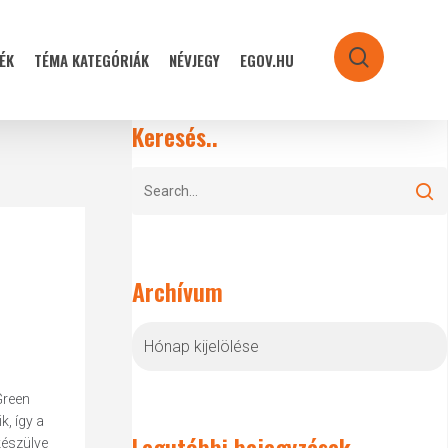
ÉK
TÉMA KATEGÓRIÁK
NÉVJEGY
EGOV.HU
search
Keresés..
Archívum
Archívum
Green
k, így a
Legutóbbi bejegyzések
készülve