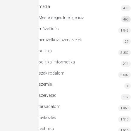
média
488
Mesterséges Intelligencia
420
MI
művelődés
1 548
nemzetközi szervezetek
27
politika
2 337
politikai informatika
292
szakirodalom
2 507
szemle
4
szervezet
189
társadalom
1 963
távközlés
1 310
technika
1 916