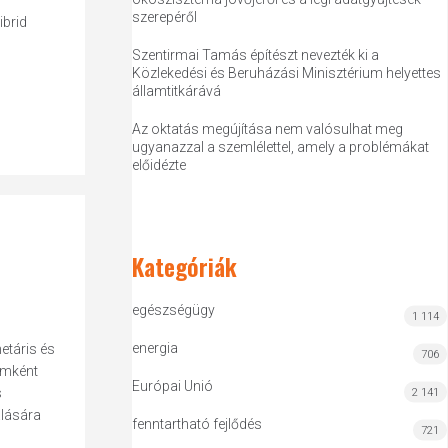
szerepéről
ibrid
Szentirmai Tamás építészt nevezték ki a
Közlekedési és Beruházási Minisztérium helyettes
államtitkárává
Az oktatás megújítása nem valósulhat meg
ugyanazzal a szemlélettel, amely a problémákat
előidézte
Kategóriák
egészségügy
1 114
energia
etáris és
706
omként
Európai Unió
s
2 141
alására
fenntartható fejlődés
721