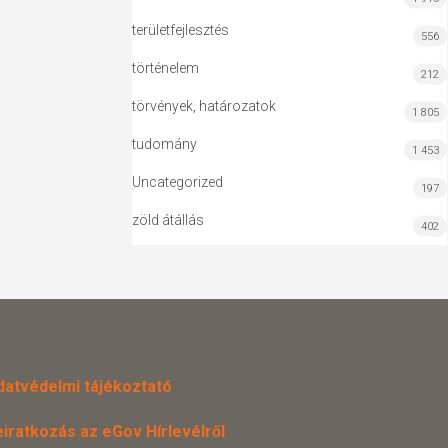
területfejlesztés
556
történelem
212
törvények, határozatok
1 805
tudomány
1 453
Uncategorized
197
zöld átállás
402
datvédelmi tájékoztató
eiratkozás az eGov Hírlevélről