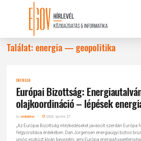
Skip
to
main
content
Találat: energia — geopolitika
ENERGIA
Európai Bizottság: Energiautalvá
olajkoordináció – lépések energi
by
redaktor
2026. április 27.
„Az Európai Bizottság intézkedéseket javasolt szerdán Európa fo
felgyorsítása érdekében. Dan Jorgensen energiaügyi biztos brüs
uniós eszközt kíván bevezetni, ami Európa energiafüggetlenség