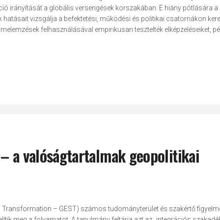
ió irányítását a globális versengések korszakában. E hiány pótlására a
atásait vizsgálja a befektetési, működési és politikai csatornákon kere
melemzések felhasználásával empirikusan tesztelték elképzeléseiket, pé
– a valóságtartalmak geopolitikai
em Transformation – GEST) számos tudományterület és szakértő figyelm
lítik meg a folyamatot. A tanulmány feltárja azt az „integrációs szakadék