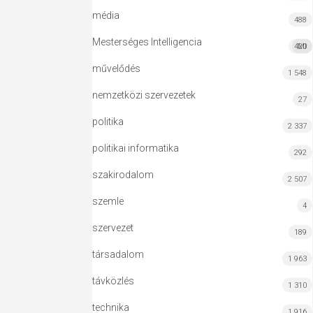
média
488
Mesterséges Intelligencia
420
MI
művelődés
1 548
nemzetközi szervezetek
27
politika
2 337
politikai informatika
292
szakirodalom
2 507
szemle
4
szervezet
189
társadalom
1 963
távközlés
1 310
technika
1 916