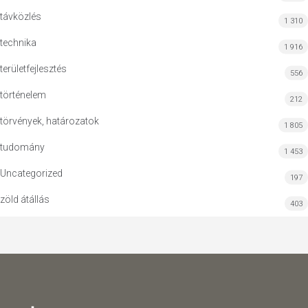
távközlés
1 310
technika
1 916
területfejlesztés
556
történelem
212
törvények, határozatok
1 805
tudomány
1 453
Uncategorized
197
zöld átállás
403