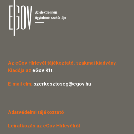
Az eGov Hírlevél tájékoztató, szakmai kiadvány.
Kiadója az
eGov Kft.
E-mail cím:
szerkesztoseg@egov.hu
Adatvédelmi tájékoztató
Leiratkozás az eGov Hírlevélről