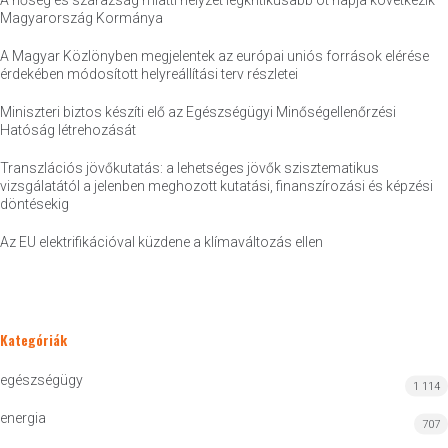
A hőség és szárazság miatti helyzet legkritikusabb öt napja következik –
Magyarország Kormánya
A Magyar Közlönyben megjelentek az európai uniós források elérése
érdekében módosított helyreállítási terv részletei
Miniszteri biztos készíti elő az Egészségügyi Minőségellenőrzési
Hatóság létrehozását
Transzlációs jövőkutatás: a lehetséges jövők szisztematikus
vizsgálatától a jelenben meghozott kutatási, finanszírozási és képzési
döntésekig
Az EU elektrifikációval küzdene a klímaváltozás ellen
Kategóriák
egészségügy
1 114
energia
707