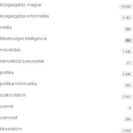
közigazgatás: magyar
10 652
közigazgatási informatika
5 781
média
488
Mesterséges Intelligencia
422
MI
művelődés
1 548
nemzetközi szervezetek
27
politika
2 338
politikai informatika
292
szakirodalom
2 507
szemle
4
szervezet
189
társadalom
1 963