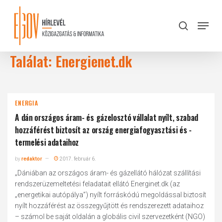
Skip
to
Menu
search
main
Close
content
Menu
Találat: Energienet.dk
ENERGIA
A dán országos áram- és gázelosztó vállalat nyílt, szabad
hozzáférést biztosít az ország energiafogyasztási és -
termelési adataihoz
by
redaktor
2017. február 6.
„Dániában az országos áram- és gázellátó hálózat szállítási
rendszerüzemeltetési feladatait ellátó Energinet.dk (az
„energetikai autópálya”) nyílt forráskódú megoldással biztosít
nyílt hozzáférést az összegyűjtött és rendszerezett adataihoz
– számol be saját oldalán a globális civil szervezetként (NGO)