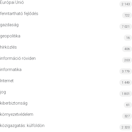
Európai Unió
2 143
fenntartható fejlődés
722
gazdaság
7 021
geopolitika
16
hírközlés
406
információ röviden
203
informatika
3 779
Internet
1 449
jog
1 801
kiberbiztonság
61
környezetvédelem
327
közigazgatás: külföldön
2 320