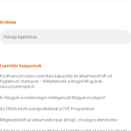
Archívum
Archívum
Legutóbbi bejegyzések
Közfinanszírozású számítási kapacitás és alkalmazott MI-vel
foglalkozó startupok – Mélyelemzés a lengyel MI-gyárak
ökoszisztémájáról
Ki felügyeli a mesterséges intelligenciát Magyarországon?
Az ENISA bővíti szerepvállalását a CVE Programban
Megkezdődött az akkumulátoripar átfogó, országos ellenőrzése