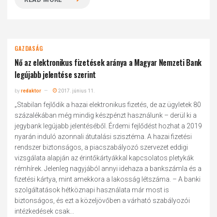
GAZDASÁG
Nő az elektronikus fizetések aránya a Magyar Nemzeti Bank
legújabb jelentése szerint
by
redaktor
2017. június 11.
„Stabilan fejlődik a hazai elektronikus fizetés, de az ügyletek 80
százalékában még mindig készpénzt használunk – derül ki a
jegybank legújabb jelentéséből. Érdemi fejlődést hozhat a 2019
nyarán induló azonnali átutalási szisztéma. A hazai fizetési
rendszer biztonságos, a piacszabályozó szervezet eddigi
vizsgálata alapján az érintőkártyákkal kapcsolatos pletykák
rémhírek. Jelenleg nagyjából annyi idehaza a bankszámla és a
fizetési kártya, mint amekkora a lakosság létszáma. – A banki
szolgáltatások hétköznapi használata már most is
biztonságos, és ezt a közeljövőben a várható szabályozói
intézkedések csak...