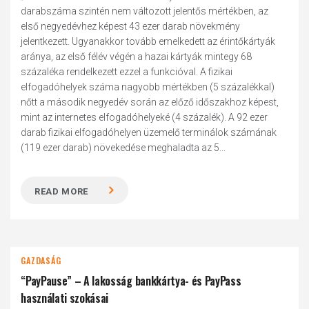
darabszáma szintén nem változott jelentős mértékben, az
első negyedévhez képest 43 ezer darab növekmény
jelentkezett. Ugyanakkor tovább emelkedett az érintőkártyák
aránya, az első félév végén a hazai kártyák mintegy 68
százaléka rendelkezett ezzel a funkcióval. A fizikai
elfogadóhelyek száma nagyobb mértékben (5 százalékkal)
nőtt a második negyedév során az előző időszakhoz képest,
mint az internetes elfogadóhelyeké (4 százalék). A 92 ezer
darab fizikai elfogadóhelyen üzemelő terminálok számának
(119 ezer darab) növekedése meghaladta az 5...
READ MORE
GAZDASÁG
“PayPause” – A lakosság bankkártya- és PayPass
használati szokásai