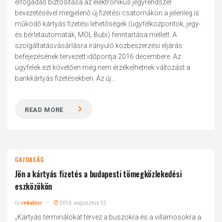
elfogadás biztosítása az elektronikus jegyrendszer
bevezetésével megjelenő új fizetési csatornákon a jelenleg is
működő kártyás fizetési lehetőségek (ügyfélközpontok, jegy-
és bérletautomaták, MOL Bubi) fenntartása mellett. A
szolgáltatásvásárlásra irányuló közbeszerzési eljárás
befejezésének tervezett időpontja 2016 decembere. Az
ügyfelek ezt követően még nem érzékelhetnek változást a
bankkártyás fizetésekben. Az új...
READ MORE
GAZDASÁG
Jön a kártyás fizetés a budapesti tömegközlekedési
eszközökön
by
redaktor
2016. augusztus 12.
„Kártyás terminálokat tervez a buszokra és a villamosokra a