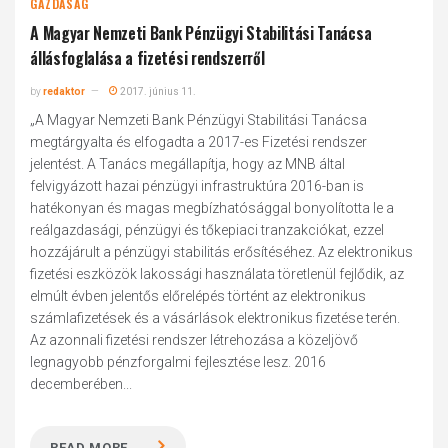
GAZDASÁG
A Magyar Nemzeti Bank Pénzügyi Stabilitási Tanácsa
állásfoglalása a fizetési rendszerről
by
redaktor
2017. június 11.
„A Magyar Nemzeti Bank Pénzügyi Stabilitási Tanácsa
megtárgyalta és elfogadta a 2017-es Fizetési rendszer
jelentést. A Tanács megállapítja, hogy az MNB által
felvigyázott hazai pénzügyi infrastruktúra 2016-ban is
hatékonyan és magas megbízhatósággal bonyolította le a
reálgazdasági, pénzügyi és tőkepiaci tranzakciókat, ezzel
hozzájárult a pénzügyi stabilitás erősítéséhez. Az elektronikus
fizetési eszközök lakossági használata töretlenül fejlődik, az
elmúlt évben jelentős előrelépés történt az elektronikus
számlafizetések és a vásárlások elektronikus fizetése terén.
Az azonnali fizetési rendszer létrehozása a közeljövő
legnagyobb pénzforgalmi fejlesztése lesz. 2016
decemberében...
READ MORE