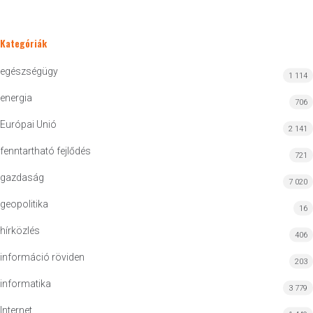
Kategóriák
egészségügy
1 114
energia
706
Európai Unió
2 141
fenntartható fejlődés
721
gazdaság
7 020
geopolitika
16
hírközlés
406
információ röviden
203
informatika
3 779
Internet