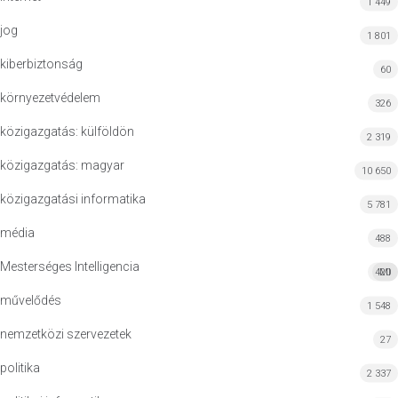
1 449
jog
1 801
kiberbiztonság
60
környezetvédelem
326
közigazgatás: külföldön
2 319
közigazgatás: magyar
10 650
közigazgatási informatika
5 781
média
488
Mesterséges Intelligencia
420
MI
művelődés
1 548
nemzetközi szervezetek
27
politika
2 337