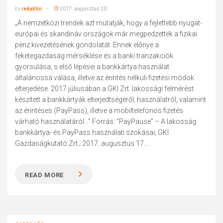
by
redaktor
2017. augusztus 20.
„A nemzetközi trendek azt mutatják, hogy a fejlettebb nyugat-
európai és skandináv országok már megpedzették a fizikai
pénz kivezetésének gondolatát. Ennek előnye a
feketegazdaság mérséklése és a banki tranzakciók
gyorsulása, s első lépései a bankkártya használat
általánossá válása, illetve az érintés nélküli fizetési módok
elterjedése. 2017 júliusában a GKI Zrt. lakossági felmérést
készített a bankkártyák elterjedtségéről, használatról, valamint
az érintéses (PayPass), illetve a mobiltelefonos fizetés
várható használatáról...” Forrás: “PayPause” – A lakosság
bankkártya- és PayPass használati szokásai; GKI
Gazdaságkutató Zrt.; 2017. augusztus 17....
READ MORE