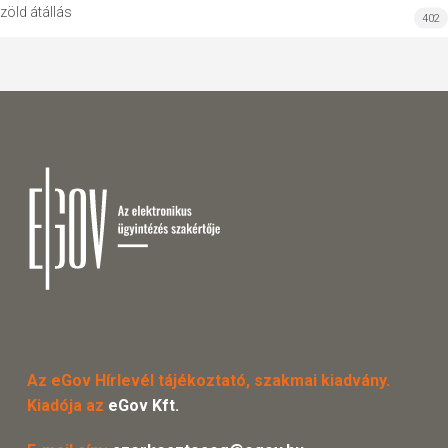
zöld átállás
402
Az eGov Hírlevél tájékoztató, szakmai kiadvány.
Kiadója az
eGov Kft.