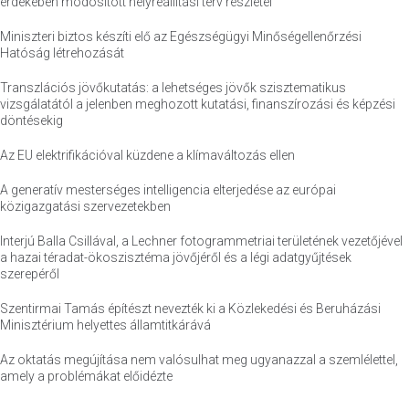
érdekében módosított helyreállítási terv részletei
Miniszteri biztos készíti elő az Egészségügyi Minőségellenőrzési
Hatóság létrehozását
Transzlációs jövőkutatás: a lehetséges jövők szisztematikus
vizsgálatától a jelenben meghozott kutatási, finanszírozási és képzési
döntésekig
Az EU elektrifikációval küzdene a klímaváltozás ellen
A generatív mesterséges intelligencia elterjedése az európai
közigazgatási szervezetekben
Interjú Balla Csillával, a Lechner fotogrammetriai területének vezetőjével
a hazai téradat-ökoszisztéma jövőjéről és a légi adatgyűjtések
szerepéről
Szentirmai Tamás építészt nevezték ki a Közlekedési és Beruházási
Minisztérium helyettes államtitkárává
Az oktatás megújítása nem valósulhat meg ugyanazzal a szemlélettel,
amely a problémákat előidézte