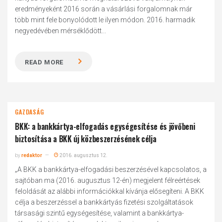
eredményeként 2016 során a vásárlási forgalomnak már
több mint fele bonyolódott le ilyen módon. 2016. harmadik
negyedévében mérséklődött...
READ MORE
GAZDASÁG
BKK: a bankkártya-elfogadás egységesítése és jövőbeni
biztosítása a BKK új közbeszerzésének célja
by
redaktor
2016. augusztus 12.
„A BKK a bankkártya-elfogadási beszerzésével kapcsolatos, a
sajtóban ma (2016. augusztus 12-én) megjelent félreértések
feloldását az alábbi információkkal kívánja elősegíteni. A BKK
célja a beszerzéssel a bankkártyás fizetési szolgáltatások
társasági szintű egységesítése, valamint a bankkártya-