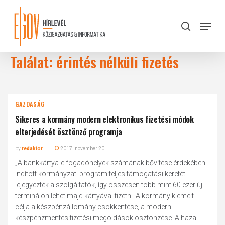
Skip
to
Menu
search
main
Close
content
Menu
Találat: érintés nélküli fizetés
GAZDASÁG
Sikeres a kormány modern elektronikus fizetési módok
elterjedését ösztönző programja
by
redaktor
2017. november 20.
„A bankkártya-elfogadóhelyek számának bővítése érdekében
indított kormányzati program teljes támogatási keretét
lejegyezték a szolgáltatók, így összesen több mint 60 ezer új
terminálon lehet majd kártyával fizetni. A kormány kiemelt
célja a készpénzállomány csökkentése, a modern
készpénzmentes fizetési megoldások ösztönzése. A hazai