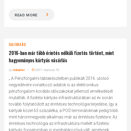
READ MORE
GAZDASÁG
2016-ban már több érintés nélküli fizetés történt, mint
hagyományos kártyás vásárlás
by
redaktor
2017. március 19.
„ A Pénzforgalmi táblakészletben publikált 2016. utolsó
negyedévére vonatkozó adatok is az elektronikus
pénzforgalom korábbi időszakokat jellemző emelkedését
mutatták. A fizetési kártyás infrastruktúrában az év során
tovább folytatódott az érintéses technológia terjedése, így a
kártyák közel 63 százaléka, a POS termináloknak pedig több
mint háromnegyede alkalmas már az érintéses fizetésre. Az
érintéses technológia az infrastruktúra mellett a fizetési
kártyás forgalomban is meghatározóvá vált, amelynek