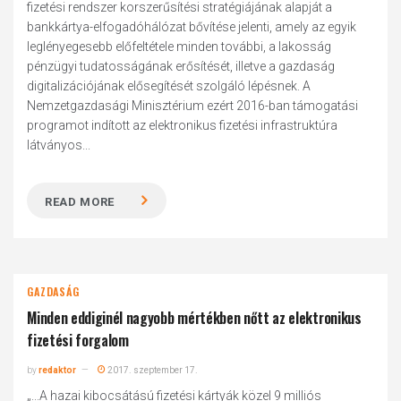
fizetési rendszer korszerűsítési stratégiájának alapját a
bankkártya-elfogadóhálózat bővítése jelenti, amely az egyik
leglényegesebb előfeltétele minden további, a lakosság
pénzügyi tudatosságának erősítését, illetve a gazdaság
digitalizációjának elősegítését szolgáló lépésnek. A
Nemzetgazdasági Minisztérium ezért 2016-ban támogatási
programot indított az elektronikus fizetési infrastruktúra
látványos...
READ MORE
GAZDASÁG
Minden eddiginél nagyobb mértékben nőtt az elektronikus
fizetési forgalom
by
redaktor
2017. szeptember 17.
„...A hazai kibocsátású fizetési kártyák közel 9 milliós