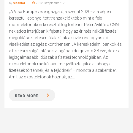
by
redaktor
2012. szeptember 17.
„A Visa Europe vezérigazgatója szerint 2020-ra a cégen
keresztül lebonyolított tranzakciók több mint a fele
mobiltelefonokon keresztül fog történni. Peter Ayliffe a CNN-
nek adott interjúban kifejtette, hogy az érintés nélküli fizetési
megoldások teljesen átalakítják az üzleti és fogyasztói
viselkedést az egész kontinensen. „A kereskedelmi bankok és
a fizetési szolgáltatások világában dolgozom 38 éve, de ez a
legizgalmasabb időszak a fizetési technológiában. Az
okostelefonok radikálisan megváltoztatják azt, ahogy a
fizetések történnek, és a fejlődnek” – mondta a szakember.
Amit az okostelefonok hoznak, az...
READ MORE