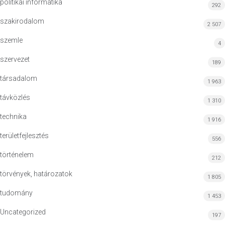
politikai informatika
292
szakirodalom
2 507
szemle
4
szervezet
189
társadalom
1 963
távközlés
1 310
technika
1 916
területfejlesztés
556
történelem
212
törvények, határozatok
1 805
tudomány
1 453
Uncategorized
197