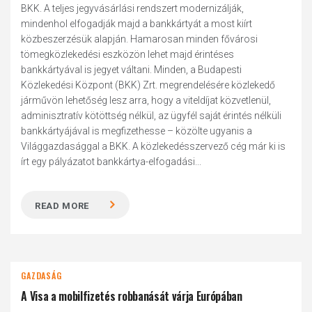
BKK. A teljes jegyvásárlási rendszert modernizálják,
mindenhol elfogadják majd a bankkártyát a most kiírt
közbeszerzésük alapján. Hamarosan minden fővárosi
tömegközlekedési eszközön lehet majd érintéses
bankkártyával is jegyet váltani. Minden, a Budapesti
Közlekedési Központ (BKK) Zrt. megrendelésére közlekedő
járművön lehetőség lesz arra, hogy a viteldíjat közvetlenül,
adminisztratív kötöttség nélkül, az ügyfél saját érintés nélküli
bankkártyájával is megfizethesse – közölte ugyanis a
Világgazdasággal a BKK. A közlekedésszervező cég már ki is
írt egy pályázatot bankkártya-elfogadási...
READ MORE
GAZDASÁG
A Visa a mobilfizetés robbanását várja Európában