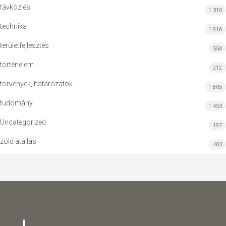
távközlés
1 310
technika
1 916
területfejlesztés
556
történelem
212
törvények, határozatok
1 805
tudomány
1 453
Uncategorized
197
zöld átállás
403