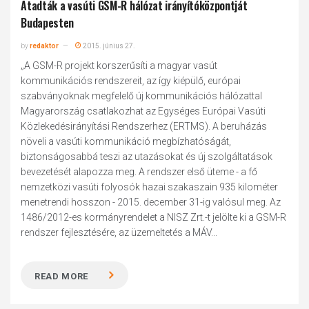
Átadták a vasúti GSM-R hálózat irányítóközpontját
Budapesten
by
redaktor
2015. június 27.
„A GSM-R projekt korszerűsíti a magyar vasút
kommunikációs rendszereit, az így kiépülő, európai
szabványoknak megfelelő új kommunikációs hálózattal
Magyarország csatlakozhat az Egységes Európai Vasúti
Közlekedésirányítási Rendszerhez (ERTMS). A beruházás
növeli a vasúti kommunikáció megbízhatóságát,
biztonságosabbá teszi az utazásokat és új szolgáltatások
bevezetését alapozza meg. A rendszer első üteme - a fő
nemzetközi vasúti folyosók hazai szakaszain 935 kilométer
menetrendi hosszon - 2015. december 31-ig valósul meg. Az
1486/2012-es kormányrendelet a NISZ Zrt.-t jelölte ki a GSM-R
rendszer fejlesztésére, az üzemeltetés a MÁV...
READ MORE