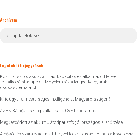
Archívum
Archívum
Legutóbbi bejegyzések
Közfinanszírozású számítási kapacitás és alkalmazott MI-vel
foglalkozó startupok – Mélyelemzés a lengyel MI-gyárak
ökoszisztémájáról
Ki felügyeli a mesterséges intelligenciát Magyarországon?
Az ENISA bővíti szerepvállalását a CVE Programban
Megkezdődött az akkumulátoripar átfogó, országos ellenőrzése
A hőség és szárazság miatti helyzet legkritikusabb öt napja következik –