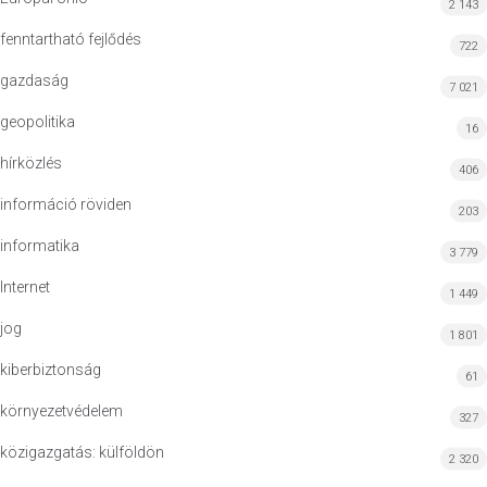
2 143
fenntartható fejlődés
722
gazdaság
7 021
geopolitika
16
hírközlés
406
információ röviden
203
informatika
3 779
Internet
1 449
jog
1 801
kiberbiztonság
61
környezetvédelem
327
közigazgatás: külföldön
2 320