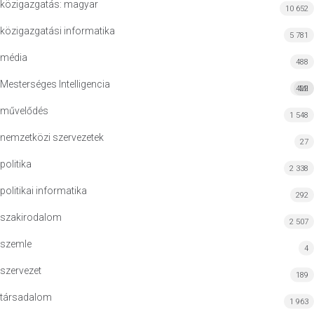
közigazgatás: magyar
10 652
közigazgatási informatika
5 781
média
488
Mesterséges Intelligencia
422
MI
művelődés
1 548
nemzetközi szervezetek
27
politika
2 338
politikai informatika
292
szakirodalom
2 507
szemle
4
szervezet
189
társadalom
1 963