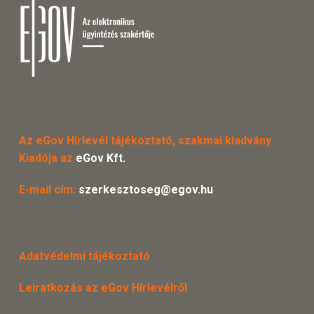
Az eGov Hírlevél tájékoztató, szakmai kiadvány.
Kiadója az
eGov Kft.
E-mail cím:
szerkesztoseg@egov.hu
Adatvédelmi tájékoztató
Leiratkozás az eGov Hírlevélről