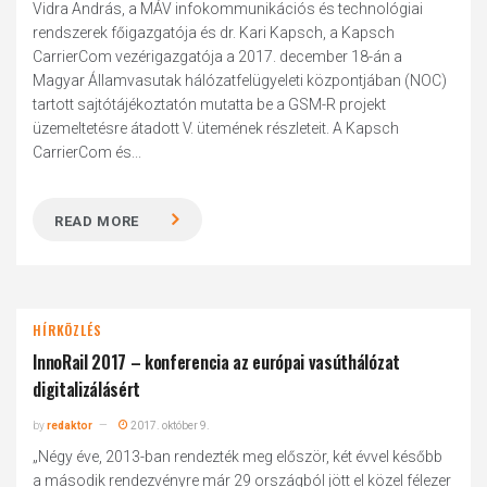
Vidra András, a MÁV infokommunikációs és technológiai
rendszerek főigazgatója és dr. Kari Kapsch, a Kapsch
CarrierCom vezérigazgatója a 2017. december 18-án a
Magyar Államvasutak hálózatfelügyeleti központjában (NOC)
tartott sajtótájékoztatón mutatta be a GSM-R projekt
üzemeltetésre átadott V. ütemének részleteit. A Kapsch
CarrierCom és...
READ MORE
HÍRKÖZLÉS
InnoRail 2017 – konferencia az európai vasúthálózat
digitalizálásért
by
redaktor
2017. október 9.
„Négy éve, 2013-ban rendezték meg először, két évvel később
a második rendezvényre már 29 országból jött el közel félezer