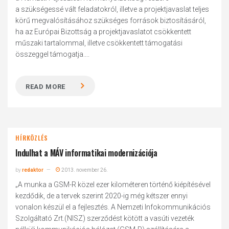
a szükségessé vált feladatokról, illetve a projektjavaslat teljes
körű megvalósításához szükséges források biztosításáról,
ha az Európai Bizottság a projektjavaslatot csökkentett
műszaki tartalommal, illetve csökkentett támogatási
összeggel támogatja....
READ MORE
HÍRKÖZLÉS
Indulhat a MÁV informatikai modernizációja
by
redaktor
2013. november 26.
„A munka a GSM-R közel ezer kilométeren történő kiépítésével
kezdődik, de a tervek szerint 2020-ig még kétszer ennyi
vonalon készül el a fejlesztés. A Nemzeti Infokommunikációs
Szolgáltató Zrt.(NISZ) szerződést kötött a vasúti vezeték