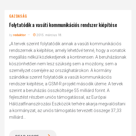
GAZDASÁG
Folytatódik a vasúti kommunikációs rendszer kiépítése
by
redaktor
2015. március 18.
„A tervek szerint folytatódik annak a vasúti kommunikációs
rendszernek a kiépítése, amely lehetővé tenné, hogy a vonatok
megállás nélkül közlekedjenek a kontinensen. A beruházásnak
köszönhetően nem lesz szükség sem a mozdony, sem a
személyzet cseréjére az országhatárokon. A kormány
szándékai szerint folytatódik a vasúti kommunikációs
rendszer kiépítése, a GSM-R projekt második üteme. A tervek
szerint a beruházás összköltsége 55 milliárd forint. A
fejlesztést részben uniós támogatással, az Európai
Hálózatfinanszírozási Eszközök terhére akarja megvalósítani
a kormányzat, az uniós támogatás tervezett összege 37,33
milliárd...