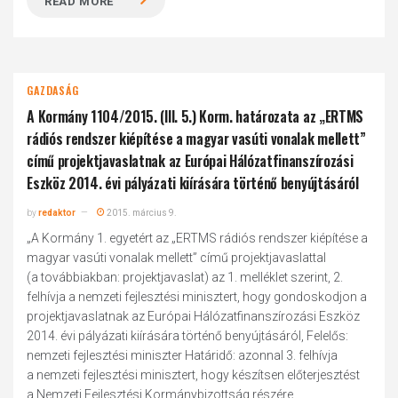
READ MORE
GAZDASÁG
A Kormány 1104/2015. (III. 5.) Korm. határozata az „ERTMS
rádiós rendszer kiépítése a magyar vasúti vonalak mellett”
című projektjavaslatnak az Európai Hálózatfinanszírozási
Eszköz 2014. évi pályázati kiírására történő benyújtásáról
by
redaktor
2015. március 9.
„A Kormány 1. egyetért az „ERTMS rádiós rendszer kiépítése a
magyar vasúti vonalak mellett” című projektjavaslattal
(a továbbiakban: projektjavaslat) az 1. melléklet szerint, 2.
felhívja a nemzeti fejlesztési minisztert, hogy gondoskodjon a
projektjavaslatnak az Európai Hálózatfinanszírozási Eszköz
2014. évi pályázati kiírására történő benyújtásáról, Felelős:
nemzeti fejlesztési miniszter Határidő: azonnal 3. felhívja
a nemzeti fejlesztési minisztert, hogy készítsen előterjesztést
a Nemzeti Fejlesztési Kormánybizottság részére