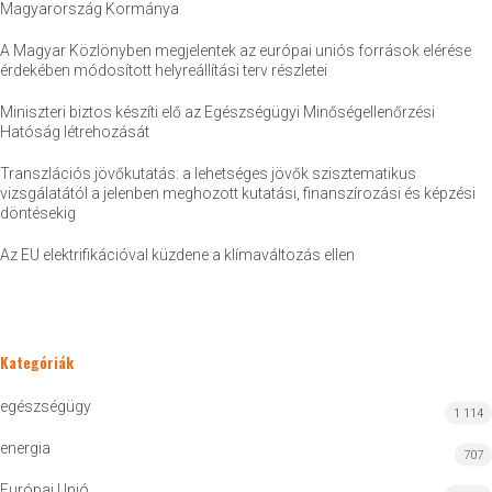
Magyarország Kormánya
A Magyar Közlönyben megjelentek az európai uniós források elérése
érdekében módosított helyreállítási terv részletei
Miniszteri biztos készíti elő az Egészségügyi Minőségellenőrzési
Hatóság létrehozását
Transzlációs jövőkutatás: a lehetséges jövők szisztematikus
vizsgálatától a jelenben meghozott kutatási, finanszírozási és képzési
döntésekig
Az EU elektrifikációval küzdene a klímaváltozás ellen
Kategóriák
egészségügy
1 114
energia
707
Európai Unió