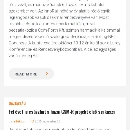
résztvevő, és már az előadók 60 százaléka is külföldi
szakember volt. Az InnoRail néhány év alatt a régió egyik
legrangosabb vasúti szakmai rendezvényévé vált. Most
tovább erősödik a konferencia tematikája, mivel
becsatlakozik a Com-Forth Kft. szintén harmadik alkalommal
megrendezésre kerülő szakági konferenciája, a Rolling-NET
Congress. A konferenciára október 10-12-én kerül sor a Lurdy
Konferencia- és Rendezvényközpontban. A cél az egységes
vasúti térség Az...
READ MORE
GAZDASÁG
Fél évet is csúszhat a hazai GSM-R projekt első szakasza
by
redaktor
2015. november 26.
„Mint már többször is megírtuk, az Európai Unió hosszú