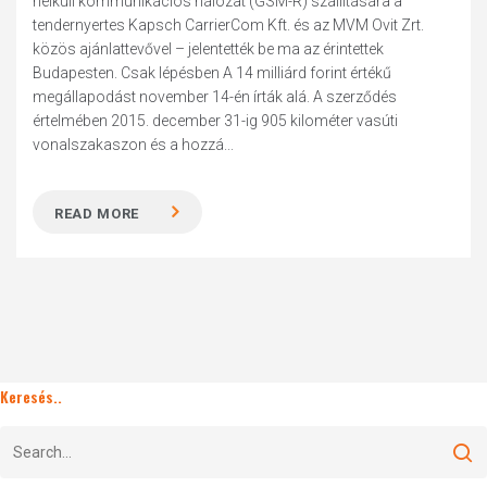
nélküli kommunikációs hálózat (GSM-R) szállítására a
tendernyertes Kapsch CarrierCom Kft. és az MVM Ovit Zrt.
közös ajánlattevővel – jelentették be ma az érintettek
Budapesten. Csak lépésben A 14 milliárd forint értékű
megállapodást november 14-én írták alá. A szerződés
értelmében 2015. december 31-ig 905 kilométer vasúti
vonalszakaszon és a hozzá...
READ MORE
Keresés..