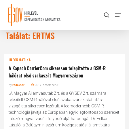
Skip
to
Menu
search
main
Close
content
Menu
Találat: ERTMS
INFORMATIKA
A Kapsch CarrierCom sikeresen telepítette a GSM-R
hálózat első szakaszát Magyarországon
by
redaktor
2017. december 31.
„A Magyar Államvasutak Zrt. és a GYSEV Zrt. számára
telepített GSM-R hálózat első szakaszának stabilitás-
vizsgálata sikeresen lezárult. A legmodernebb GSM-R
technológia javítja az Európában egyik legfontosabb szerepet
játszó magyar vasúti folyosó átjárhatóságát. Dr. Felkai
László, a Belügyminisztérium közigazgatási államtitkára,