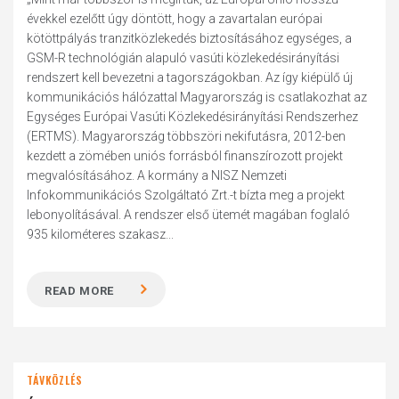
évekkel ezelőtt úgy döntött, hogy a zavartalan európai
kötöttpályás tranzitközlekedés biztosításához egységes, a
GSM-R technológián alapuló vasúti közlekedésirányítási
rendszert kell bevezetni a tagországokban. Az így kiépülő új
kommunikációs hálózattal Magyarország is csatlakozhat az
Egységes Európai Vasúti Közlekedésirányítási Rendszerhez
(ERTMS). Magyarország többszöri nekifutásra, 2012-ben
kezdett a zömében uniós forrásból finanszírozott projekt
megvalósításához. A kormány a NISZ Nemzeti
Infokommunikációs Szolgáltató Zrt.-t bízta meg a projekt
lebonyolításával. A rendszer első ütemét magában foglaló
935 kilométeres szakasz...
READ MORE
TÁVKÖZLÉS