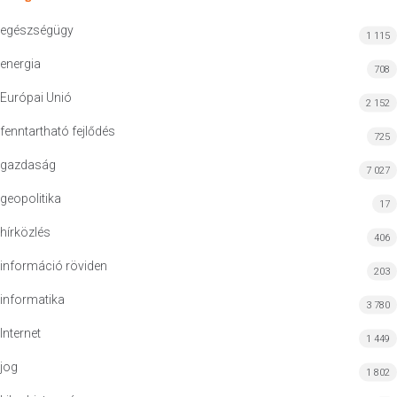
egészségügy
1 115
energia
708
Európai Unió
2 152
fenntartható fejlődés
725
gazdaság
7 027
geopolitika
17
hírközlés
406
információ röviden
203
informatika
3 780
Internet
1 449
jog
1 802