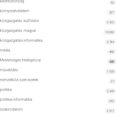
kiberbiztonság
62
környezetvédelem
327
közigazgatás: külföldön
2 322
közigazgatás: magyar
10 662
közigazgatási informatika
5 784
média
488
Mesterséges Intelligencia
428
MI
művelődés
1 550
nemzetközi szervezetek
27
politika
2 340
politikai informatika
292
szakirodalom
2 511