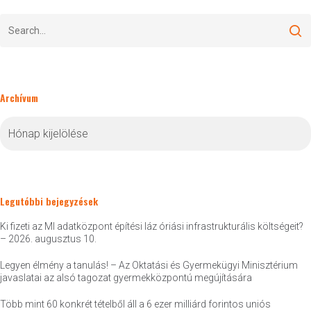
Archívum
Archívum
Legutóbbi bejegyzések
Ki fizeti az MI adatközpont építési láz óriási infrastrukturális költségeit?
– 2026. augusztus 10.
Legyen élmény a tanulás! – Az Oktatási és Gyermekügyi Minisztérium
javaslatai az alsó tagozat gyermekközpontú megújítására
Több mint 60 konkrét tételből áll a 6 ezer milliárd forintos uniós