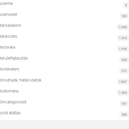
szemle
4
szervezet
190
társadalom
1 966
távközlés
1 310
technika
1 918
területfejlesztés
556
történelem
212
törvények, határozatok
1 807
tudomány
1 455
Uncategorized
197
zöld átállás
406