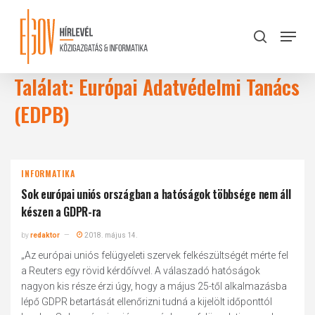
Skip
to
Menu
search
main
Close
content
Menu
Találat: Európai Adatvédelmi Tanács
(EDPB)
INFORMATIKA
Sok európai uniós országban a hatóságok többsége nem áll
készen a GDPR-ra
by
redaktor
2018. május 14.
„Az európai uniós felügyeleti szervek felkészültségét mérte fel
a Reuters egy rövid kérdőívvel. A válaszadó hatóságok
nagyon kis része érzi úgy, hogy a május 25-től alkalmazásba
lépő GDPR betartását ellenőrizni tudná a kijelölt időponttól