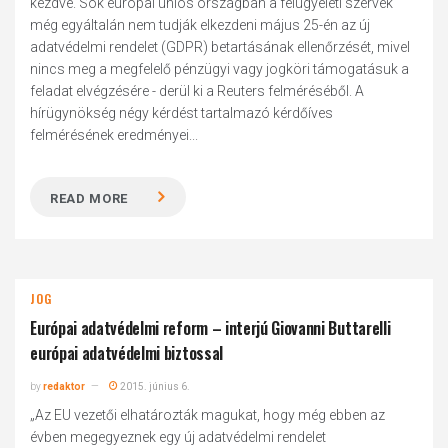
kezdve. Sok európai uniós országban a felügyeleti szervek
még egyáltalán nem tudják elkezdeni május 25-én az új
adatvédelmi rendelet (GDPR) betartásának ellenőrzését, mivel
nincs meg a megfelelő pénzügyi vagy jogköri támogatásuk a
feladat elvégzésére - derül ki a Reuters felméréséből. A
hírügynökség négy kérdést tartalmazó kérdőíves
felmérésének eredményei...
READ MORE
JOG
Európai adatvédelmi reform – interjú Giovanni Buttarelli
európai adatvédelmi biztossal
by
redaktor
2015. június 6.
„Az EU vezetői elhatározták magukat, hogy még ebben az
évben megegyeznek egy új adatvédelmi rendelet