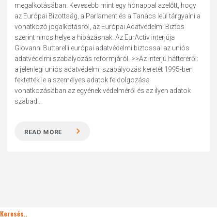
megalkotásában. Kevesebb mint egy hónappal azelőtt, hogy
az Európai Bizottság, a Parlament és a Tanács leül tárgyalni a
vonatkozó jogalkotásról, az Európai Adatvédelmi Biztos
szerint nincs helye a hibázásnak. Az EurActiv interjúja
Giovanni Buttarelli európai adatvédelmi biztossal az uniós
adatvédelmi szabályozás reformjáról. >>Az interjú hátteréről:
a jelenlegi uniós adatvédelmi szabályozás keretét 1995-ben
fektették le a személyes adatok feldolgozása
vonatkozásában az egyének védelméről és az ilyen adatok
szabad...
READ MORE
Keresés..