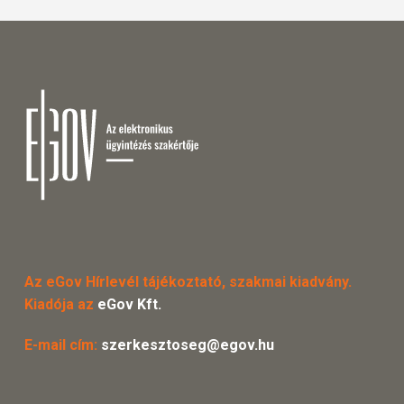
Az eGov Hírlevél tájékoztató, szakmai kiadvány.
Kiadója az
eGov Kft.
E-mail cím:
szerkesztoseg@egov.hu