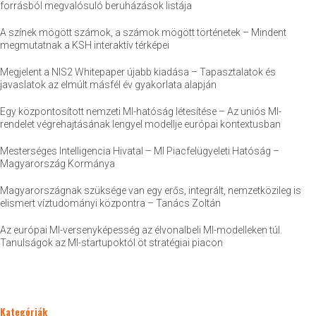
forrásból megvalósuló beruházások listája
A színek mögött számok, a számok mögött történetek – Mindent
megmutatnak a KSH interaktív térképei
Megjelent a NIS2 Whitepaper újabb kiadása – Tapasztalatok és
javaslatok az elmúlt másfél év gyakorlata alapján
Egy központosított nemzeti MI-hatóság létesítése – Az uniós MI-
rendelet végrehajtásának lengyel modellje európai kontextusban
Mesterséges Intelligencia Hivatal – MI Piacfelügyeleti Hatóság –
Magyarország Kormánya
Magyarországnak szüksége van egy erős, integrált, nemzetközileg is
elismert víztudományi központra – Tanács Zoltán
Az európai MI-versenyképesség az élvonalbeli MI-modelleken túl.
Tanulságok az MI-startupoktól öt stratégiai piacon
Kategóriák