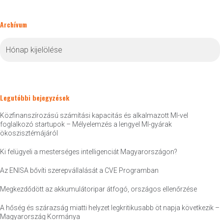
Archívum
Archívum
Legutóbbi bejegyzések
Közfinanszírozású számítási kapacitás és alkalmazott MI-vel
foglalkozó startupok – Mélyelemzés a lengyel MI-gyárak
ökoszisztémájáról
Ki felügyeli a mesterséges intelligenciát Magyarországon?
Az ENISA bővíti szerepvállalását a CVE Programban
Megkezdődött az akkumulátoripar átfogó, országos ellenőrzése
A hőség és szárazság miatti helyzet legkritikusabb öt napja következik –
Magyarország Kormánya