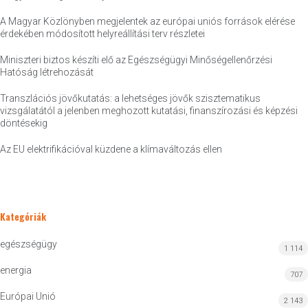
A Magyar Közlönyben megjelentek az európai uniós források elérése
érdekében módosított helyreállítási terv részletei
Miniszteri biztos készíti elő az Egészségügyi Minőségellenőrzési
Hatóság létrehozását
Transzlációs jövőkutatás: a lehetséges jövők szisztematikus
vizsgálatától a jelenben meghozott kutatási, finanszírozási és képzési
döntésekig
Az EU elektrifikációval küzdene a klímaváltozás ellen
Kategóriák
egészségügy
1 114
energia
707
Európai Unió
2 143