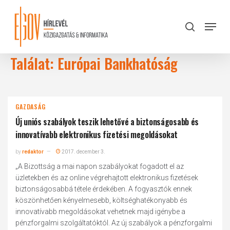
Skip
to
Menu
search
main
Close
content
Menu
Találat: Európai Bankhatóság
GAZDASÁG
Új uniós szabályok teszik lehetővé a biztonságosabb és
innovatívabb elektronikus fizetési megoldásokat
by
redaktor
2017. december 3.
„A Bizottság a mai napon szabályokat fogadott el az
üzletekben és az online végrehajtott elektronikus fizetések
biztonságosabbá tétele érdekében. A fogyasztók ennek
köszönhetően kényelmesebb, költséghatékonyabb és
innovatívabb megoldásokat vehetnek majd igénybe a
pénzforgalmi szolgáltatóktól. Az új szabályok a pénzforgalmi