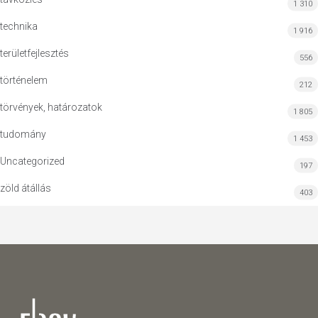
1 310
technika
1 916
területfejlesztés
556
történelem
212
törvények, határozatok
1 805
tudomány
1 453
Uncategorized
197
zöld átállás
403