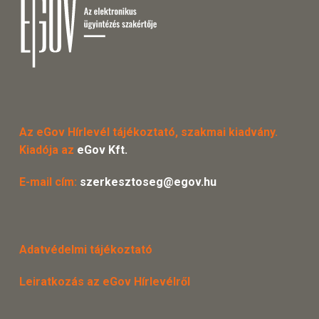
Az eGov Hírlevél tájékoztató, szakmai kiadvány.
Kiadója az
eGov Kft.
E-mail cím:
szerkesztoseg@egov.hu
Adatvédelmi tájékoztató
Leiratkozás az eGov Hírlevélről