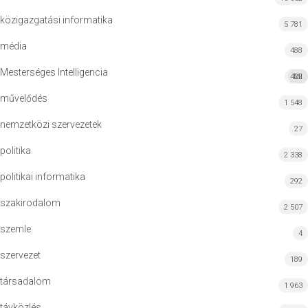
közigazgatási informatika
5 781
média
488
Mesterséges Intelligencia
422
MI
művelődés
1 548
nemzetközi szervezetek
27
politika
2 338
politikai informatika
292
szakirodalom
2 507
szemle
4
szervezet
189
társadalom
1 963
távközlés