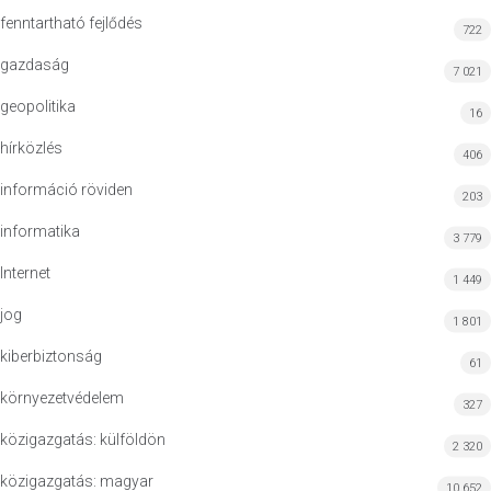
fenntartható fejlődés
722
gazdaság
7 021
geopolitika
16
hírközlés
406
információ röviden
203
informatika
3 779
Internet
1 449
jog
1 801
kiberbiztonság
61
környezetvédelem
327
közigazgatás: külföldön
2 320
közigazgatás: magyar
10 652