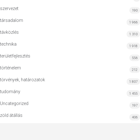
szervezet
190
társadalom
1 966
távközlés
1 310
technika
1 918
területfejlesztés
556
történelem
212
törvények, határozatok
1 807
tudomány
1 455
Uncategorized
197
zöld átállás
406