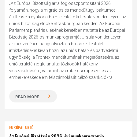
„Az Európai Bizottság arra fog összpontosítani 2026
folyamán, hogy a migrációs és menekültügyi paktumot
átültesse a gyakorlatba – jelentette ki Ursula von der Leyen, az
uniós bizottság elnöke Strasbourgban kedden. Az Európai
Parlament plenáris ülésének keretében mutatta be az Európai
Bizottság 2026-os munkaprogramját Ursula von der Leyen,
aki beszédében hangsúlyozta: a brüsszeli testület
intézkedéseket kíván hozni az uniós határ- és partvédelmi
ügynökség, a Frontex mandátumának megerősítésére, az
unió területén jogtalanul tartózkodók hatékony
visszaküldésére, valamint az embercsempészet és az
emberkereskedelem felszámolását célzó szankciókra....
READ MORE
EURÓPAI UNIÓ
Az Európai Bizottság 2026. évi munkaprogramja