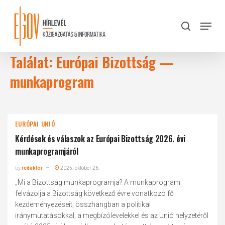
Skip
to
Menu
search
main
Close
content
Menu
Találat: Európai Bizottság —
munkaprogram
EURÓPAI UNIÓ
Kérdések és válaszok az Európai Bizottság 2026. évi
munkaprogramjáról
by
redaktor
2025. október 26.
„Mi a Bizottság munkaprogramja? A munkaprogram
felvázolja a Bizottság következő évre vonatkozó fő
kezdeményezéseit, összhangban a politikai
iránymutatásokkal, a megbízólevelekkel és az Unió helyzetéről