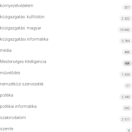
környezetvédelem
327
közigazgatás: külföldön
2 322
közigazgatás: magyar
10 662
közigazgatási informatika
5 784
média
488
Mesterséges Intelligencia
428
MI
művelődés
1 550
nemzetközi szervezetek
27
politika
2 340
politikai informatika
292
szakirodalom
2 511
szemle
4