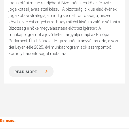
jogalkotási menetrendjébe. A Bizottság idén közel félszáz
jogalkotási javaslattal készül. A bizottsági ciklus első évének
jogalkotási stratégiája mindig kiemelt fontosságú, hiszen
következtetést enged arra, hogy miként kívánja valóra váltani a
Bizottság elnöke megválasztása előtt tett ígéreteit. A
munkaprogramot a jövő héten tárgyalja majd az Európai
Parlament. Új kihívások ide, gazdasági irányváltás oda, a von
der Leyen-féle 2025. évi munkaprogram sok szempontból
komoly hasonlóságot mutat az...
READ MORE
Keresés..