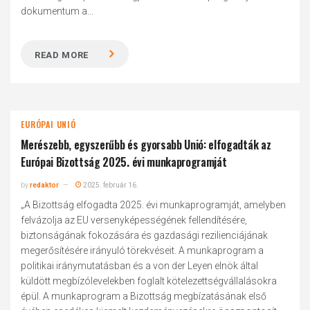
dokumentum a...
READ MORE
EURÓPAI UNIÓ
Merészebb, egyszerűbb és gyorsabb Unió: elfogadták az
Európai Bizottság 2025. évi munkaprogramját
by
redaktor
2025. február 16.
„A Bizottság elfogadta 2025. évi munkaprogramját, amelyben
felvázolja az EU versenyképességének fellendítésére,
biztonságának fokozására és gazdasági rezilienciájának
megerősítésére irányuló törekvéseit. A munkaprogram a
politikai iránymutatásban és a von der Leyen elnök által
küldött megbízólevelekben foglalt kötelezettségvállalásokra
épül. A munkaprogram a Bizottság megbízatásának első