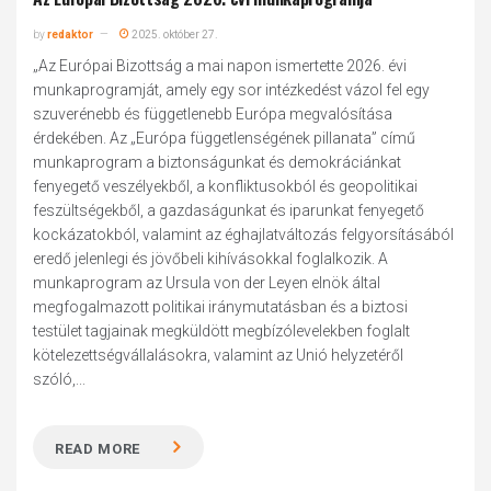
by
redaktor
2025. október 27.
„Az Európai Bizottság a mai napon ismertette 2026. évi
munkaprogramját, amely egy sor intézkedést vázol fel egy
szuverénebb és függetlenebb Európa megvalósítása
érdekében. Az „Európa függetlenségének pillanata” című
munkaprogram a biztonságunkat és demokráciánkat
fenyegető veszélyekből, a konfliktusokból és geopolitikai
feszültségekből, a gazdaságunkat és iparunkat fenyegető
kockázatokból, valamint az éghajlatváltozás felgyorsításából
eredő jelenlegi és jövőbeli kihívásokkal foglalkozik. A
munkaprogram az Ursula von der Leyen elnök által
megfogalmazott politikai iránymutatásban és a biztosi
testület tagjainak megküldött megbízólevelekben foglalt
kötelezettségvállalásokra, valamint az Unió helyzetéről
szóló,...
READ MORE