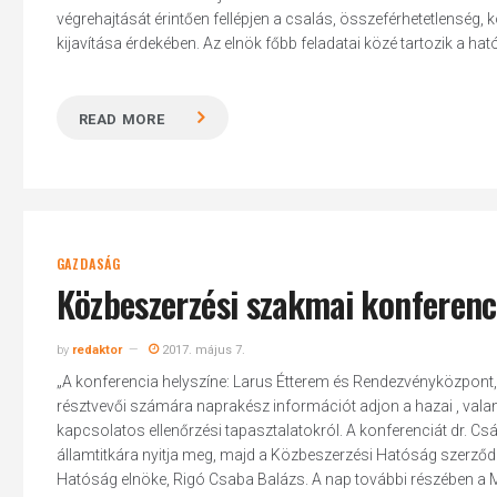
végrehajtását érintően fellépjen a csalás, összeférhetetlenség,
kijavítása érdekében. Az elnök főbb feladatai közé tartozik a hat
READ MORE
Hit enter to search or ESC to close
GAZDASÁG
Közbeszerzési szakmai konferenc
by
redaktor
2017. május 7.
„A konferencia helyszíne: Larus Étterem és Rendezvényközpont,
résztvevői számára naprakész információt adjon a hazai , val
kapcsolatos ellenőrzési tapasztalatokról. A konferenciát dr. Csá
államtitkára nyitja meg, majd a Közbeszerzési Hatóság szerződés
Hatóság elnöke, Rigó Csaba Balázs. A nap további részében a M