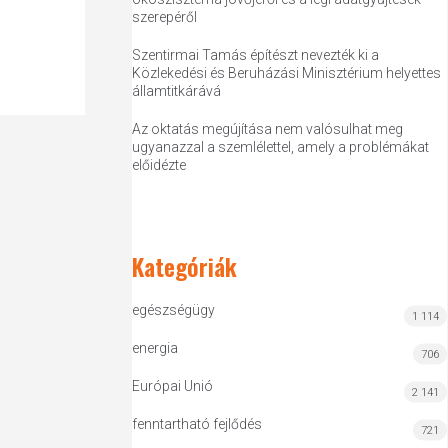
szerepéről
Szentirmai Tamás építészt nevezték ki a
Közlekedési és Beruházási Minisztérium helyettes
államtitkárává
Az oktatás megújítása nem valósulhat meg
ugyanazzal a szemlélettel, amely a problémákat
előidézte
Kategóriák
egészségügy
1 114
energia
706
Európai Unió
2 141
fenntartható fejlődés
721