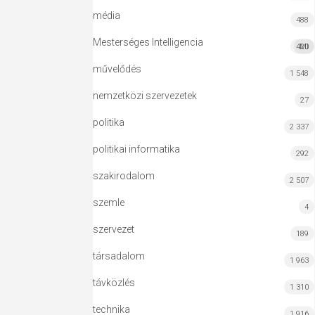
média
488
Mesterséges Intelligencia
420
MI
művelődés
1 548
nemzetközi szervezetek
27
politika
2 337
politikai informatika
292
szakirodalom
2 507
szemle
4
szervezet
189
társadalom
1 963
távközlés
1 310
technika
1 916