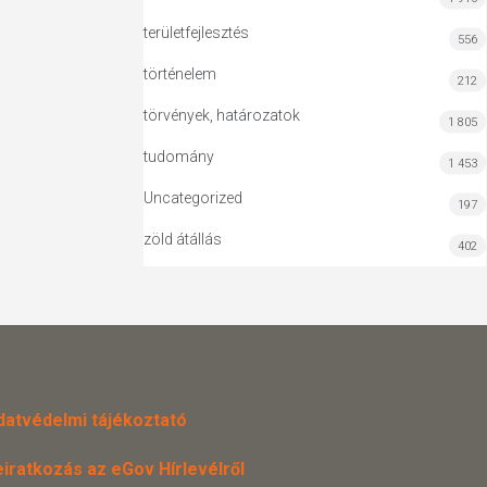
területfejlesztés
556
történelem
212
törvények, határozatok
1 805
tudomány
1 453
Uncategorized
197
zöld átállás
402
datvédelmi tájékoztató
eiratkozás az eGov Hírlevélről