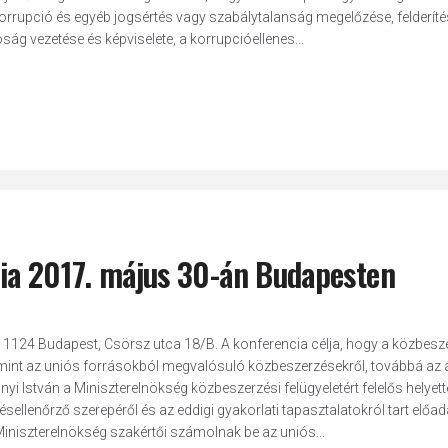
 korrupció és egyéb jogsértés vagy szabálytalanság megelőzése, felderíté
óság vezetése és képviselete, a korrupcióellenes...
ia 2017. május 30-án Budapesten
 1124 Budapest, Csörsz utca 18/B. A konferencia célja, hogy a közbesz
amint az uniós forrásokból megvalósuló közbeszerzésekről, továbbá az 
nyi István a Miniszterelnökség közbeszerzési felügyeletért felelős helyet
ellenőrző szerepéről és az eddigi gyakorlati tapasztalatokról tart előad
iniszterelnökség szakértői számolnak be az uniós...