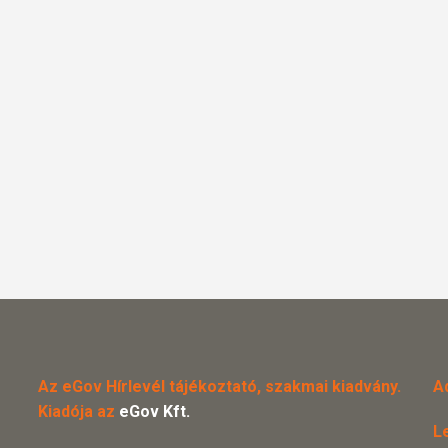
Az eGov Hírlevél tájékoztató, szakmai kiadvány.
A
Kiadója az
eGov Kft.
L