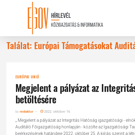
Skip
to
main
content
Találat: Európai Támogatásokat Audit
EURÓPAI UNIÓ
Megjelent a pályázat az Integrit
betöltésére
by
redaktor
2022. október 16.
„ Megjelent a pályázat az Integritás Hatóság igazgatósági - eln
Auditáló Főigazgatóság honlapján - közölte az Igazgatósági Ta
beérkezésének határideje 2022. október 25. A kiírás szerint a l