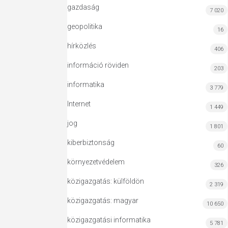
gazdaság
7 020
geopolitika
16
hírközlés
406
információ röviden
203
informatika
3 779
Internet
1 449
jog
1 801
kiberbiztonság
60
környezetvédelem
326
közigazgatás: külföldön
2 319
közigazgatás: magyar
10 650
közigazgatási informatika
5 781