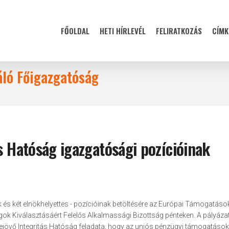
FŐOLDAL
HETI HÍRLEVÉL
FELIRATKOZÁS
CÍMK
áló Főigazgatóság
ás Hatóság igazgatósági pozícióinak
ök és két elnökhelyettes - pozícióinak betöltésére az Európai Támogatáso
gok Kiválasztásáért Felelős Alkalmassági Bizottság pénteken. A pályáza
étrejövő Integritás Hatóság feladata, hogy az uniós pénzügyi támogatások