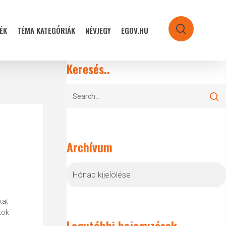
ÉK
TÉMA KATEGÓRIÁK
NÉVJEGY
EGOV.HU
search
Keresés..
Archívum
Archívum
kat
tok
Legutóbbi bejegyzések