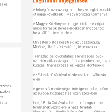
se és
A hőség és szárazság miatti helyzet legkritikusabb
öt napja következik – Magyarország Kormánya
A Magyar Közlönyben megjelentek az európai
uniós források elérése érdekében módosított
helyreállítási terv részletei
Miniszteri biztos készíti elő az Egészségügyi
Minőségellenőrzési Hatóság létrehozását
Transzlációs jövőkutatás: a lehetséges jövők
szisztematikus vizsgálatától a jelenben meghozott
kutatási, finanszírozási és képzési döntésekig
Az EU elektrifikációval küzdene a klímaváltozás
ellen
erzések
A generatív mesterséges intelligencia elterjedése
azokkal
az európai közigazgatási szervezetekben
tes
ást a
Interjú Balla Csillával, a Lechner fotogrammetriai
területének vezetőjével a hazai téradat-
ökoszisztéma jövőjéről és a légi adatgyűjtések