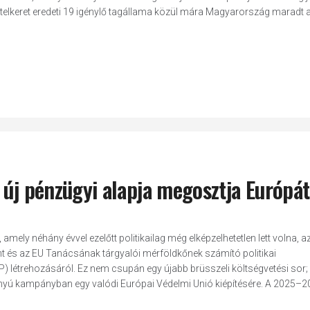
 hitelkeret eredeti 19 igénylő tagállama közül mára Magyarország maradt 
 új pénzügyi alapja megosztja Európát
amely néhány évvel ezelőtt politikailag még elképzelhetetlen lett volna, a
ent és az EU Tanácsának tárgyalói mérföldkőnek számító politikai
) létrehozásáról. Ez nem csupán egy újabb brüsszeli költségvetési sor; 
ányú kampányban egy valódi Európai Védelmi Unió kiépítésére. A 2025–2