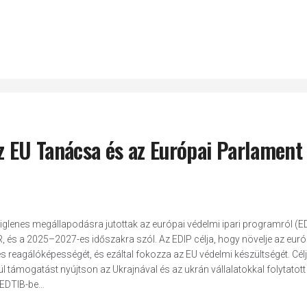
z EU Tanácsa és az Európai Parlament
iglenes megállapodásra jutottak az európai védelmi ipari programról (ED
, és a 2025–2027-es időszakra szól. Az EDIP célja, hogy növelje az euró
s reagálóképességét, és ezáltal fokozza az EU védelmi készültségét. Cél
támogatást nyújtson az Ukrajnával és az ukrán vállalatokkal folytatott
EDTIB-be...