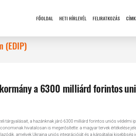
FŐOLDAL
HETI HÍRLEVÉL
FELIRATKOZÁS
CÍMK
m (EDIP)
ormány a 6300 milliárd forintos un
 tárgyalásait, a hazánknak járó 6300 milliárd forintos uniós védelmi ip
conomxnak hivatalosan is megerősítette: a magyar tervek értékelése jele
lazódik, amelyek Ukrajna uniós integrációját és a kárpátaljai kisebbség j