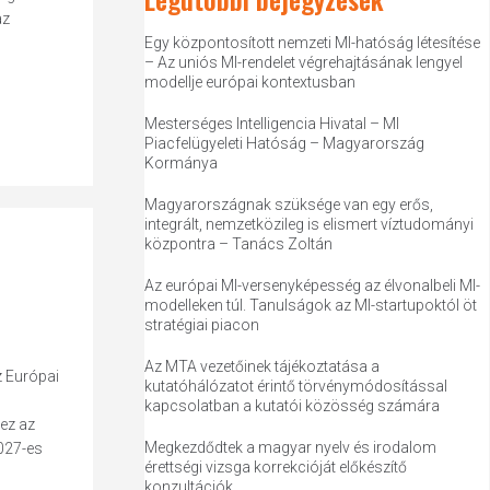
az
Egy központosított nemzeti MI-hatóság létesítése
– Az uniós MI-rendelet végrehajtásának lengyel
modellje európai kontextusban
Mesterséges Intelligencia Hivatal – MI
Piacfelügyeleti Hatóság – Magyarország
Kormánya
Magyarországnak szüksége van egy erős,
integrált, nemzetközileg is elismert víztudományi
központra – Tanács Zoltán
Az európai MI-versenyképesség az élvonalbeli MI-
modelleken túl. Tanulságok az MI-startupoktól öt
stratégiai piacon
Az MTA vezetőinek tájékoztatása a
z Európai
kutatóhálózatot érintő törvénymódosítással
kapcsolatban a kutatói közösség számára
ez az
Megkezdődtek a magyar nyelv és irodalom
027-es
érettségi vizsga korrekcióját előkészítő
konzultációk