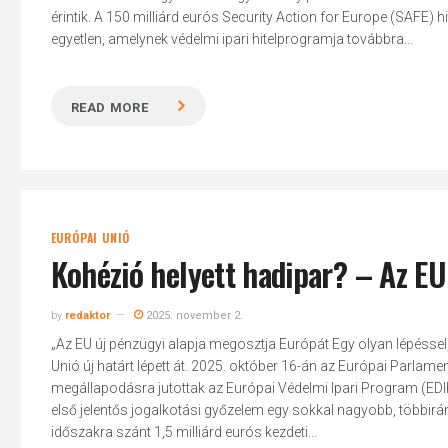
érintik. A 150 milliárd eurós Security Action for Europe (SAFE)
egyetlen, amelynek védelmi ipari hitelprogramja továbbra...
READ MORE
Hit enter to search or ESC to close
EURÓPAI UNIÓ
Kohézió helyett hadipar? – Az EU
by
redaktor
2025. november 2.
„Az EU új pénzügyi alapja megosztja Európát Egy olyan lépéssel, 
Unió új határt lépett át. 2025. október 16-án az Európai Parlam
megállapodásra jutottak az Európai Védelmi Ipari Program (EDIP
első jelentős jogalkotási győzelem egy sokkal nagyobb, többir
időszakra szánt 1,5 milliárd eurós kezdeti...