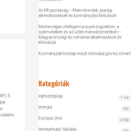
Az MI-gazdaság – Makrotrendek, iparági
átrendeződések és kormányzási kihívások
Mesterséges intelligencia a pénzügyekben, a
számvitelben és az üzleti menedzsmentben –
Magyarországi és romániai alkalmazások és
kihívások
Kormányzati honlap indult mihivatal.gov.hu címen!
Kategóriák
IP). E
egészségügy
1 114
pai
energia
ja
707
 védelmi
Európai Unió
2 150
fenntartható fejlődés