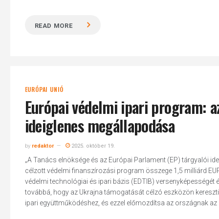
READ MORE
EURÓPAI UNIÓ
Európai védelmi ipari program: a
ideiglenes megállapodása
by
redaktor
2025. október 19.
„A Tanács elnöksége és az Európai Parlament (EP) tárgyalói ide
célzott védelmi finanszírozási program összege 1,5 milliárd EUR
védelmi technológiai és ipari bázis (EDTIB) versenyképességét é
továbbá, hogy az Ukrajna támogatását célzó eszközön keresztül 
ipari együttműködéshez, és ezzel előmozdítsa az országnak az 