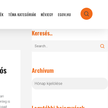
ÉK
TÉMA KATEGÓRIÁK
NÉVJEGY
EGOV.HU
search
Keresés..
iós
Archívum
Archívum
ari
nleg is
Legutóbbi bejegyzések
ogait