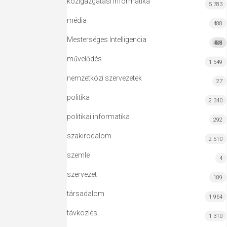
közigazgatási informatika
5 783
média
488
Mesterséges Intelligencia
428
MI
művelődés
1 549
nemzetközi szervezetek
27
politika
2 340
politikai informatika
292
szakirodalom
2 510
szemle
4
szervezet
189
társadalom
1 964
távközlés
1 310