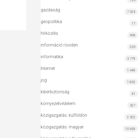
724
gazdaság
7 024
geopolitika
17
hírközlés
406
információ röviden
203
informatika
3 779
Internet
1 449
jog
1 802
kiberbiztonság
61
környezetvédelem
327
közigazgatás: külföldön
2 322
közigazgatás: magyar
10 659