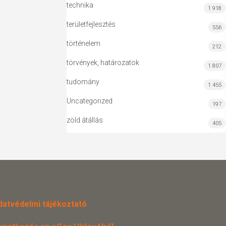
technika
1 918
területfejlesztés
556
történelem
212
törvények, határozatok
1 807
tudomány
1 455
Uncategorized
197
zöld átállás
405
datvédelmi tájékoztató