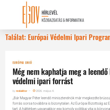
Skip
to
main
content
Találat: Európai Védelmi Ipari Progra
EURÓPAI UNIÓ
Még nem kaphatja meg a leendő k
védelmi ipari forrást
by
redaktor
2026. május 4.
„Bár Magyar Péter leendő miniszterelnök már megkezdte brüsszeli
forrás sorsa továbbra is bizonytalan. Az Európai Bizottság az E
tart. A háttérben ugyanakkor egy komoly politikai vita is körvona