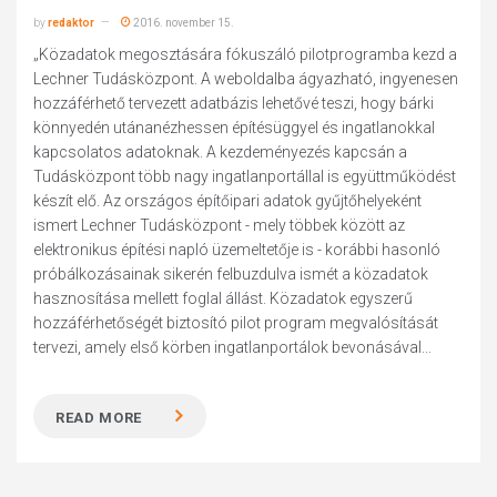
by
redaktor
2016. november 15.
„Közadatok megosztására fókuszáló pilotprogramba kezd a
Lechner Tudásközpont. A weboldalba ágyazható, ingyenesen
hozzáférhető tervezett adatbázis lehetővé teszi, hogy bárki
könnyedén utánanézhessen építésüggyel és ingatlanokkal
kapcsolatos adatoknak. A kezdeményezés kapcsán a
Tudásközpont több nagy ingatlanportállal is együttműködést
készít elő. Az országos építőipari adatok gyűjtőhelyeként
ismert Lechner Tudásközpont - mely többek között az
elektronikus építési napló üzemeltetője is - korábbi hasonló
próbálkozásainak sikerén felbuzdulva ismét a közadatok
hasznosítása mellett foglal állást. Közadatok egyszerű
hozzáférhetőségét biztosító pilot program megvalósítását
tervezi, amely első körben ingatlanportálok bevonásával...
READ MORE