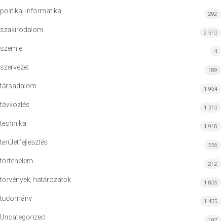
politikai informatika
292
szakirodalom
2 510
szemle
4
szervezet
189
társadalom
1 964
távközlés
1 310
technika
1 918
területfejlesztés
556
történelem
212
törvények, határozatok
1 806
tudomány
1 455
Uncategorized
197