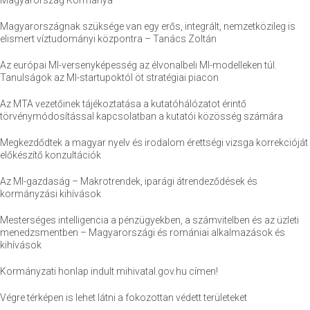
Magyarország Kormánya
Magyarországnak szüksége van egy erős, integrált, nemzetközileg is
elismert víztudományi központra – Tanács Zoltán
Az európai MI-versenyképesség az élvonalbeli MI-modelleken túl.
Tanulságok az MI-startupoktól öt stratégiai piacon
Az MTA vezetőinek tájékoztatása a kutatóhálózatot érintő
törvénymódosítással kapcsolatban a kutatói közösség számára
Megkezdődtek a magyar nyelv és irodalom érettségi vizsga korrekcióját
előkészítő konzultációk
Az MI-gazdaság – Makrotrendek, iparági átrendeződések és
kormányzási kihívások
Mesterséges intelligencia a pénzügyekben, a számvitelben és az üzleti
menedzsmentben – Magyarországi és romániai alkalmazások és
kihívások
Kormányzati honlap indult mihivatal.gov.hu címen!
Végre térképen is lehet látni a fokozottan védett területeket