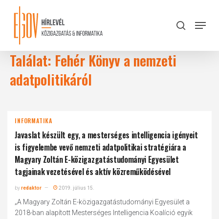
Skip
to
Menu
search
main
Close
content
Menu
Találat: Fehér Könyv a nemzeti
adatpolitikáról
INFORMATIKA
Javaslat készült egy, a mesterséges intelligencia igényeit
is figyelembe vevő nemzeti adatpolitikai stratégiára a
Magyary Zoltán E-közigazgatástudományi Egyesület
tagjainak vezetésével és aktív közreműködésével
by
redaktor
2019. július 15.
„A Magyary Zoltán E-közigazgatástudományi Egyesület a
2018-ban alapított Mesterséges Intelligencia Koalíció egyik