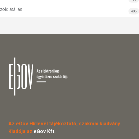
zöld átállás
405
Az eGov Hírlevél tájékoztató, szakmai kiadvány.
Kiadója az
eGov Kft.