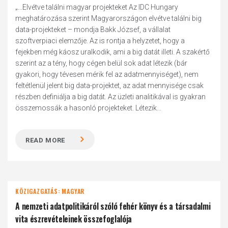
„...Elvétve találni magyar projekteket Az IDC Hungary
meghatározása szerint Magyarországon elvétve találni big
data-projekteket – mondja Bakk József, a vállalat
szoftverpiaci elemzője. Az is rontja a helyzetet, hogy a
fejekben még káosz uralkodik, ami a big datát illeti. A szakértő
szerint az a tény, hogy cégen belül sok adat létezik (bár
gyakori, hogy tévesen mérik fel az adatmennyiséget), nem
feltétlenül jelent big data-projektet, az adat mennyisége csak
részben definiálja a big datát. Az üzleti analitikával is gyakran
összemossák a hasonló projekteket. Létezik...
READ MORE
KÖZIGAZGATÁS: MAGYAR
A nemzeti adatpolitikáról szóló fehér könyv és a társadalmi
vita észrevételeinek összefoglalója