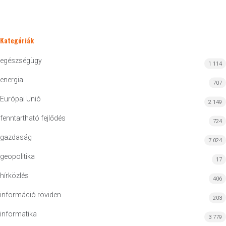
Kategóriák
egészségügy
1 114
energia
707
Európai Unió
2 149
fenntartható fejlődés
724
gazdaság
7 024
geopolitika
17
hírközlés
406
információ röviden
203
informatika
3 779