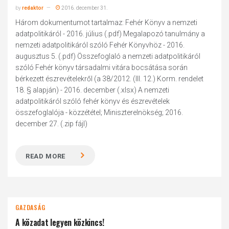
by
redaktor
2016. december 31.
Három dokumentumot tartalmaz: Fehér Könyv a nemzeti
adatpolitikáról - 2016. július (.pdf) Megalapozó tanulmány a
nemzeti adatpolitikáról szóló Fehér Könyvhöz - 2016.
augusztus 5. (.pdf) Összefoglaló a nemzeti adatpolitikáról
szóló Fehér könyv társadalmi vitára bocsátása során
bérkezett észrevételekről (a 38/2012. (III. 12.) Korm. rendelet
18. § alapján) - 2016. december (.xlsx) A nemzeti
adatpolitikáról szóló fehér könyv és észrevételek
összefoglalója - közzététel; Miniszterelnökség; 2016.
december 27. (.zip fájl)
READ MORE
GAZDASÁG
A közadat legyen közkincs!