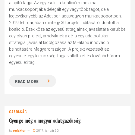
alapító tagja. Az egyesület a koalíció mind a hat
munkacsoportjába delegált egy vagy több tagot, de a
legtevékenyebb az Adatipar, adatvagyon munkacsoportban.
2019 februárjában mintegy 30 projekt indításáról döntött a
koalíció. Ezek közé az egyesület tagjainak javaslatára került be
egy olyan projekt, amelyiknek a célja egy adatpolitikai
stratégiai javaslat kidolgozása az MI-alapú innováció
beindítására Magyarországon. A projekt vezetését az
egyesület egyik elnökségi tagja vállalta el, és további három
egyesületi tag...
READ MORE
GAZDASÁG
Gyenge még a magyar adatgazdaság
by
redaktor
2017. január 30.