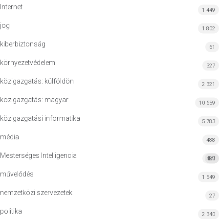
Internet
1 449
jog
1 802
kiberbiztonság
61
környezetvédelem
327
közigazgatás: külföldön
2 321
közigazgatás: magyar
10 659
közigazgatási informatika
5 783
média
488
Mesterséges Intelligencia
427
MI
művelődés
1 549
nemzetközi szervezetek
27
politika
2 340