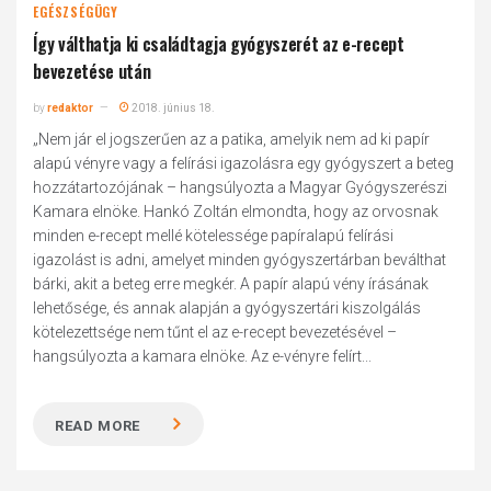
EGÉSZSÉGÜGY
Így válthatja ki családtagja gyógyszerét az e-recept
bevezetése után
by
redaktor
2018. június 18.
„Nem jár el jogszerűen az a patika, amelyik nem ad ki papír
alapú vényre vagy a felírási igazolásra egy gyógyszert a beteg
hozzátartozójának – hangsúlyozta a Magyar Gyógyszerészi
Kamara elnöke. Hankó Zoltán elmondta, hogy az orvosnak
minden e-recept mellé kötelessége papíralapú felírási
igazolást is adni, amelyet minden gyógyszertárban beválthat
bárki, akit a beteg erre megkér. A papír alapú vény írásának
lehetősége, és annak alapján a gyógyszertári kiszolgálás
kötelezettsége nem tűnt el az e-recept bevezetésével –
hangsúlyozta a kamara elnöke. Az e-vényre felírt...
READ MORE