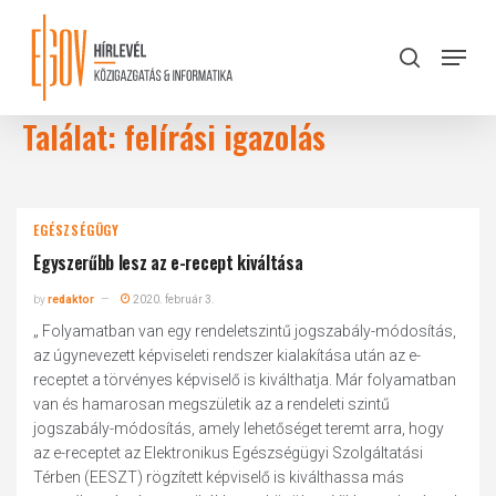
Skip
to
Menu
search
main
Close
content
Menu
Találat: felírási igazolás
EGÉSZSÉGÜGY
Egyszerűbb lesz az e-recept kiváltása
by
redaktor
2020. február 3.
„ Folyamatban van egy rendeletszintű jogszabály-módosítás,
az úgynevezett képviseleti rendszer kialakítása után az e-
receptet a törvényes képviselő is kiválthatja. Már folyamatban
van és hamarosan megszületik az a rendeleti szintű
jogszabály-módosítás, amely lehetőséget teremt arra, hogy
az e-receptet az Elektronikus Egészségügyi Szolgáltatási
Térben (EESZT) rögzített képviselő is kiválthassa más