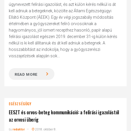
úgynevezett felírási igazolást, és azt külön kérés nélkül is át
kell adniuk a betegeknek, közölte az Állami Egészségügyi
Ellátó Központ (ÁEEK). Egy év végi jogszabály módosítás
értelmében a gyógyszereket felíró orvosoknak a
hagyományos, jól ismert recepthez hasonló, papír alapú
felírási igazolást egészen 2019. december 31-ig külön kérés
nélkül is ki kell állítaniuk és át kell adniuk a betegnek. A
hosszabbítást az indokolja, hogy a gyógyszerészi
visszajelzések alapján sok...
READ MORE
EGÉSZSÉGÜGY
EESZT és orvos-beteg kommunikáció: a felírási igazolástól
az orvosi überig
by
redaktor
2018. október 8.