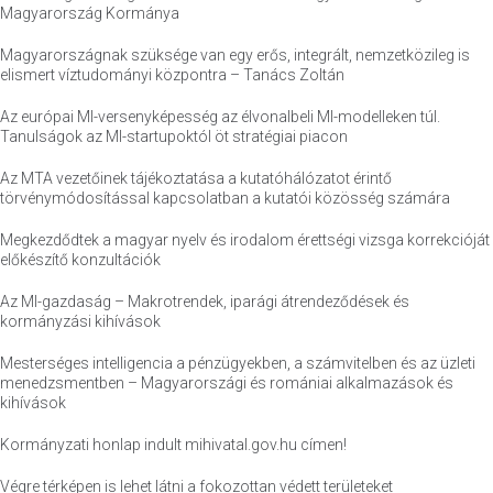
Magyarország Kormánya
Magyarországnak szüksége van egy erős, integrált, nemzetközileg is
elismert víztudományi központra – Tanács Zoltán
Az európai MI-versenyképesség az élvonalbeli MI-modelleken túl.
Tanulságok az MI-startupoktól öt stratégiai piacon
Az MTA vezetőinek tájékoztatása a kutatóhálózatot érintő
törvénymódosítással kapcsolatban a kutatói közösség számára
Megkezdődtek a magyar nyelv és irodalom érettségi vizsga korrekcióját
előkészítő konzultációk
Az MI-gazdaság – Makrotrendek, iparági átrendeződések és
kormányzási kihívások
Mesterséges intelligencia a pénzügyekben, a számvitelben és az üzleti
menedzsmentben – Magyarországi és romániai alkalmazások és
kihívások
Kormányzati honlap indult mihivatal.gov.hu címen!
Végre térképen is lehet látni a fokozottan védett területeket