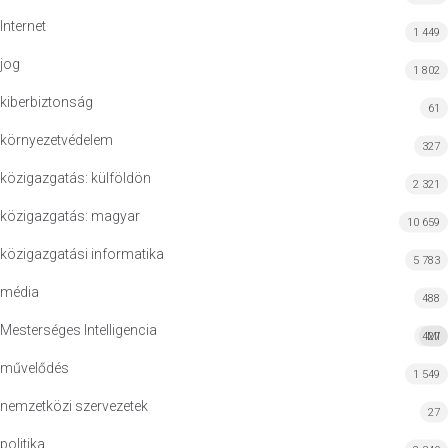
Internet
1 449
jog
1 802
kiberbiztonság
61
környezetvédelem
327
közigazgatás: külföldön
2 321
közigazgatás: magyar
10 659
közigazgatási informatika
5 783
média
488
Mesterséges Intelligencia
427
MI
művelődés
1 549
nemzetközi szervezetek
27
politika