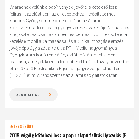
„Maradnak velünk a papír vények; jövőre is kötelező lesz
felírási igazolást adni az e-receptekhez – erősítette meg
kiadónk Gyógykomm konferenciáján az állami
kórházfenntartó e-health gyógyszerész szakértője. Virtuális és
kiterjesztett valóság az emberi testben, az inzulin rezisztencia
kezelése mobil alkalmazással és a klinikai mozgáselemzés
jövője épp úgy szóba került a PPH Media hagyományos
Gyógykomm konferenciáján, október 2-án, mint a jelen
realitása, amelyek közül a legtöbbeket talán a tavaly november
óta működő Elektronikus Egészségügyi Szolgáltatási Tér
(EESZT) érint. A rendszerhez az állami szolgáltatók után...
READ MORE
EGÉSZSÉGÜGY
2019 végéig kötelező lesz a papír alapú felírási igazolás (E-