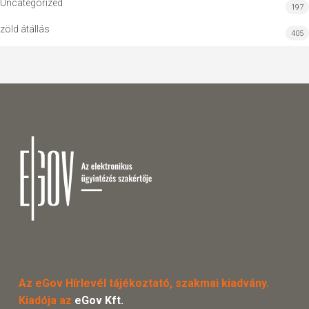
Uncategorized
197
zöld átállás
405
Az eGov Hírlevél tájékoztató, szakmai kiadvány.
Kiadója az
eGov Kft.