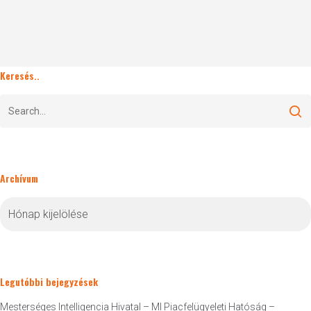
Keresés..
Archívum
Archívum
Legutóbbi bejegyzések
Mesterséges Intelligencia Hivatal – MI Piacfelügyeleti Hatóság –