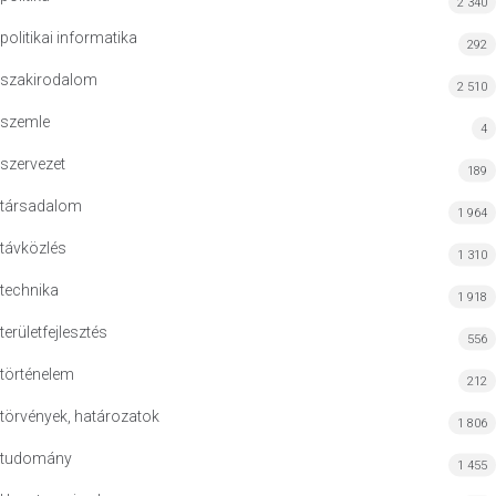
2 340
politikai informatika
292
szakirodalom
2 510
szemle
4
szervezet
189
társadalom
1 964
távközlés
1 310
technika
1 918
területfejlesztés
556
történelem
212
törvények, határozatok
1 806
tudomány
1 455