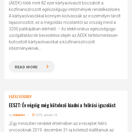
(ÁEEK) több mint 82 ezer kártyaolvasót bocsátott a
közfinanszírozott egészségügyi intézmények rendelkezésére.
A kártyaolvasókkal könnyen kiolvassák az e-személyin tárolt
tajazonosítót; ez a megoldás mostantól az ország mind a
3200 patikájában elérhető. – Az elektronikus egészségügyi
szolgáltatási tér bevezetése idején az ÁEEK térítésmentesen
biztosított kártyaolvasókat a közfinanszírozott
intézményeknek,...
READ MORE
EGÉSZSÉGÜGY
EESZT: Év végéig még kötelező kiadni a felírási igazolást
by
redaktor
2019. január 14.
„Egy miniszteri rendelet értelmében az e-receptet felíró
orvosoknak 2019. december 31-ig kötelező kiállítaniuk az