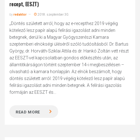
recept, EESZT)
by
redaktor
2018. szeptember 30.
„Döntés született arról, hogy az e-recepthez 2019 végéig
kötelező lesz papír alapú felírási igazolást adni minden
betegnek, derül ki a Magyar Gyógyszerészi Kamara
szeptemberi elnökségi üléséről szóló tudósításból. Dr. Bartus
György, dr. Horváth-Sziklai Attila és dr. Hankó Zoltán vett részt
az EESZT-vel kapcsolatban gondos előkészítés után, az
államtitkárságon történt szeptember 14-i megbeszélésen –
olvasható a kamara honlapján. Az elnök beszámolt, hogy
döntés született arról: 2019 végéig kötelező lesz papír alapú
felírási igazolást adni minden betegnek. A felírási igazolás
formáján az EESZT és...
READ MORE