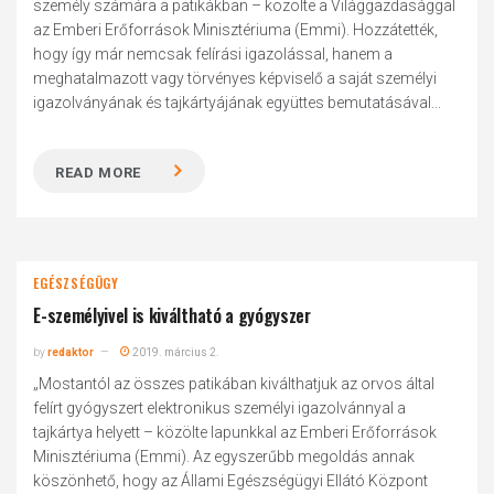
személy számára a patikákban – közölte a Világgazdasággal
az Emberi Erőforrások Minisztériuma (Emmi). Hozzátették,
hogy így már nemcsak felírási igazolással, hanem a
meghatalmazott vagy törvényes képviselő a saját személyi
igazolványának és tajkártyájának együttes bemutatásával...
READ MORE
EGÉSZSÉGÜGY
E-személyivel is kiváltható a gyógyszer
by
redaktor
2019. március 2.
„Mostantól az összes patikában kiválthatjuk az orvos által
felírt gyógyszert elektronikus személyi igazolvánnyal a
tajkártya helyett – közölte lapunkkal az Emberi Erőforrások
Minisztériuma (Emmi). Az egyszerűbb megoldás annak
köszönhető, hogy az Állami Egészségügyi Ellátó Központ