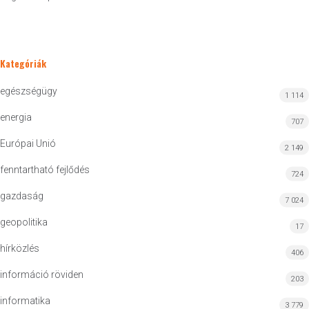
Kategóriák
egészségügy
1 114
energia
707
Európai Unió
2 149
fenntartható fejlődés
724
gazdaság
7 024
geopolitika
17
hírközlés
406
információ röviden
203
informatika
3 779